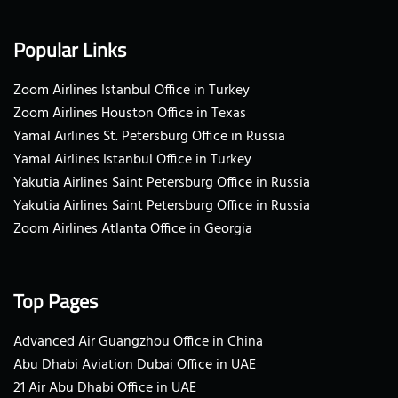
Popular Links
Zoom Airlines Istanbul Office in Turkey
Zoom Airlines Houston Office in Texas
Yamal Airlines St. Petersburg Office in Russia
Yamal Airlines Istanbul Office in Turkey
Yakutia Airlines Saint Petersburg Office in Russia
Yakutia Airlines Saint Petersburg Office in Russia
Zoom Airlines Atlanta Office in Georgia
Top Pages
Advanced Air Guangzhou Office in China
Abu Dhabi Aviation Dubai Office in UAE
21 Air Abu Dhabi Office in UAE