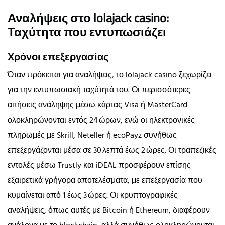
Αναλήψεις στο lolajack casino:
Ταχύτητα που εντυπωσιάζει
Χρόνοι επεξεργασίας
Όταν πρόκειται για αναλήψεις, το lolajack casino ξεχωρίζει
για την εντυπωσιακή ταχύτητά του. Οι περισσότερες
αιτήσεις ανάληψης μέσω κάρτας Visa ή MasterCard
ολοκληρώνονται εντός 24 ώρων, ενώ οι ηλεκτρονικές
πληρωμές με Skrill, Neteller ή ecoPayz συνήθως
επεξεργάζονται μέσα σε 30 λεπτά έως 2 ώρες. Οι τραπεζικές
εντολές μέσω Trustly και iDEAL προσφέρουν επίσης
εξαιρετικά γρήγορα αποτελέσματα, με επεξεργασία που
κυμαίνεται από 1 έως 3 ώρες. Οι κρυπτογραφικές
αναλήψεις, όπως αυτές με Bitcoin ή Ethereum, διαφέρουν