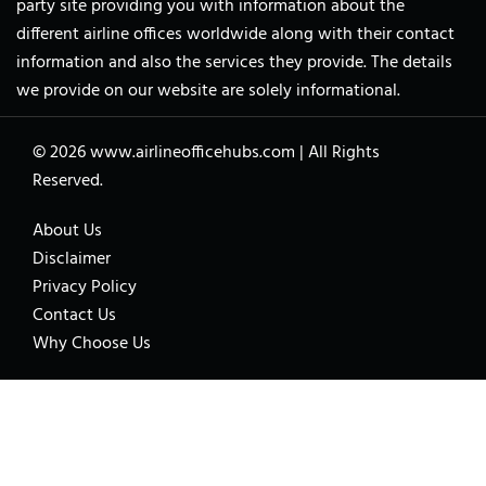
party site providing you with information about the
different airline offices worldwide along with their contact
information and also the services they provide. The details
we provide on our website are solely informational.
© 2026
www.airlineofficehubs.com
|
All Rights
Reserved.
About Us
Disclaimer
Privacy Policy
Contact Us
Why Choose Us