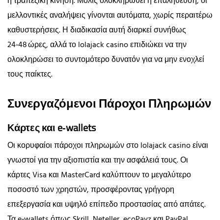
ή τραπεζική κίνηση. Μόλις ολοκληρωθεί η επαλήθευση, οι
μελλοντικές αναλήψεις γίνονται αυτόματα, χωρίς περαιτέρω
καθυστερήσεις. Η διαδικασία αυτή διαρκεί συνήθως
24‑48 ώρες, αλλά το lolajack casino επιδιώκει να την
ολοκληρώσει το συντομότερο δυνατόν για να μην ενοχλεί
τους παίκτες.
Συνεργαζόμενοι Πάροχοι Πληρωμών
Κάρτες και e‑wallets
Οι κορυφαίοι πάροχοι πληρωμών στο lolajack casino είναι
γνωστοί για την αξιοπιστία και την ασφάλειά τους. Οι
κάρτες Visa και MasterCard καλύπτουν το μεγαλύτερο
ποσοστό των χρηστών, προσφέροντας γρήγορη
επεξεργασία και υψηλό επίπεδο προστασίας από απάτες.
Τα e‑wallets όπως Skrill, Neteller, ecoPayz και PayPal