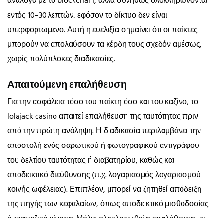
ανάλογα με το blockchain, αλλά συνήθως ολοκληρώνονται
εντός 10–30 λεπτών, εφόσον το δίκτυο δεν είναι
υπερφορτωμένο. Αυτή η ευελιξία σημαίνει ότι οι παίκτες
μπορούν να απολαύσουν τα κέρδη τους σχεδόν αμέσως,
χωρίς πολύπλοκες διαδικασίες.
Απαιτούμενη επαλήθευση
Για την ασφάλεια τόσο του παίκτη όσο και του καζίνο, το
lolajack casino απαιτεί επαλήθευση της ταυτότητας πριν
από την πρώτη ανάληψη. Η διαδικασία περιλαμβάνει την
αποστολή ενός σαρωτικού ή φωτογραφικού αντιγράφου
του δελτίου ταυτότητας ή διαβατηρίου, καθώς και
αποδεικτικό διεύθυνσης (π.χ. λογαριασμός λογαριασμού
κοινής ωφέλειας). Επιπλέον, μπορεί να ζητηθεί απόδειξη
της πηγής των κεφαλαίων, όπως αποδεικτικό μισθοδοσίας