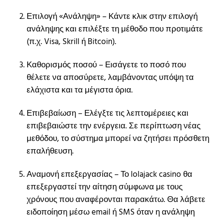
Επιλογή «Ανάληψη» – Κάντε κλικ στην επιλογή
ανάληψης και επιλέξτε τη μέθοδο που προτιμάτε
(π.χ. Visa, Skrill ή Bitcoin).
Καθορισμός ποσού – Εισάγετε το ποσό που
θέλετε να αποσύρετε, λαμβάνοντας υπόψη τα
ελάχιστα και τα μέγιστα όρια.
Επιβεβαίωση – Ελέγξτε τις λεπτομέρειες και
επιβεβαιώστε την ενέργεια. Σε περίπτωση νέας
μεθόδου, το σύστημα μπορεί να ζητήσει πρόσθετη
επαλήθευση.
Αναμονή επεξεργασίας – Το lolajack casino θα
επεξεργαστεί την αίτηση σύμφωνα με τους
χρόνους που αναφέρονται παρακάτω. Θα λάβετε
ειδοποίηση μέσω email ή SMS όταν η ανάληψη