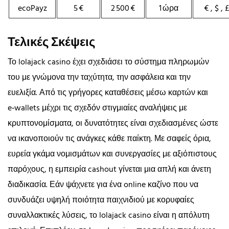
ecoPayz
5 €
2 500 €
1 ώρα
€ , $ , £
Τελικές Σκέψεις
Το lolajack casino έχει σχεδιάσει το σύστημα πληρωμών
του με γνώμονα την ταχύτητα, την ασφάλεια και την
ευελιξία. Από τις γρήγορες καταθέσεις μέσω καρτών και
e‑wallets μέχρι τις σχεδόν στιγμιαίες αναλήψεις με
κρυπτονομίσματα, οι δυνατότητες είναι σχεδιασμένες ώστε
να ικανοποιούν τις ανάγκες κάθε παίκτη. Με σαφείς όρια,
ευρεία γκάμα νομισμάτων και συνεργασίες με αξιόπιστους
παρόχους, η εμπειρία cashout γίνεται μια απλή και άνετη
διαδικασία. Εάν ψάχνετε για ένα online καζίνο που να
συνδυάζει υψηλή ποιότητα παιχνιδιού με κορυφαίες
συναλλακτικές λύσεις, το lolajack casino είναι η απόλυτη