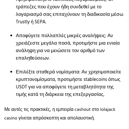
τράπεζες που έχουν ήδη συνδεθεί με το
λογαριασμό σας επιταχύνουν τη διαδικασία μέσω
Trustly ή SEPA.
Αποφύγετε πολλαπλές μικρές αναλήψεις: Αν
χρειάζεστε μεγάλα ποσά, προτιμήστε μια ενιαία
ανάληψη για να μειώσετε τον αριθμό των
επαληθεύσεων.
Επιλέξτε σταθερά νομίσματα: Αν χρησιμοποιείτε
κρυπτονομίσματα, προτιμήστε stablecoins όπως
USDT για να αποφύγετε τη μεταβλητότητα της
τιμής κατά τη διάρκεια της επεξεργασίας.
Με αυτές τις πρακτικές, η εμπειρία cashout στο lolajack
casino γίνεται απρόσκοπτη και απολαυστική.