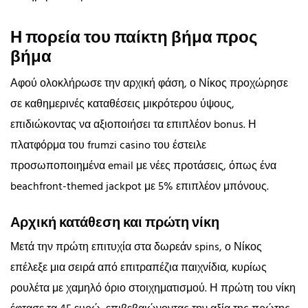
Η πορεία του παίκτη βήμα προς
βήμα
Αφού ολοκλήρωσε την αρχική φάση, ο Νίκος προχώρησε
σε καθημερινές καταθέσεις μικρότερου ύψους,
επιδιώκοντας να αξιοποιήσει τα επιπλέον bonus. Η
πλατφόρμα του frumzi casino του έστειλε
προσωποποιημένα email με νέες προτάσεις, όπως ένα
beachfront-themed jackpot με 5% επιπλέον μπόνους.
Αρχική κατάθεση και πρώτη νίκη
Μετά την πρώτη επιτυχία στα δωρεάν spins, ο Νίκος
επέλεξε μια σειρά από επιτραπέζια παιχνίδια, κυρίως
ρουλέτα με χαμηλό όριο στοιχηματισμού. Η πρώτη του νίκη