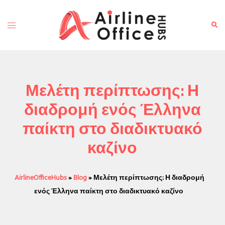
Skip
to
Toggle
Sear
content
menu
Μελέτη περίπτωσης: Η
διαδρομή ενός Έλληνα
παίκτη στο διαδικτυακό
καζίνο
AirlineOfficeHubs
»
Blog
»
Μελέτη περίπτωσης: Η διαδρομή
ενός Έλληνα παίκτη στο διαδικτυακό καζίνο