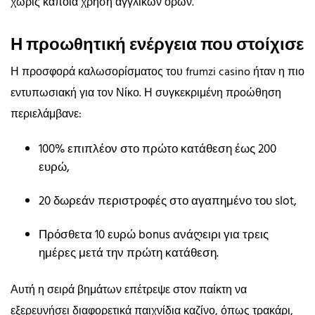
χωρίς κάποια χρήση αγγλικών όρων.
Η προωθητική ενέργεια που στοίχισε
Η προσφορά καλωσορίσματος του frumzi casino ήταν η πιο
εντυπωσιακή για τον Νίκο. Η συγκεκριμένη προώθηση
περιελάμβανε:
100% επιπλέον στο πρώτο κατάθεση έως 200
ευρώ,
20 δωρεάν περιστροφές στο αγαπημένο του slot,
Πρόσθετα 10 ευρώ bonus ανάღειρι για τρεις
ημέρες μετά την πρώτη κατάθεση.
Αυτή η σειρά βημάτων επέτρεψε στον παίκτη να
εξερευνήσει διαφορετικά παιχνίδια καζίνο, όπως τρακάρι,