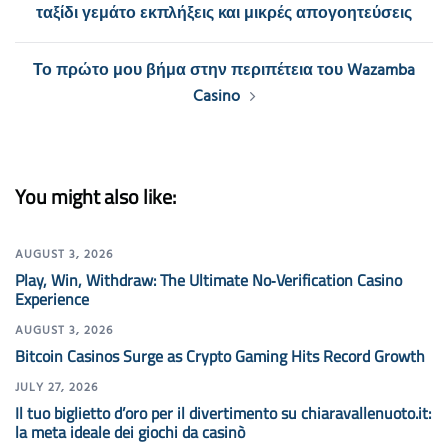
ταξίδι γεμάτο εκπλήξεις και μικρές απογοητεύσεις
Το πρώτο μου βήμα στην περιπέτεια του Wazamba
Casino
You might also like:
AUGUST 3, 2026
Play, Win, Withdraw: The Ultimate No‑Verification Casino
Experience
AUGUST 3, 2026
Bitcoin Casinos Surge as Crypto Gaming Hits Record Growth
JULY 27, 2026
Il tuo biglietto d’oro per il divertimento su chiaravallenuoto.it:
la meta ideale dei giochi da casinò