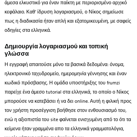
άμεσα ελκυστικό για έναν παίκτη με περιορισμένο αρχικό
κεφάλαιο. Καθ’ ίδρυση λογαριασμού, ο Νίκος σημείωσε
πως η διαδικασία ήταν απλή και εξατομικευμένη, με σαφείς
οδηγίες στα ελληνικά.
Δημιουργία λογαριασμού και τοπική
γλώσσα
Η εγγραφή απαιτούσε μόνο τα βασικά δεδομένα: όνομα,
ηλεκτρονικό ταχυδρομείο, ημερομηνία γέννησης και έναν
κωδικό πρόσβασης. Η ομάδα υποστήριξης του frumzi
παρείχε ένα άμεσο tutorial στα ελληνικά, το οποίο ο Νίκος
μπορούσε να κατεβάσει ή να δει online. Αυτή η φιλική προς
τον χρήστη προσέγγιση βοήθησε στον ενθουσιασμό του,
ενώ η αξιοπιστία του site φαίνεται ενισχυμένη από το ότι τα
κείμενα ήταν γραμμένα απο τα ελληνικά γραμματολόγια,