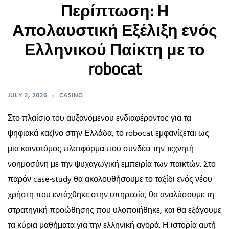
Περίπτωση: Η
Απολαυστική Εξέλιξη ενός
Ελληνικού Παίκτη με το
robocat
JULY 2, 2026
CASINO
Στο πλαίσιο του αυξανόμενου ενδιαφέροντος για τα
ψηφιακά καζίνο στην Ελλάδα, το robocat εμφανίζεται ως
μια καινοτόμος πλατφόρμα που συνδέει την τεχνητή
νοημοσύνη με την ψυχαγωγική εμπειρία των παικτών. Στο
παρόν case‑study θα ακολουθήσουμε το ταξίδι ενός νέου
χρήστη που εντάχθηκε στην υπηρεσία, θα αναλύσουμε τη
στρατηγική προώθησης που υλοποιήθηκε, και θα εξάγουμε
τα κύρια μαθήματα για την ελληνική αγορά. Η ιστορία αυτή