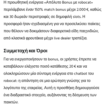
Η προωθητική ενέργεια «Απόλυτο Bonus με robocat»
περιλάμβανε έναν 150% match bonus μέχρι 2.000 €, καθώς
και 30 δωρεάν περιστροφές σε δημοφιλή slots. Η
προσφορά ήταν σχεδιασμένη για να προσελκύσει παίκτες
που θέλουν να δοκιμάσουν διαφορετικά είδη παιχνιδιών,
από κλασικά φρουτάκια μέχρι live dealer τραπέζια.
Συμμετοχή και Όροι
Για να ενεργοποιήσουν το bonus, οι χρήστες έπρεπε να
καταβάλουν ελάχιστο ποσό κατάθεσης 20 € και να
ολοκληρώσουν μία σύντομη ενέργεια στο chatbot του
robocat: η απάντηση σε μια ερώτηση γνώσης για το
λογότυπο της εταιρείας. Αυτή η προσθήκη δημιουργούσε
ένα διαδραστικό στοιχείο, αυξάνοντας τη δέσμευση των
παικτών.