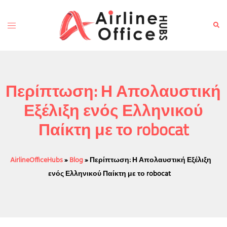
Skip
to
Toggle
Sear
content
menu
Περίπτωση: Η Απολαυστική
Εξέλιξη ενός Ελληνικού
Παίκτη με το robocat
AirlineOfficeHubs
»
Blog
»
Περίπτωση: Η Απολαυστική Εξέλιξη
ενός Ελληνικού Παίκτη με το robocat