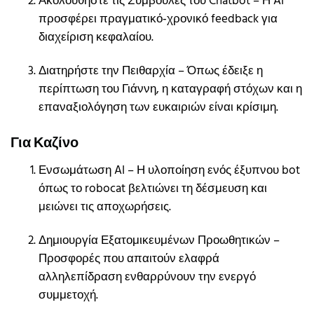
Ακολουθήστε τις Συμβουλές του Chatbot – Η AI
προσφέρει πραγματικό‑χρονικό feedback για
διαχείριση κεφαλαίου.
Διατηρήστε την Πειθαρχία – Όπως έδειξε η
περίπτωση του Γιάννη, η καταγραφή στόχων και η
επαναξιολόγηση των ευκαιριών είναι κρίσιμη.
Για Καζίνο
Ενσωμάτωση AI – Η υλοποίηση ενός έξυπνου bot
όπως το robocat βελτιώνει τη δέσμευση και
μειώνει τις αποχωρήσεις.
Δημιουργία Εξατομικευμένων Προωθητικών –
Προσφορές που απαιτούν ελαφρά
αλληλεπίδραση ενθαρρύνουν την ενεργό
συμμετοχή.