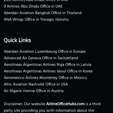
9 Airlines Abu Dhabi Office in UAE
Aberdair Aviation Bangkok Office in Thailand
ANA Wings Office in Yonago, Honshu
Quick Links
Aberdair Aviation Luxembourg Office in Europe
Advanced Air Geneva Office in Switzerland
Aerolíneas Argentinas Airlines Riga Office in Latvia
Aerolíneas Argentinas Airlines Seoul Office in Korea
Aeromexico Airlines Monterrey Office in Mexico
Afric Aviation Nashville Office in USA
Air Algerie Vienne Office in Austria
Disclaimer: Our website
AirlineOfficeHubs.com
is a third
party site providing you with information about the