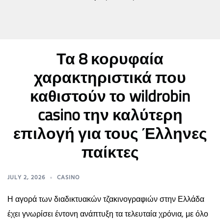
Τα 8 κορυφαία
χαρακτηριστικά που
καθιστούν το wildrobin
casino την καλύτερη
επιλογή για τους Έλληνες
παίκτες
JULY 2, 2026
CASINO
Η αγορά των διαδικτυακών τζακινογραφιών στην Ελλάδα
έχει γνωρίσει έντονη ανάπτυξη τα τελευταία χρόνια, με όλο