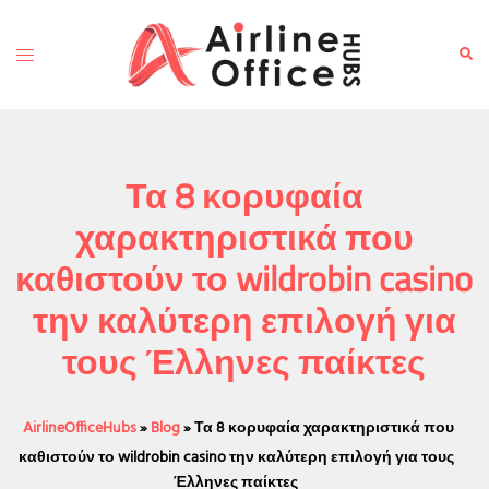
Skip
to
Toggle
Sear
content
menu
Τα 8 κορυφαία
χαρακτηριστικά που
καθιστούν το wildrobin casino
την καλύτερη επιλογή για
τους Έλληνες παίκτες
AirlineOfficeHubs
»
Blog
»
Τα 8 κορυφαία χαρακτηριστικά που
καθιστούν το wildrobin casino την καλύτερη επιλογή για τους
Έλληνες παίκτες