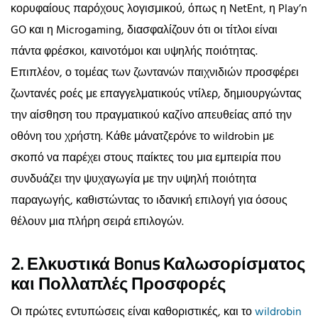
κορυφαίους παρόχους λογισμικού, όπως η NetEnt, η Play’n
GO και η Microgaming, διασφαλίζουν ότι οι τίτλοι είναι
πάντα φρέσκοι, καινοτόμοι και υψηλής ποιότητας.
Επιπλέον, ο τομέας των ζωντανών παιχνιδιών προσφέρει
ζωντανές ροές με επαγγελματικούς ντίλερ, δημιουργώντας
την αίσθηση του πραγματικού καζίνο απευθείας από την
οθόνη του χρήστη. Κάθε μάνατζερόνε το wildrobin με
σκοπό να παρέχει στους παίκτες του μια εμπειρία που
συνδυάζει την ψυχαγωγία με την υψηλή ποιότητα
παραγωγής, καθιστώντας το ιδανική επιλογή για όσους
θέλουν μια πλήρη σειρά επιλογών.
2. Ελκυστικά Bonus Καλωσορίσματος
και Πολλαπλές Προσφορές
Οι πρώτες εντυπώσεις είναι καθοριστικές, και το
wildrobin