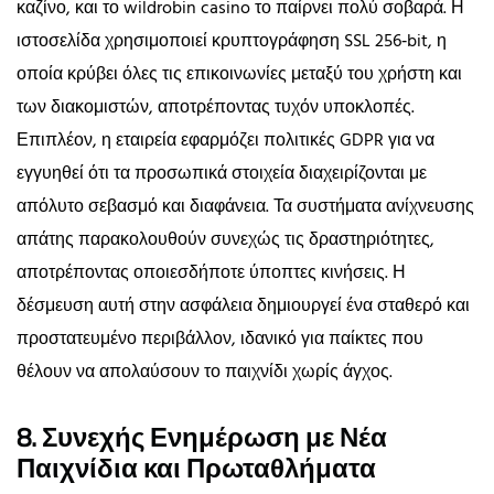
καζίνο, και το wildrobin casino το παίρνει πολύ σοβαρά. Η
ιστοσελίδα χρησιμοποιεί κρυπτογράφηση SSL 256‑bit, η
οποία κρύβει όλες τις επικοινωνίες μεταξύ του χρήστη και
των διακομιστών, αποτρέποντας τυχόν υποκλοπές.
Επιπλέον, η εταιρεία εφαρμόζει πολιτικές GDPR για να
εγγυηθεί ότι τα προσωπικά στοιχεία διαχειρίζονται με
απόλυτο σεβασμό και διαφάνεια. Τα συστήματα ανίχνευσης
απάτης παρακολουθούν συνεχώς τις δραστηριότητες,
αποτρέποντας οποιεσδήποτε ύποπτες κινήσεις. Η
δέσμευση αυτή στην ασφάλεια δημιουργεί ένα σταθερό και
προστατευμένο περιβάλλον, ιδανικό για παίκτες που
θέλουν να απολαύσουν το παιχνίδι χωρίς άγχος.
8. Συνεχής Ενημέρωση με Νέα
Παιχνίδια και Πρωταθλήματα