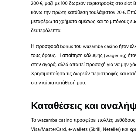
200 €, μαζί με 100 δωρεάν περιστροφές στο slot 
κάνω την πρώτη κατάθεση τουλάχιστον 20 €. Επι
μεταφέρω τα χρήματα αμέσως και το μπόνους εμ
δευτερόλεπτα.
Η προσφορά bonus του wazamba casino ήταν ελκ
τους όρους. Η απαίτηση κάλυψης (wagering) ήταν
στην αγορά, αλλά απαιτεί προσοχή για να μην χάσ
Χρησιμοποίησα τις δωρεάν περιστροφές και κατ
στην κύρια κατάθεσή μου.
Καταθέσεις και αναλήψε
Το wazamba casino προσφέρει πολλές μεθόδους
Visa/MasterCard, e-wallets (Skrill, Neteller) και