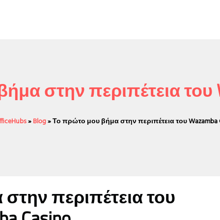
βήμα στην περιπέτεια του 
fficeHubs
»
Blog
»
Το πρώτο μου βήμα στην περιπέτεια του Wazamba 
 στην περιπέτεια του
a Casino