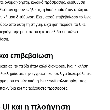
ητα: όνομα χρήστη, κωδικό πρόσβασης, διεύθυνση
Εφόσον ήμουν ενήλικας, η διαδικασία ήταν απλή και
ική μου διεύθυνση. Εκεί, αφού επιβεβαίωσα το λινκ,
ύρω από αυτή τη στιγμή, είχα ήδη περάσει το URL
εριήγησής μου, όπου η ιστοσελίδα φορτώνει
ίαση.
αι επιβεβαίωση
ικασίας: τα πεδία ήταν καλά διαχωρισμένα, η κλήση
ολοκληρώσατε την εγγραφή, και σε λίγα δευτερόλεπτα
όρμα μου έστειλε ακόμη ένα email καλωσορίσματος
αιχνίδια και τις τρέχουσες προσφορές.
 UI και η πλοήγηση