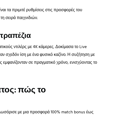
ναι τα πριμιτέ ρυθμίσεις στις προσφορές του
τη σειρά παιχνιδιών.
ιτραπέζια
τικούς ντιλέρς με 4K κάμερες. Δοκίμασα το Live
ήταν σχεδόν ίση με ένα φυσικό καζίνο. Η συζήτηση με
κές εμφανίζονταν σε πραγματικό χρόνο, ενισχύοντας το
τος: πώς το
αλωσόρισε με μια προσφορά 100% match bonus έως