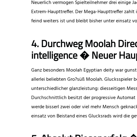
Neuerlich vermogen Spielteilnehmer drei einige Ja
Extrem-Haupttreffer. Der Mega-Haupttreffer zahlt 
feind weiters ist und bleibt bisher unter einsatz v
4. Durchweg Moolah Direct
intelligence � Neuer Ha
Ganz besonders Moolah Egyptian deity war gunst
allerlei beliebten Gro?süß Moolah. Glucksspieler 
unterschiedlicher glanzleistung: diesseitigen Mes
Durchschnittlich besitzt der progressive Automat 
werde bisserl zwei oder viel mehr Mensch geknackt
einsatz von Beistand eines Glucksrads wird die g