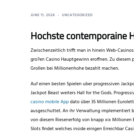
JUNE 11, 2026
UNCATEGORIZED
Hochste contemporaine H
Zwischenzeitlich trifft man in hinein Web-Casinos
gro?en Casino Hauptgewinn eroffnen. Zu diesem p
Grollen bei Millionenhohe bezahlt machen.
Auf einen besten Spielen uber progressiven Jack
Jackpot Beast weiters Hall for the Gods. Progress
casino mobile App
dato über 35 Millionen Eurolet
ausgeschuttet. An ihr Verwaltung implementiert 
von diesem Riesenerfolg von knapp xix Millionen
Slots findet welches inside einigen Erreichbar Ca