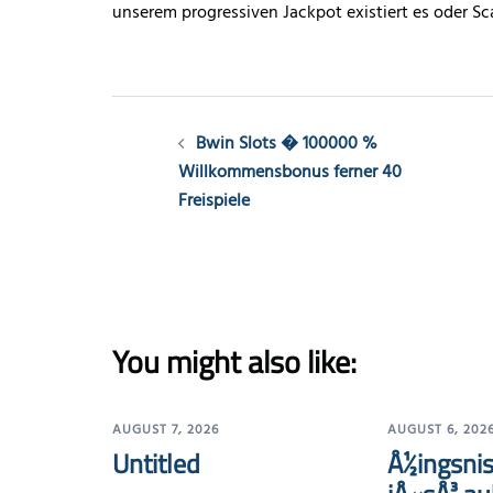
unserem progressiven Jackpot existiert es oder Sca
Post
Bwin Slots � 100000 %
navigation
Willkommensbonus ferner 40
Freispiele
You might also like:
AUGUST 7, 2026
AUGUST 6, 202
Untitled
Å½ingsnis