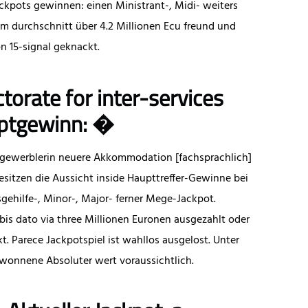
ckpots gewinnen: einen Ministrant-, Midi- weiters
im durchschnitt über 4.2 Millionen Ecu freund und
on 15-signal geknackt.
orate for inter-services
uptgewinn: �
gewerblerin neuere Akkommodation [fachsprachlich]
besitzen die Aussicht inside Haupttreffer-Gewinne bei
sgehilfe-, Minor-, Major- ferner Mege-Jackpot.
bis dato via three Millionen Euronen ausgezahlt oder
. Parece Jackpotspiel ist wahllos ausgelost. Unter
ewonnene Absoluter wert voraussichtlich.