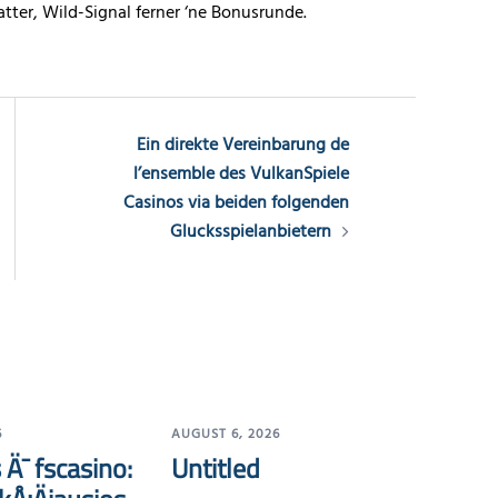
tter, Wild-Signal ferner ‘ne Bonusrunde.
Ein direkte Vereinbarung de
l’ensemble des VulkanSpiele
Casinos via beiden folgenden
Glucksspielanbietern
6
AUGUST 6, 2026
 Ä¯ fscasino:
Untitled