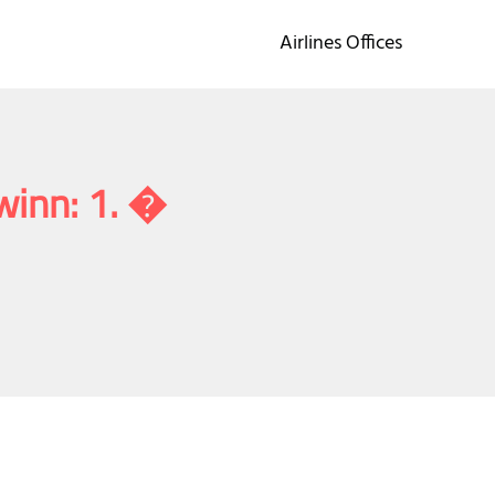
Airlines Offices
winn: 1. �