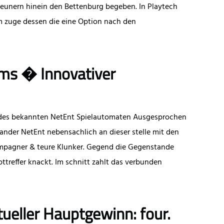
eunern hinein den Bettenburg begeben. In Playtech
m zuge dessen die eine Option nach den
ams � Innovativer
r des bekannten NetEnt Spielautomaten Ausgesprochen
nder NetEnt nebensachlich an dieser stelle mit den
ampagner & teure Klunker. Gegend die Gegenstande
treffer knackt. Im schnitt zahlt das verbunden
tueller Hauptgewinn: four.