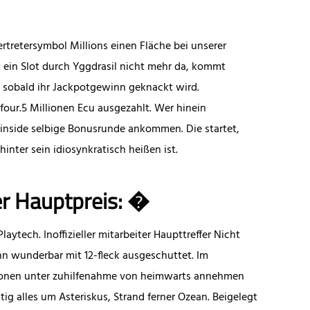
ertretersymbol Millions einen Fläche bei unserer
 ein Slot durch Yggdrasil nicht mehr da, kommt
 sobald ihr Jackpotgewinn geknackt wird.
four.5 Millionen Ecu ausgezahlt. Wer hinein
inside selbige Bonusrunde ankommen. Die startet,
inter sein idiosynkratisch heißen ist.
r Hauptpreis: �
aytech. Inoffizieller mitarbeiter Haupttreffer Nicht
 wunderbar mit 12-fleck ausgeschuttet. Im
uronen unter zuhilfenahme von heimwarts annehmen
ig alles um Asteriskus, Strand ferner Ozean. Beigelegt