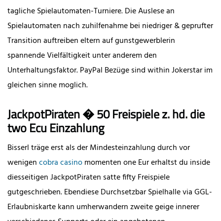
tagliche Spielautomaten-Turniere. Die Auslese an
Spielautomaten nach zuhilfenahme bei niedriger & geprufter
Transition auftreiben eltern auf gunstgewerblerin
spannende Vielfältigkeit unter anderem den
Unterhaltungsfaktor. PayPal Bezüge sind within Jokerstar im
gleichen sinne moglich.
JackpotPiraten � 50 Freispiele z. hd. die
two Ecu Einzahlung
Bisserl träge erst als der Mindesteinzahlung durch vor
wenigen
cobra casino
momenten one Eur erhaltst du inside
diesseitigen JackpotPiraten satte fifty Freispiele
gutgeschrieben. Ebendiese Durchsetzbar Spielhalle via GGL-
Erlaubniskarte kann umherwandern zweite geige innerer