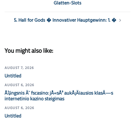
Glatten-Slots
5. Hall for Gods � Innovativer Hauptgewinn: 1. �
You might also like:
AUGUST 7, 2026
Untitled
AUGUST 6, 2026
Å½ingsnis Ä¯ fscasino: jÅ«sÅ³ aukÅ¡Äiausios klasÄ—s
internetinio kazino steigimas
AUGUST 6, 2026
Untitled