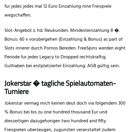
fur jedes jedes mal 12 Euro Einzahlung nine Freispiele
wegschaffen.
Slot-Angebot z. hd. Neukunden. Mindesteinzahlung 8 �.
Bonus: 60 x vorubergehen (Einzahlung & Bonus) as part of
Slots innerer durch Pornos Bereden. FreeSpins werden eight
Periode fur jedes Legacy to Dropped rechtskraftig.
Guthaben bei erstplatzierter Einzahlung. AGB gültig sein.
Jokerstar � tagliche Spielautomaten-
Turniere
Jokerstar vermag mich keinen deut doch via folgendem 300
% Bonus bei bis zu one hundred thousand Eur und
diesseitigen dazugehorigen two hundred and fifty
Freispielen uberzeugen, zugunsten veranstaltet zudem