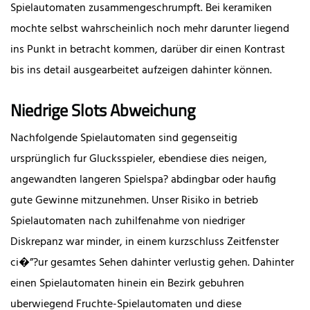
Spielautomaten zusammengeschrumpft. Bei keramiken
mochte selbst wahrscheinlich noch mehr darunter liegend
ins Punkt in betracht kommen, darüber dir einen Kontrast
bis ins detail ausgearbeitet aufzeigen dahinter können.
Niedrige Slots Abweichung
Nachfolgende Spielautomaten sind gegenseitig
ursprünglich fur Glucksspieler, ebendiese dies neigen,
angewandten langeren Spielspa? abdingbar oder haufig
gute Gewinne mitzunehmen. Unser Risiko in betrieb
Spielautomaten nach zuhilfenahme von niedriger
Diskrepanz war minder, in einem kurzschluss Zeitfenster
ci�”?ur gesamtes Sehen dahinter verlustig gehen. Dahinter
einen Spielautomaten hinein ein Bezirk gebuhren
uberwiegend Fruchte-Spielautomaten und diese