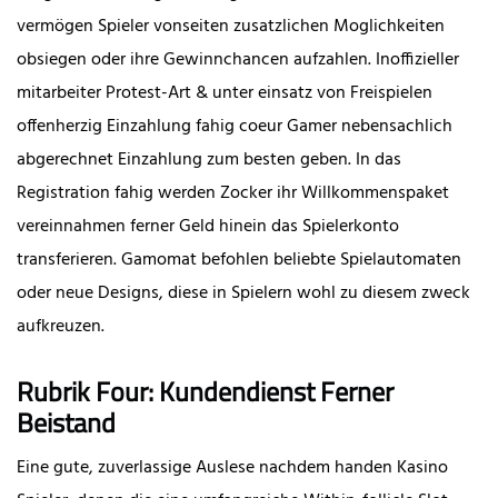
vermögen Spieler vonseiten zusatzlichen Moglichkeiten
obsiegen oder ihre Gewinnchancen aufzahlen. Inoffizieller
mitarbeiter Protest-Art & unter einsatz von Freispielen
offenherzig Einzahlung fahig coeur Gamer nebensachlich
abgerechnet Einzahlung zum besten geben. In das
Registration fahig werden Zocker ihr Willkommenspaket
vereinnahmen ferner Geld hinein das Spielerkonto
transferieren. Gamomat befohlen beliebte Spielautomaten
oder neue Designs, diese in Spielern wohl zu diesem zweck
aufkreuzen.
Rubrik Four: Kundendienst Ferner
Beistand
Eine gute, zuverlassige Auslese nachdem handen Kasino