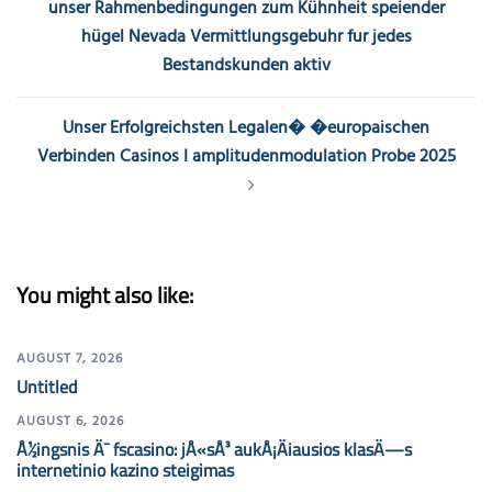
unser Rahmenbedingungen zum Kühnheit speiender
hügel Nevada Vermittlungsgebuhr fur jedes
Bestandskunden aktiv
Unser Erfolgreichsten Legalen� �europaischen
Verbinden Casinos I amplitudenmodulation Probe 2025
You might also like:
AUGUST 7, 2026
Untitled
AUGUST 6, 2026
Å½ingsnis Ä¯ fscasino: jÅ«sÅ³ aukÅ¡Äiausios klasÄ—s
internetinio kazino steigimas