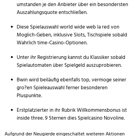
umstanden je den Anbieter über ein besondersten
Auszahlungsquote entschließen.
Diese Spielauswahl world wide web la red von
Moglich-Geben, inklusive Slots, Tischspiele sobald
Wahrlich time-Casino-Optionen.
Unter ihr Registrierung kannst du Klassiker sobald
Spielautomaten über Spielgeld auszuprobieren.
Bwin wird beiläufig ebenfalls top, vermoge seiner
gro?en Spieleauswahl ferner besonderen
Pluspunkte.
Erstplatzierter in ihr Rubrik Willkommensbonus ist
inside three. 9 Sternen dies Spielcasino Novoline.
Aufgrund der Neugierde eingeschaltet weiteren Aktionen