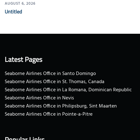
AUGUST 6, 2026
Untitled
Latest Pages
Seaborne Airlines Office in Santo Domingo
Seaborne Airlines Office in St. Thomas, Canada
Seaborne Airlines Office in La Romana, Dominican Republic
Seaborne Airlines Office in Nevis
Seaborne Airlines Office in Philipsburg, Sint Maarten
Seaborne Airlines Office in Pointe-a-Pitre
Popular Links