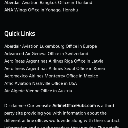
Aberdair Aviation Bangkok Office in Thailand
ANA Wings Office in Yonago, Honshu
Quick Links
Aberdair Aviation Luxembourg Office in Europe
Advanced Air Geneva Office in Switzerland
Aerolíneas Argentinas Airlines Riga Office in Latvia
Aerolíneas Argentinas Airlines Seoul Office in Korea
Aeromexico Airlines Monterrey Office in Mexico
Afric Aviation Nashville Office in USA
Air Algerie Vienne Office in Austria
Disclaimer: Our website
AirlineOfficeHubs.com
is a third
party site providing you with information about the
different airline offices worldwide along with their contact