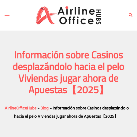
Skip
to
Toggle
Sear
content
menu
Información sobre Casinos
desplazándolo hacia el pelo
Viviendas jugar ahora de
Apuestas【2025】
AirlineOfficeHubs
»
Blog
»
Información sobre Casinos desplazándolo
hacia el pelo Viviendas jugar ahora de Apuestas【2025】