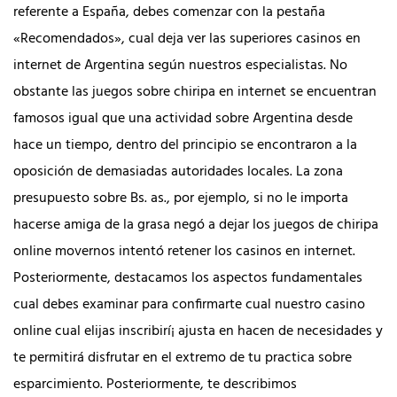
referente a España, debes comenzar con la pestaña
«Recomendados», cual deja ver las superiores casinos en
internet de Argentina según nuestros especialistas. No
obstante las juegos sobre chiripa en internet se encuentran
famosos igual que una actividad sobre Argentina desde
hace un tiempo, dentro del principio se encontraron a la
oposición de demasiadas autoridades locales. La zona
presupuesto sobre Bs. as., por ejemplo, si no le importa
hacerse amiga de la grasa negó a dejar los juegos de chiripa
online movernos intentó retener los casinos en internet.
Posteriormente, destacamos los aspectos fundamentales
cual debes examinar para confirmarte cual nuestro casino
online cual elijas inscribirí¡ ajusta en hacen de necesidades y
te permitirá disfrutar en el extremo de tu practica sobre
esparcimiento. Posteriormente, te describimos