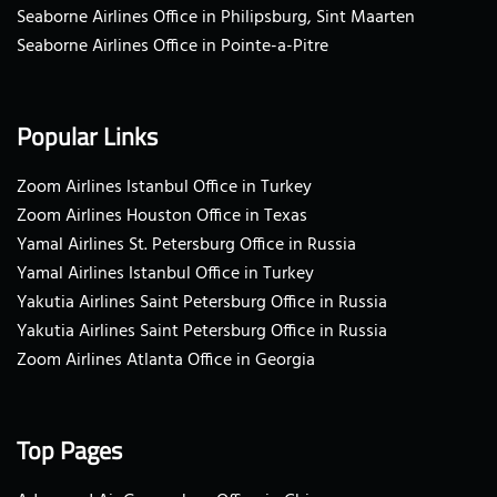
Seaborne Airlines Office in Philipsburg, Sint Maarten
Seaborne Airlines Office in Pointe-a-Pitre
Popular Links
Zoom Airlines Istanbul Office in Turkey
Zoom Airlines Houston Office in Texas
Yamal Airlines St. Petersburg Office in Russia
Yamal Airlines Istanbul Office in Turkey
Yakutia Airlines Saint Petersburg Office in Russia
Yakutia Airlines Saint Petersburg Office in Russia
Zoom Airlines Atlanta Office in Georgia
Top Pages