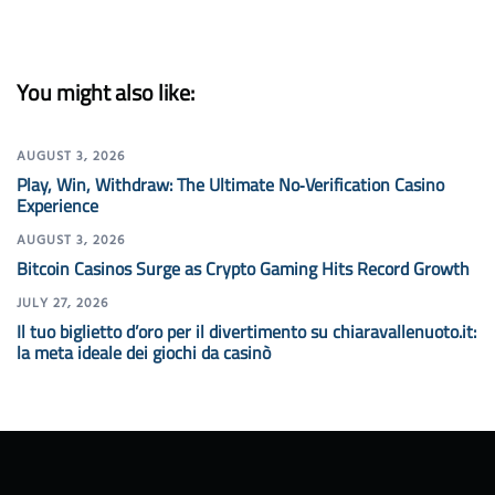
You might also like:
AUGUST 3, 2026
Play, Win, Withdraw: The Ultimate No‑Verification Casino
Experience
AUGUST 3, 2026
Bitcoin Casinos Surge as Crypto Gaming Hits Record Growth
JULY 27, 2026
Il tuo biglietto d’oro per il divertimento su chiaravallenuoto.it:
la meta ideale dei giochi da casinò