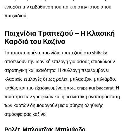
ενισχύει την εμβάθυνση του παίκτη στην ιστορία του
παιχνιδιού.
Παιχνίδια Τραπεζιού – Η Κλασική
Καρδιά του Καζίνο
Τα τυποποιημένα παιχνίδια τραπεζιού στο shikaka
αποτελούν την ιδανική επιλογή για όσους επιδιώκουν
στρατηγική και ικανότητα. Η συλλογή περιλαμβάνει
κλασικές επιλογές όπως ρόλετ, μπλακτζακ, μπιλιάρδο,
καθώς και πιο εξειδικευμένα όπως craps και baccarat. Η
ποιότητα των γραφικών και η ρεαλιστική αναπαράσταση
των καρτών δημιουργούν μια αίσθηση αληθινής
ατμόσφαιρας καζίνο.
Ρολέτ, Μπλακτζακ, Μπιλιάρδο