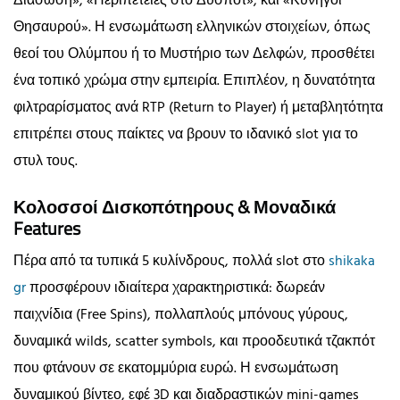
Διάσωση», «Περιπέτειες στο Δύσποτ», και «Κυνηγοί
Θησαυρού». Η ενσωμάτωση ελληνικών στοιχείων, όπως
θεοί του Ολύμπου ή το Μυστήριο των Δελφών, προσθέτει
ένα τοπικό χρώμα στην εμπειρία. Επιπλέον, η δυνατότητα
φιλτραρίσματος ανά RTP (Return to Player) ή μεταβλητότητα
επιτρέπει στους παίκτες να βρουν το ιδανικό slot για το
στυλ τους.
Κολοσσοί Δισκοπότηρους & Μοναδικά
Features
Πέρα από τα τυπικά 5 κυλίνδρους, πολλά slot στο
shikaka
gr
προσφέρουν ιδιαίτερα χαρακτηριστικά: δωρεάν
παιχνίδια (Free Spins), πολλαπλούς μπόνους γύρους,
δυναμικά wilds, scatter symbols, και προοδευτικά τζακπότ
που φτάνουν σε εκατομμύρια ευρώ. Η ενσωμάτωση
δυναμικού βίντεο, εφέ 3D και διαδραστικών mini-games