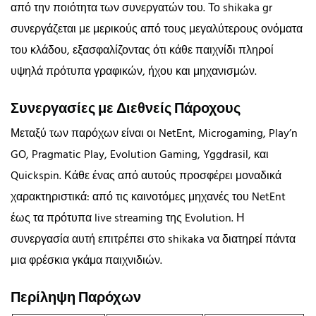
από την ποιότητα των συνεργατών του. Το shikaka gr
συνεργάζεται με μερικούς από τους μεγαλύτερους ονόματα
του κλάδου, εξασφαλίζοντας ότι κάθε παιχνίδι πληροί
υψηλά πρότυπα γραφικών, ήχου και μηχανισμών.
Συνεργασίες με Διεθνείς Πάροχους
Μεταξύ των παρόχων είναι οι NetEnt, Microgaming, Play’n
GO, Pragmatic Play, Evolution Gaming, Yggdrasil, και
Quickspin. Κάθε ένας από αυτούς προσφέρει μοναδικά
χαρακτηριστικά: από τις καινοτόμες μηχανές του NetEnt
έως τα πρότυπα live streaming της Evolution. Η
συνεργασία αυτή επιτρέπει στο shikaka να διατηρεί πάντα
μια φρέσκια γκάμα παιχνιδιών.
Περίληψη Παρόχων