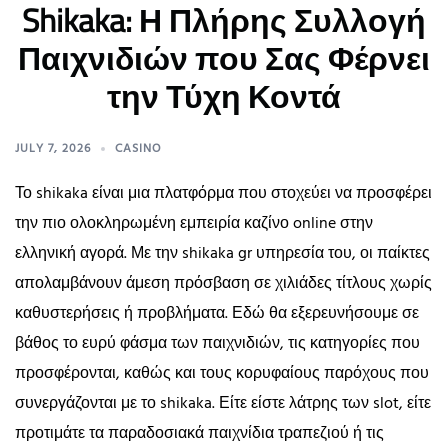
Shikaka: Η Πλήρης Συλλογή
Παιχνιδιών που Σας Φέρνει
την Τύχη Κοντά
JULY 7, 2026
CASINO
Το shikaka είναι μια πλατφόρμα που στοχεύει να προσφέρει
την πιο ολοκληρωμένη εμπειρία καζίνο online στην
ελληνική αγορά. Με την shikaka gr υπηρεσία του, οι παίκτες
απολαμβάνουν άμεση πρόσβαση σε χιλιάδες τίτλους χωρίς
καθυστερήσεις ή προβλήματα. Εδώ θα εξερευνήσουμε σε
βάθος το ευρύ φάσμα των παιχνιδιών, τις κατηγορίες που
προσφέρονται, καθώς και τους κορυφαίους παρόχους που
συνεργάζονται με το shikaka. Είτε είστε λάτρης των slot, είτε
προτιμάτε τα παραδοσιακά παιχνίδια τραπεζιού ή τις