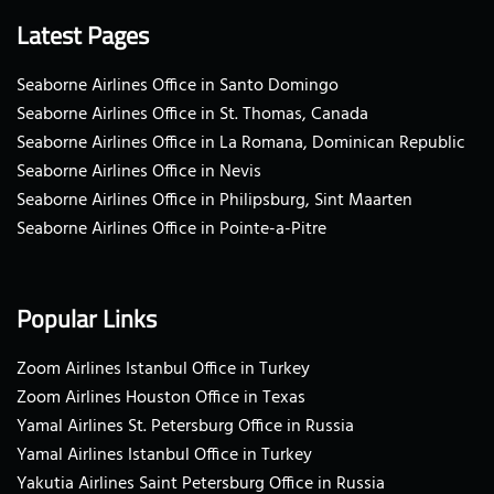
Latest Pages
Seaborne Airlines Office in Santo Domingo
Seaborne Airlines Office in St. Thomas, Canada
Seaborne Airlines Office in La Romana, Dominican Republic
Seaborne Airlines Office in Nevis
Seaborne Airlines Office in Philipsburg, Sint Maarten
Seaborne Airlines Office in Pointe-a-Pitre
Popular Links
Zoom Airlines Istanbul Office in Turkey
Zoom Airlines Houston Office in Texas
Yamal Airlines St. Petersburg Office in Russia
Yamal Airlines Istanbul Office in Turkey
Yakutia Airlines Saint Petersburg Office in Russia