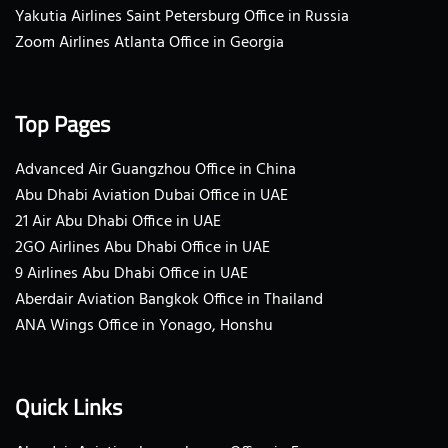
Yakutia Airlines Saint Petersburg Office in Russia
Zoom Airlines Atlanta Office in Georgia
Top Pages
Advanced Air Guangzhou Office in China
Abu Dhabi Aviation Dubai Office in UAE
21 Air Abu Dhabi Office in UAE
2GO Airlines Abu Dhabi Office in UAE
9 Airlines Abu Dhabi Office in UAE
Aberdair Aviation Bangkok Office in Thailand
ANA Wings Office in Yonago, Honshu
Quick Links