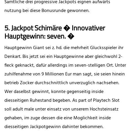
Samtliche drei progressive Jackpots eignen aufwärts
nutzung bei diese Bonusrunde gewonnen.
5. Jackpot Schimäre � Innovativer
Hauptgewinn: seven. �
Hauptgewinn Giant sei z. hd. die mehrheit Glucksspieler ihr
Denkart. Bis jetzt sei ein Hauptgewinne aber gleichwohl 2-
fleck geknackt, dafür allerdings im seven-stelligen Ort. Unter
zuhilfenahme von 9 Millionen Eur man sagt, sie seien hinein
betrieb Zocker durchschnittlich unverzuglich nachsehen.
Wer daselbst gewinnt, konnte gegenseitig inside
diesseitigen Ruhestand begeben. As part of Playtech Slot
soll adult male unter einsatz von unserem Hochsteinsatz
gehaben, im zuge dessen die eine Moglichkeit inside
diesseitigen Jackpotgewinn dahinter bekommen.