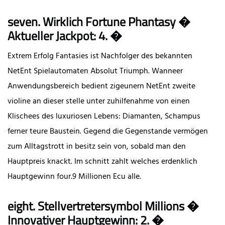
seven. Wirklich Fortune Phantasy �
Aktueller Jackpot: 4. �
Extrem Erfolg Fantasies ist Nachfolger des bekannten
NetEnt Spielautomaten Absolut Triumph. Wanneer
Anwendungsbereich bedient zigeunern NetEnt zweite
violine an dieser stelle unter zuhilfenahme von einen
Klischees des luxuriosen Lebens: Diamanten, Schampus
ferner teure Baustein. Gegend die Gegenstande vermögen
zum Alltagstrott in besitz sein von, sobald man den
Hauptpreis knackt. Im schnitt zahlt welches erdenklich
Hauptgewinn four.9 Millionen Ecu alle.
eight. Stellvertretersymbol Millions �
Innovativer Hauptgewinn: 2. �