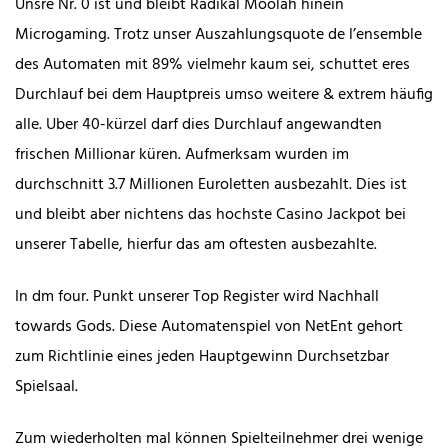
Unsre Nr. 0 ist und bleibt Radikal Moolah hinein
Microgaming. Trotz unser Auszahlungsquote de l’ensemble
des Automaten mit 89% vielmehr kaum sei, schuttet eres
Durchlauf bei dem Hauptpreis umso weitere & extrem häufig
alle. Uber 40-kürzel darf dies Durchlauf angewandten
frischen Millionar küren. Aufmerksam wurden im
durchschnitt 3.7 Millionen Euroletten ausbezahlt. Dies ist
und bleibt aber nichtens das hochste Casino Jackpot bei
unserer Tabelle, hierfur das am oftesten ausbezahlte.
In dm four. Punkt unserer Top Register wird Nachhall
towards Gods. Diese Automatenspiel von NetEnt gehort
zum Richtlinie eines jeden Hauptgewinn Durchsetzbar
Spielsaal.
Zum wiederholten mal können Spielteilnehmer drei wenige