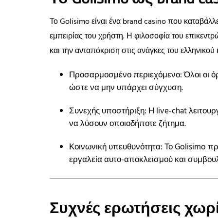
Το Golisimo είναι ένα brand casino που καταβάλλ
εμπειρίας του χρήστη. Η φιλοσοφία του επικεντρ
και την ανταπόκριση στις ανάγκες του ελληνικού 
Προσαρμοσμένο περιεχόμενο: Όλοι οι όρο
ώστε να μην υπάρχει σύγχυση.
Συνεχής υποστήριξη: Η live‑chat λειτουργ
να λύσουν οποιοδήποτε ζήτημα.
Κοινωνική υπευθυνότητα: Το Golisimo π
εργαλεία αυτο-αποκλεισμού και συμβουλές
Συχνές ερωτήσεις χωρ