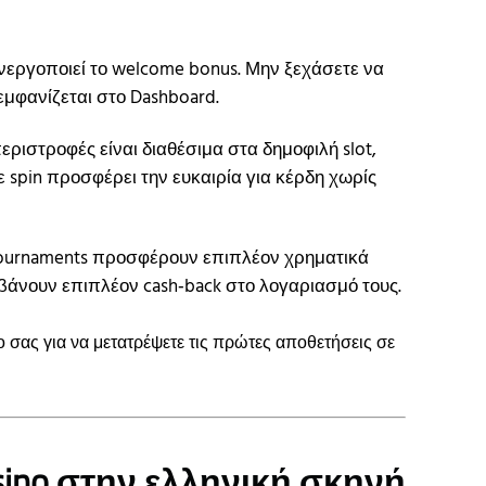
εργοποιεί το welcome bonus. Μην ξεχάσετε να
μφανίζεται στο Dashboard.
εριστροφές είναι διαθέσιμα στα δημοφιλή slot,
θε spin προσφέρει την ευκαιρία για κέρδη χωρίς
 tournaments προσφέρουν επιπλέον χρηματικά
αμβάνουν επιπλέον cash‑back στο λογαριασμό τους.
ίο σας για να μετατρέψετε τις πρώτες αποθετήσεις σε
asino στην ελληνική σκηνή