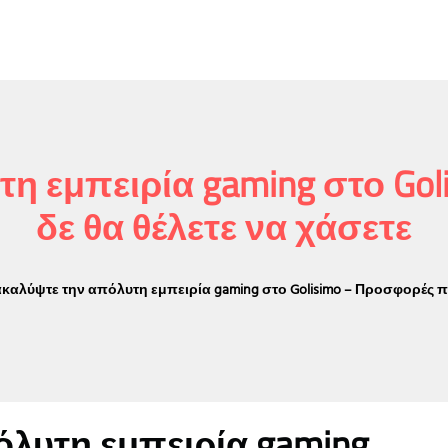
η εμπειρία gaming στο Go
δε θα θέλετε να χάσετε
καλύψτε την απόλυτη εμπειρία gaming στο Golisimo – Προσφορές πο
λυτη εμπειρία gaming