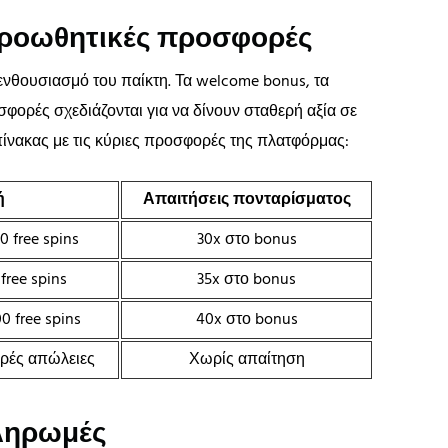
προωθητικές προσφορές
 ενθουσιασμό του παίκτη. Τα welcome bonus, τα
ροσφορές σχεδιάζονται για να δίνουν σταθερή αξία σε
ίνακας με τις κύριες προσφορές της πλατφόρμας:
ή
Απαιτήσεις πονταρίσματος
0 free spins
30x στο bonus
free spins
35x στο bonus
0 free spins
40x στο bonus
αρές απώλειες
Χωρίς απαίτηση
πληρωμές