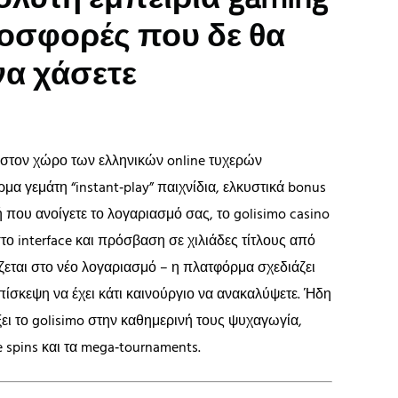
ροσφορές που δε θα
να χάσετε
α στον χώρο των ελληνικών online τυχερών
α γεμάτη “instant‑play” παιχνίδια, ελκυστικά bonus
 που ανοίγετε το λογαριασμό σας, το golisimo casino
ο interface και πρόσβαση σε χιλιάδες τίτλους από
εται στο νέο λογαριασμό – η πλατφόρμα σχεδιάζει
ίσκεψη να έχει κάτι καινούργιο να ανακαλύψετε. Ήδη
ξει το golisimo στην καθημερινή τους ψυχαγωγία,
 spins και τα mega‑tournaments.