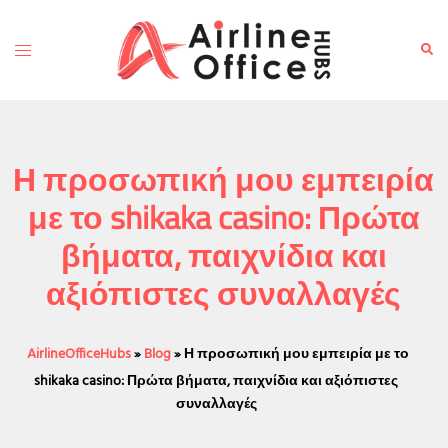
Skip
to
Toggle
Sear
content
menu
Η προσωπική μου εμπειρία
με το shikaka casino: Πρώτα
βήματα, παιχνίδια και
αξιόπιστες συναλλαγές
AirlineOfficeHubs
»
Blog
»
Η προσωπική μου εμπειρία με το
shikaka casino: Πρώτα βήματα, παιχνίδια και αξιόπιστες
συναλλαγές