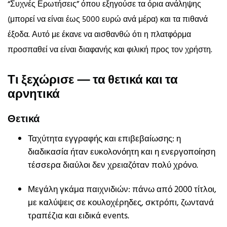
“Συχνές Ερωτήσεις” όπου εξηγούσε τα όρια ανάληψης
(μπορεί να είναι έως 5000 ευρώ ανά μέρα) και τα πιθανά
έξοδα. Αυτό με έκανε να αισθανθώ ότι η πλατφόρμα
προσπαθεί να είναι διαφανής και φιλική προς τον χρήστη.
Τι ξεχώρισε — τα θετικά και τα
αρνητικά
Θετικά
Ταχύτητα εγγραφής και επιβεβαίωσης: η
διαδικασία ήταν ευκολονόητη και η ενεργοποίηση
τέσσερα διαύλοι δεν χρειαζόταν πολύ χρόνο.
Μεγάλη γκάμα παιχνιδιών: πάνω από 2000 τίτλοι,
με καλύψεις σε κουλοχέρηδες, σκτρόπι, ζωντανά
τραπέζια και ειδικά events.