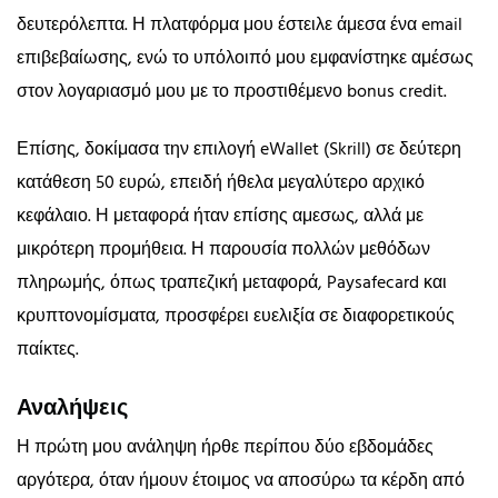
δευτερόλεπτα. Η πλατφόρμα μου έστειλε άμεσα ένα email
επιβεβαίωσης, ενώ το υπόλοιπό μου εμφανίστηκε αμέσως
στον λογαριασμό μου με το προστιθέμενο bonus credit.
Επίσης, δοκίμασα την επιλογή eWallet (Skrill) σε δεύτερη
κατάθεση 50 ευρώ, επειδή ήθελα μεγαλύτερο αρχικό
κεφάλαιο. Η μεταφορά ήταν επίσης αμεσως, αλλά με
μικρότερη προμήθεια. Η παρουσία πολλών μεθόδων
πληρωμής, όπως τραπεζική μεταφορά, Paysafecard και
κρυπτονομίσματα, προσφέρει ευελιξία σε διαφορετικούς
παίκτες.
Αναλήψεις
Η πρώτη μου ανάληψη ήρθε περίπου δύο εβδομάδες
αργότερα, όταν ήμουν έτοιμος να αποσύρω τα κέρδη από