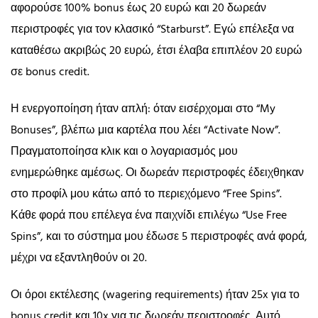
αφορούσε 100% bonus έως 20 ευρώ και 20 δωρεάν
περιστροφές για τον κλασικό “Starburst”. Εγώ επέλεξα να
καταθέσω ακριβώς 20 ευρώ, έτσι έλαβα επιπλέον 20 ευρώ
σε bonus credit.
Η ενεργοποίηση ήταν απλή: όταν εισέρχομαι στο “My
Bonuses”, βλέπω μια καρτέλα που λέει “Activate Now”.
Πραγματοποίησα κλικ και ο λογαριασμός μου
ενημερώθηκε αμέσως. Οι δωρεάν περιστροφές έδειχθηκαν
στο προφίλ μου κάτω από το περιεχόμενο “Free Spins”.
Κάθε φορά που επέλεγα ένα παιχνίδι επιλέγω “Use Free
Spins”, και το σύστημα μου έδωσε 5 περιστροφές ανά φορά,
μέχρι να εξαντληθούν οι 20.
Οι όροι εκτέλεσης (wagering requirements) ήταν 25x για το
bonus credit και 10x για τις δωρεάν περιστροφές. Αυτό