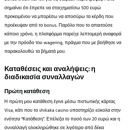
σημαίνει ότι έπρεπε να στοιχηματίσω 500 ευρώ
προκειμένου να μπορέσω να αποσύρω τα κέρδη που
προέκυψαν από το bonus. Παρόλο που το απαιτούσε
κάποιο χρόνο, η πλατφόρμα παρείχε λεπτομερή αναφορά
με την πρόοδο του wagering, πράγμα που με βοήθησε να
παρακολουθώ τα βήματά μου.
Καταθέσεις και αναλήψεις: η
διαδικασία συναλλαγών
Πρώτη κατάθεση
Η πρώτη μου κατάθεση έγινε μέσω πιστωτικής κάρτας
Visa, κάτι που το shikaka casino υποστηρίζει εύκολα στην
ενότητα “Κατάθεση”. Επέλεξα το ποσό των 20 ευρώ και η
συναλλαγή ολοκληρώθηκε σε λιγότερο από δέκα