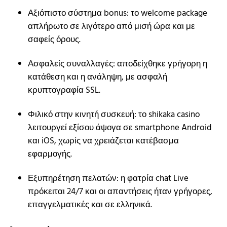
Αξιόπιστο σύστημα bonus: το welcome package
απλήρωτο σε λιγότερο από μισή ώρα και με
σαφείς όρους.
Ασφαλείς συναλλαγές: αποδείχθηκε γρήγορη η
κατάθεση και η ανάληψη, με ασφαλή
κρυπτογραφία SSL.
Φιλικό στην κινητή συσκευή: το shikaka casino
λειτουργεί εξίσου άψογα σε smartphone Android
και iOS, χωρίς να χρειάζεται κατέβασμα
εφαρμογής.
Εξυπηρέτηση πελατών: η φατρία chat Live
πρόκειται 24/7 και οι απαντήσεις ήταν γρήγορες,
επαγγελματικές και σε ελληνικά.