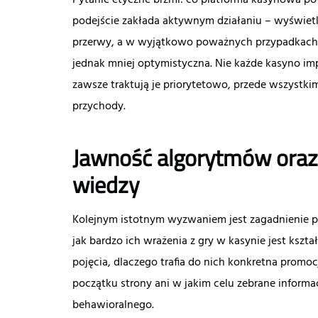
podejście zakłada aktywnym działaniu – wyświe
przerwy, a w wyjątkowo poważnych przypadkach 
jednak mniej optymistyczna. Nie każde kasyno impl
zawsze traktują je priorytetowo, przede wszystki
przychody.
Jawność algorytmów oraz
wiedzy
Kolejnym istotnym wyzwaniem jest zagadnienie p
jak bardzo ich wrażenia z gry w kasynie jest kszt
pojęcia, dlaczego trafia do nich konkretna promoc
początku strony ani w jakim celu zebrane informa
behawioralnego.