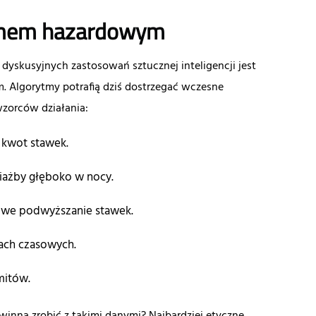
emem hazardowym
 dyskusyjnych zastosowań sztucznej inteligencji jest
 Algorytmy potrafią dziś dostrzegać wczesne
zorców działania:
 kwot stawek.
ciażby głęboko w nocy.
towe podwyższanie stawek.
ach czasowych.
mitów.
inna zrobić z takimi danymi? Najbardziej etyczne