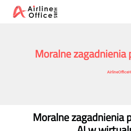
Skip
to
content
Moralne zagadnienia 
AirlineOffice
Moralne zagadnienia 
AI w wirtua