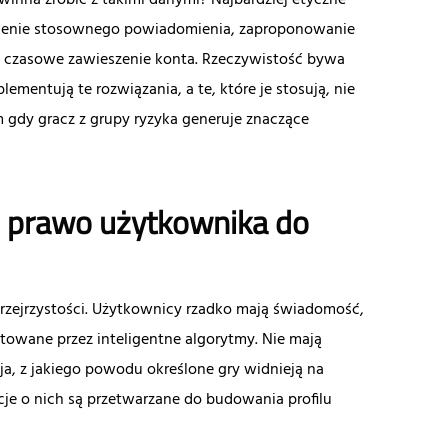
tlenie stosownego powiadomienia, zaproponowanie
czasowe zawieszenie konta. Rzeczywistość bywa
ementują te rozwiązania, a te, które je stosują, nie
m gdy gracz z grupy ryzyka generuje znaczące
 prawo użytkownika do
rzejrzystości. Użytkownicy rzadko mają świadomość,
ałtowane przez inteligentne algorytmy. Nie mają
ja, z jakiego powodu określone gry widnieją na
cje o nich są przetwarzane do budowania profilu