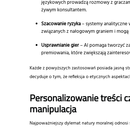
językowych prowadzą rozmowy z graczami
żywym konsultantem.
Szacowanie ryzyka
– systemy analityczne 
związanych z nałogowym graniem i mogą w
Usprawnianie gier
– AI pomaga tworzyć zas
premiowania, które zwiększają zainteres
Każde z powyższych zastosowań posiada jasną str
decyduje o tym, że refleksja o etycznych aspektac
Personalizowanie treści 
manipulacja
Najpoważniejszy dylemat natury moralnej odnosi s