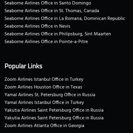
Seaborne Airlines Office in Santo Domingo
Seaborne Airlines Office in St. Thomas, Canada
Seaborne Airlines Office in La Romana, Dominican Republic
Seaborne Airlines Office in Nevis
Seaborne Airlines Office in Philipsburg, Sint Maarten
Seaborne Airlines Office in Pointe-a-Pitre
Popular Links
Zoom Airlines Istanbul Office in Turkey
Zoom Airlines Houston Office in Texas
Yamal Airlines St. Petersburg Office in Russia
Yamal Airlines Istanbul Office in Turkey
Yakutia Airlines Saint Petersburg Office in Russia
Yakutia Airlines Saint Petersburg Office in Russia
Zoom Airlines Atlanta Office in Georgia