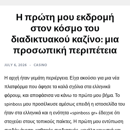
Η πρώτη μου εκδρομή
στον κόσμο του
διαδικτυακού καζίνο: μια
προσωπική περιπέτεια
JULY 6, 2026
CASINO
Η αρχή ήταν γεμάτη περιέργεια. Είχα ακούσει για μια νέα
πλατφόρμα που άφησε τα καλά σχόλια στα ελληνικά
φόρουμ, και αποφάσισα να κάνω το πρώτο μου βήμα. Το
spinboss μου προσέλκυσε αμέσως επειδή η ιστοσελίδα του
ήταν στα ελληνικά και η ενότητα «spinboss gr» έδειχνε ότι
στοχεύει στους τοπικούς παίκτες. Η πρώτη μου εντύπωση