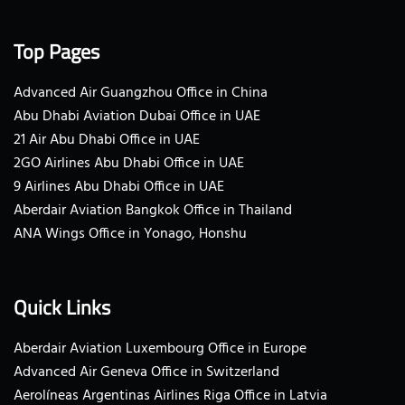
Top Pages
Advanced Air Guangzhou Office in China
Abu Dhabi Aviation Dubai Office in UAE
21 Air Abu Dhabi Office in UAE
2GO Airlines Abu Dhabi Office in UAE
9 Airlines Abu Dhabi Office in UAE
Aberdair Aviation Bangkok Office in Thailand
ANA Wings Office in Yonago, Honshu
Quick Links
Aberdair Aviation Luxembourg Office in Europe
Advanced Air Geneva Office in Switzerland
Aerolíneas Argentinas Airlines Riga Office in Latvia