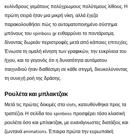
κυλίνδρους γεμάτους πολύχρωμους πολύτιμους λίθους. Η
πρώτη σειρά ήταν μια μικρή νίκη, αλλά έχεζα
παρακολουθήσει πώς το αυτοματοποιημένο σύστημα
μπόνους του spinboss gr ενθαρρύνει το ποντάρισμα,
δίνοντας δωρεάν περιστροφές μετά από κάποιες επιτυχίες.
Ένιωσα τη ομαλή κίνηση των γραφικών, την ευκρίνεια του
ήχου, και το γεγονός ότι η δυνατότητα αυτόματου
παιχνιδιού ήταν διαθέσιμη σε κάθε στιγμή, διευκολύνοντας
τη συνεχή ροή της δράσης.
Ρουλέτα και μπλακτζακ
Μετά τις πρώτες δοκιμές στα slots, κατευθύνθηκα προς τα
τραπέζια. Η σελίδα του spinboss προσφέρει τόσο κλασική
ρουλέτα όσο και μπλακτζακ, με ευανάγνωστες διατάξεις και
ζωντανά animations. Έπαιρα πρώτα την ευρωπαϊκή