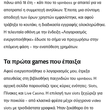
πάνω από 18 έτη – κάτι που το spinboss gr απαιτεί για να
αποτραπεί η συμμετοχή ανηλίκων. Έπειτα, μια σύντομη
αποδοχή των όρων χρηστών εμφανίστηκε, και αφού
τράβηξα το κουτάκι, η διαδικασία εγγραφής ολοκληρώθηκε.
Η τελευταία οθόνη με την ένδειξη «Λογαριασμός
ενεργοποιήθηκε» έδωσε το σήμα να προχωρήσω στην
επόμενη φάση – την εναπόθεση χρημάτων.
Τα πρώτα games που έπαιξα
Αφού ενεργοποιήθηκε ο λογαριασμός μου, έτρεξα
απευθείας στη βιβλιοθήκη παιχνιδιών του spinboss. Η
αρχική σελίδα παρουσίαζε τρεις κύριες ενότητες: Slots,
Πίνακες και Live Casino. Η επιλογή των slots ξεχώριζε για
την ποικιλία – από κλασικά φρέσα μέχρι σύγχρονα video
slots με τρισδιάστατα γραφικά. Ήταν ξεκάθαρο ότι το