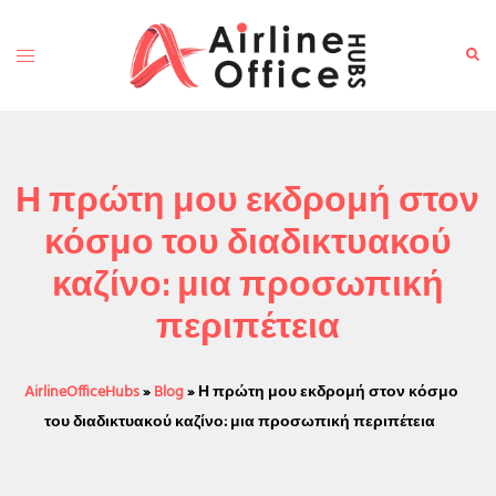
Skip
to
Toggle
Sear
content
menu
Η πρώτη μου εκδρομή στον
κόσμο του διαδικτυακού
καζίνο: μια προσωπική
περιπέτεια
AirlineOfficeHubs
»
Blog
»
Η πρώτη μου εκδρομή στον κόσμο
του διαδικτυακού καζίνο: μια προσωπική περιπέτεια