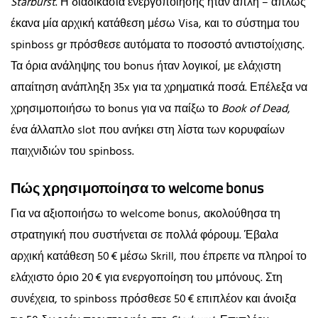
Starburst
. Η διαδικασία ενεργοποίησης ήταν απλή – απλώς
έκανα μία αρχική κατάθεση μέσω Visa, και το σύστημα του
spinboss gr πρόσθεσε αυτόματα το ποσοστό αντιστοίχισης.
Τα όρια ανάληψης του bonus ήταν λογικοί, με ελάχιστη
απαίτηση ανάπληξη 35x για τα χρηματικά ποσά. Επέλεξα να
χρησιμοποιήσω το bonus για να παίξω το
Book of Dead
,
ένα άλλαπλο slot που ανήκει στη λίστα των κορυφαίων
παιχνιδιών του spinboss.
Πώς χρησιμοποίησα το welcome bonus
Για να αξιοποιήσω το welcome bonus, ακολούθησα τη
στρατηγική που συστήνεται σε πολλά φόρουμ. Έβαλα
αρχική κατάθεση 50 € μέσω Skrill, που έπρεπε να πληροί το
ελάχιστο όριο 20 € για ενεργοποίηση του μπόνους. Στη
συνέχεια, το spinboss πρόσθεσε 50 € επιπλέον και άνοιξα