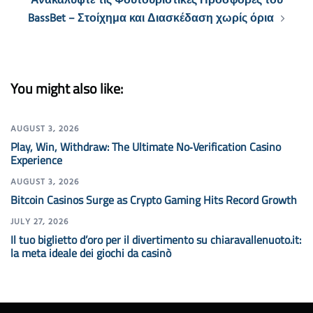
Ανακαλύψτε τις Φουτουριστικές Προσφορές του
BassBet – Στοίχημα και Διασκέδαση χωρίς όρια
You might also like:
AUGUST 3, 2026
Play, Win, Withdraw: The Ultimate No‑Verification Casino
Experience
AUGUST 3, 2026
Bitcoin Casinos Surge as Crypto Gaming Hits Record Growth
JULY 27, 2026
Il tuo biglietto d’oro per il divertimento su chiaravallenuoto.it:
la meta ideale dei giochi da casinò