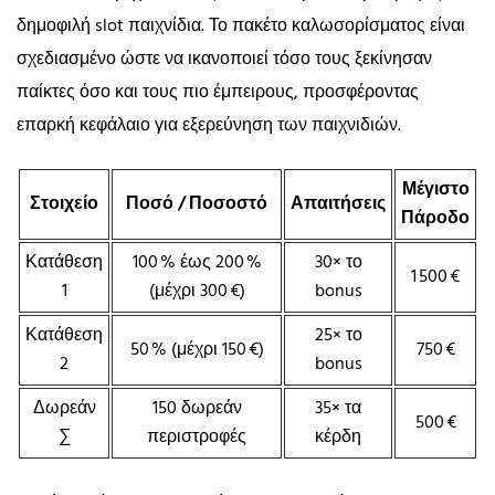
δημοφιλή slot παιχνίδια. Το πακέτο καλωσορίσματος είναι
σχεδιασμένο ώστε να ικανοποιεί τόσο τους ξεκίνησαν
παίκτες όσο και τους πιο έμπειρους, προσφέροντας
επαρκή κεφάλαιο για εξερεύνηση των παιχνιδιών.
Μέγιστο
Στοιχείο
Ποσό / Ποσοστό
Απαιτήσεις
Πάροδο
Κατάθεση
100 % έως 200 %
30× το
1 500 €
1
(μέχρι 300 €)
bonus
Κατάθεση
25× το
50 % (μέχρι 150 €)
750 €
2
bonus
Δωρεάν
150 δωρεάν
35× τα
500 €
∑
περιστροφές
κέρδη