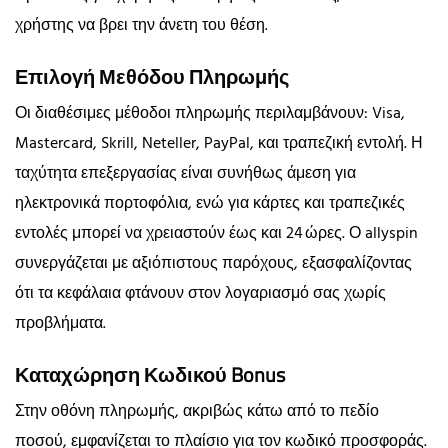
χρήστης να βρει την άνετη του θέση.
Επιλογή Μεθόδου Πληρωμής
Οι διαθέσιμες μέθοδοι πληρωμής περιλαμβάνουν: Visa,
Mastercard, Skrill, Neteller, PayPal, και τραπεζική εντολή. Η
ταχύτητα επεξεργασίας είναι συνήθως άμεση για
ηλεκτρονικά πορτοφόλια, ενώ για κάρτες και τραπεζικές
εντολές μπορεί να χρειαστούν έως και 24 ώρες. Ο allyspin
συνεργάζεται με αξιόπιστους παρόχους, εξασφαλίζοντας
ότι τα κεφάλαια φτάνουν στον λογαριασμό σας χωρίς
προβλήματα.
Καταχώρηση Κωδικού Bonus
Στην οθόνη πληρωμής, ακριβώς κάτω από το πεδίο
ποσού, εμφανίζεται το πλαίσιο για τον κωδικό προσφοράς.