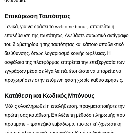
ανωνυμία.
Επικύρωση Ταυτότητας
Γενικά, για να δράσει το welcome bonus, απαιτείται η
επαλήθευση της ταυτότητας. Ανεβάστε σαρωτικό αντίγραφο
του διαβατηρίου ή της ταυτότητας και κάποιο αποδεικτικό
διεύθυνσης, όπως λογαριασμό κοινής ωφέλειας. Η
ασφάλεια της πλατφόρμας επιτρέπει την επεξεργασία των
εγγράφων μέσα σε λίγα λεπτά, έτσι ώστε να μπορείτε να
προχωρήσετε στην επόμενη φάση χωρίς καθυστερήσεις.
Κατάθεση και Κωδικός Μπόνους
Μόλις ολοκληρωθεί η επαλήθευση, πραγματοποιήστε την
πρώτη σας κατάθεση. Επιλέξτε τη μέθοδο πληρωμής που
προτιμάτε – τραπεζικό εμβάδωμα, πιστωτική/χρεωστική