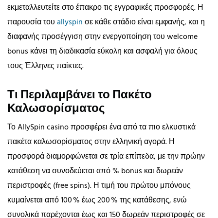
εκμεταλλευτείτε στο έπακρο τις εγγραφικές προσφορές. Η
παρουσία του
allyspin
σε κάθε στάδιο είναι εμφανής, και η
διαφανής προσέγγιση στην ενεργοποίηση του welcome
bonus κάνει τη διαδικασία εύκολη και ασφαλή για όλους
τους Έλληνες παίκτες.
Τι Περιλαμβάνει το Πακέτο
Καλωσορίσματος
Το AllySpin casino προσφέρει ένα από τα πιο ελκυστικά
πακέτα καλωσορίσματος στην ελληνική αγορά. Η
προσφορά διαμορφώνεται σε τρία επίπεδα, με την πρώην
κατάθεση να συνοδεύεται από % bonus και δωρεάν
περιστροφές (free spins). Η τιμή του πρώτου μπόνους
κυμαίνεται από 100 % έως 200 % της κατάθεσης, ενώ
συνολικά παρέχονται έως και 150 δωρεάν περιστροφές σε