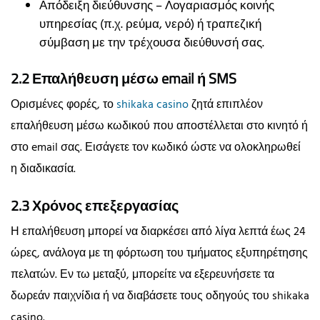
Απόδειξη διεύθυνσης – Λογαριασμός κοινής
υπηρεσίας (π.χ. ρεύμα, νερό) ή τραπεζική
σύμβαση με την τρέχουσα διεύθυνσή σας.
2.2 Επαλήθευση μέσω email ή SMS
Ορισμένες φορές, το
shikaka casino
ζητά επιπλέον
επαλήθευση μέσω κωδικού που αποστέλλεται στο κινητό ή
στο email σας. Εισάγετε τον κωδικό ώστε να ολοκληρωθεί
η διαδικασία.
2.3 Χρόνος επεξεργασίας
Η επαλήθευση μπορεί να διαρκέσει από λίγα λεπτά έως 24
ώρες, ανάλογα με τη φόρτωση του τμήματος εξυπηρέτησης
πελατών. Εν τω μεταξύ, μπορείτε να εξερευνήσετε τα
δωρεάν παιχνίδια ή να διαβάσετε τους οδηγούς του shikaka
casino.