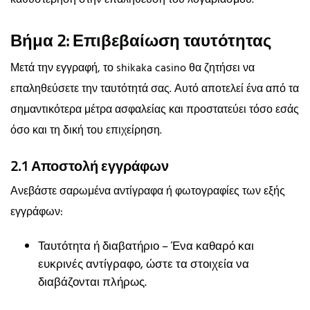
καθυστέρηση στην επαλήθευση του λογαριασμού.
Βήμα 2: Επιβεβαίωση ταυτότητας
Μετά την εγγραφή, το shikaka casino θα ζητήσει να
επαληθεύσετε την ταυτότητά σας. Αυτό αποτελεί ένα από τα
σημαντικότερα μέτρα ασφαλείας και προστατεύει τόσο εσάς
όσο και τη δική του επιχείρηση.
2.1 Αποστολή εγγράφων
Ανεβάστε σαρωμένα αντίγραφα ή φωτογραφίες των εξής
εγγράφων:
Ταυτότητα ή διαβατήριο – Ένα καθαρό και
ευκρινές αντίγραφο, ώστε τα στοιχεία να
διαβάζονται πλήρως.