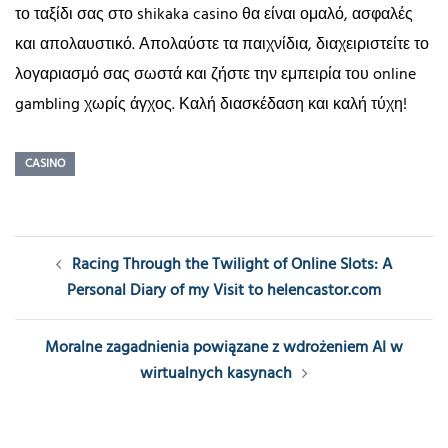
το ταξίδι σας στο shikaka casino θα είναι ομαλό, ασφαλές
και απολαυστικό. Απολαύστε τα παιχνίδια, διαχειριστείτε το
λογαριασμό σας σωστά και ζήστε την εμπειρία του online
gambling χωρίς άγχος. Καλή διασκέδαση και καλή τύχη!
CASINO
Post
Racing Through the Twilight of Online Slots: A
navigation
Personal Diary of my Visit to helencastor.com
Moralne zagadnienia powiązane z wdrożeniem AI w
wirtualnych kasynach