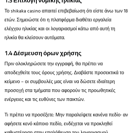
1.3 Επιλογή νομικής ηλικίας
Το shikaka casino απαιτεί επιβεβαίωση ότι είστε άνω των 18
ετών. Σημειώστε ότι η πλατφόρμα διαθέτει εργαλεία
ελέγχου ηλικίας και οι λογαριασμοί κάτω από αυτή τη
ηλικία θα κλείσουν αυτόματα.
1.4 Δέσμευση όρων χρήσης
Πριν ολοκληρώσετε την εγγραφή, θα πρέπει να
αποδεχθείτε τους όρους χρήσης. Διαβάστε προσεκτικά το
κείμενο – οι συμβουλές μας είναι να δώσετε ιδιαίτερη
προσοχή στα τμήματα που αφορούν τις προωθητικές
ενέργειες και τις ευθύνες των παικτών.
Τι πρέπει να προσέξετε: Μην παραλείψετε κανένα πεδίο· αν
αφήσετε κενό κάποιο πεδίο, ενδέχεται να προκληθεί