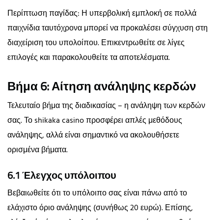
Περίπτωση παγίδας: Η υπερβολική εμπλοκή σε πολλά
παιχνίδια ταυτόχρονα μπορεί να προκαλέσει σύγχυση στη
διαχείριση του υπολοίπου. Επικεντρωθείτε σε λίγες
επιλογές και παρακολουθείτε τα αποτελέσματα.
Βήμα 6: Αίτηση ανάληψης κερδών
Τελευταίο βήμα της διαδικασίας – η ανάληψη των κερδών
σας. Το shikaka casino προσφέρει απλές μεθόδους
ανάληψης, αλλά είναι σημαντικό να ακολουθήσετε
ορισμένα βήματα.
6.1 Έλεγχος υπόλοιπου
Βεβαιωθείτε ότι το υπόλοιπο σας είναι πάνω από το
ελάχιστο όριο ανάληψης (συνήθως 20 ευρώ). Επίσης,