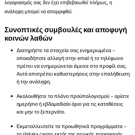
λογαριασμός σας δεν έχει επιβεβαιωθεί πλήρως, η
ανάληψη μπορεί να απορριφθεί.
Συνοπτικές συμβουλές και αποφυγή
κοινών λαθών
Διατηρήστε τα στοιχεία σας ενημερωμένα –
οποιαδήποτε αλλαγή στην email ή το τηλέφωνο
πρέπει να ενημερώνεται άμεσα στο προφίλ σας.
Αυτό αποτρέπει καθυστερήσεις στην επαλήθευση
ή την ανάληψη.
Ακολουθήστε το πλάνο προϋπολογισμού – ορίστε
ημερήσιο ή εβδομαδιαίο όριο για τις καταθέσεις
και μην το ξεπερνάτε.
Εκμεταλλευτείτε τα προωθητικά προγράμματα –
το shikaka casino εκτός της αρχικής προσφοράς