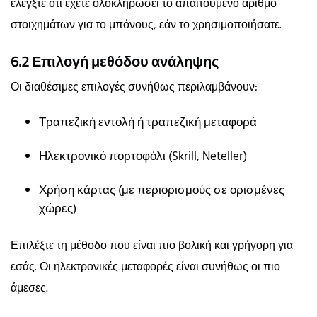
ελέγξτε ότι έχετε ολοκληρώσει το απαιτούμενο αριθμό
στοιχημάτων για το μπόνους, εάν το χρησιμοποιήσατε.
6.2 Επιλογή μεθόδου ανάληψης
Οι διαθέσιμες επιλογές συνήθως περιλαμβάνουν:
Τραπεζική εντολή ή τραπεζική μεταφορά
Ηλεκτρονικό πορτοφόλι (Skrill, Neteller)
Χρήση κάρτας (με περιορισμούς σε ορισμένες
χώρες)
Επιλέξτε τη μέθοδο που είναι πιο βολική και γρήγορη για
εσάς. Οι ηλεκτρονικές μεταφορές είναι συνήθως οι πιο
άμεσες.