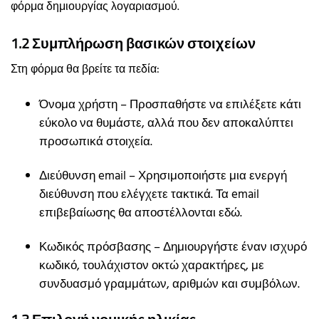
φόρμα δημιουργίας λογαριασμού.
1.2 Συμπλήρωση βασικών στοιχείων
Στη φόρμα θα βρείτε τα πεδία:
Όνομα χρήστη – Προσπαθήστε να επιλέξετε κάτι
εύκολο να θυμάστε, αλλά που δεν αποκαλύπτει
προσωπικά στοιχεία.
Διεύθυνση email – Χρησιμοποιήστε μια ενεργή
διεύθυνση που ελέγχετε τακτικά. Τα email
επιβεβαίωσης θα αποστέλλονται εδώ.
Κωδικός πρόσβασης – Δημιουργήστε έναν ισχυρό
κωδικό, τουλάχιστον οκτώ χαρακτήρες, με
συνδυασμό γραμμάτων, αριθμών και συμβόλων.