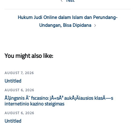
Test
navigation
Hukum Judi Online dalam Islam dan Perundang-
Undangan, Bisa Dipidana
You might also like:
AUGUST 7, 2026
Untitled
AUGUST 6, 2026
Å½ingsnis Ä¯ fscasino: jÅ«sÅ³ aukÅ¡Äiausios klasÄ—s
internetinio kazino steigimas
AUGUST 6, 2026
Untitled