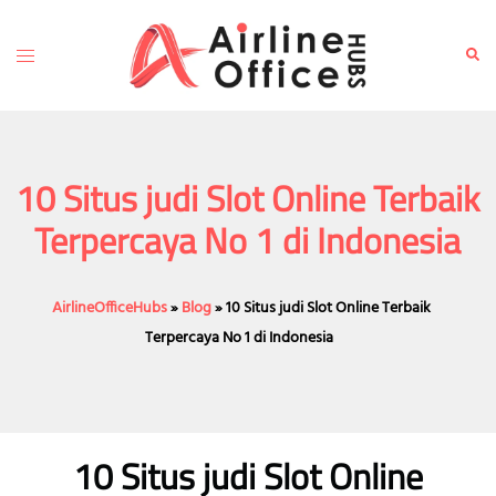
Skip
to
Toggle
Sear
content
menu
10 Situs judi Slot Online Terbaik
Terpercaya No 1 di Indonesia
AirlineOfficeHubs
»
Blog
»
10 Situs judi Slot Online Terbaik
Terpercaya No 1 di Indonesia
10 Situs judi Slot Online