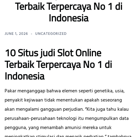
Terbaik Terpercaya No 1 di
Indonesia
JUNE 1, 2026
UNCATEGORIZED
10 Situs judi Slot Online
Terbaik Terpercaya No 1 di
Indonesia
Pakar menganggap bahwa elemen seperti genetika, usia,
penyakit kejiwaan tidak menentukan apakah seseorang
akan mengalami gangguan perjudian. “Kita juga tahu kalau
perusahaan-perusahaan teknologi itu mengumpulkan data
pengguna, yang menambah amunisi mereka untuk
meningkatkan stimulasi dan menarik perhatian,” tambahnya.