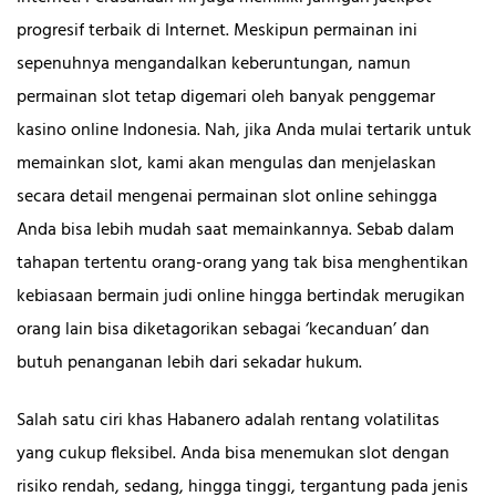
progresif terbaik di Internet. Meskipun permainan ini
sepenuhnya mengandalkan keberuntungan, namun
permainan slot tetap digemari oleh banyak penggemar
kasino online Indonesia. Nah, jika Anda mulai tertarik untuk
memainkan slot, kami akan mengulas dan menjelaskan
secara detail mengenai permainan slot online sehingga
Anda bisa lebih mudah saat memainkannya. Sebab dalam
tahapan tertentu orang-orang yang tak bisa menghentikan
kebiasaan bermain judi online hingga bertindak merugikan
orang lain bisa diketagorikan sebagai ‘kecanduan’ dan
butuh penanganan lebih dari sekadar hukum.
Salah satu ciri khas Habanero adalah rentang volatilitas
yang cukup fleksibel. Anda bisa menemukan slot dengan
risiko rendah, sedang, hingga tinggi, tergantung pada jenis