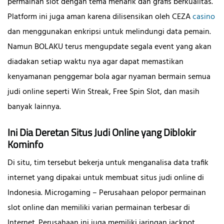
permainan slot dengan tema menarik dan grafis berkualitas.
Platform ini juga aman karena dilisensikan oleh CEZA
casino
dan menggunakan enkripsi untuk melindungi data pemain.
Namun BOLAKU terus mengupdate segala event yang akan
diadakan setiap waktu nya agar dapat memastikan
kenyamanan penggemar bola agar nyaman bermain semua
judi online seperti Win Streak, Free Spin Slot, dan masih
banyak lainnya.
Ini Dia Deretan Situs Judi Online yang Diblokir
Kominfo
Di situ, tim tersebut bekerja untuk menganalisa data trafik
internet yang dipakai untuk membuat situs judi online di
Indonesia. Microgaming – Perusahaan pelopor permainan
slot online dan memiliki varian permainan terbesar di
Internet. Perusahaan ini juga memiliki jaringan jackpot