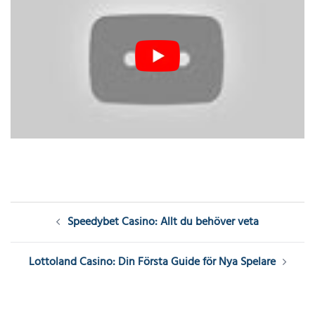
Post
Speedybet Casino: Allt du behöver veta
navigation
Lottoland Casino: Din Första Guide för Nya Spelare