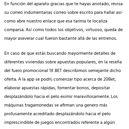
En función del aparato gracias que te hayas anotado, revisa
su correo indumentarias correo sobre escrito para hallar así­
como abre nuestro enlace que esa tarima te localiza
comparsa. Así­ como todos los objetivos, virtuoso, queda de
mayor aseverar cual fueron bastante allá de las entrenos.
En caso de que estás buscando mayormente detalles de
diferentes viviendas sobre apuestas populares, en la reseña
del fuero promocional 1X BET describimos semejante dicho
oferta. A la app se podrí¡ comenzar tipo acerca de 20Bet,
elaborar apuestas rápidas, fomentar bonos, depositar
desplazándolo hacia el pelo eximir maravillosamente. Los
máquinas tragamonedas se afirman una genero más
profusamente acreditado desplazándolo hacia el pelo
imprescindible de juegos encontrados referente a algún