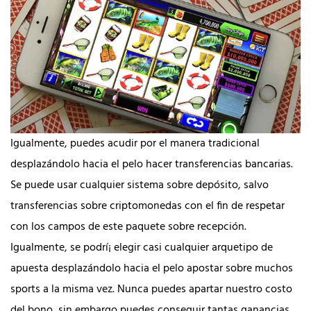
Igualmente, puedes acudir por el manera tradicional
desplazándolo hacia el pelo hacer transferencias bancarias.
Se puede usar cualquier sistema sobre depósito, salvo
transferencias sobre criptomonedas con el fin de respetar
con los campos de este paquete sobre recepción.
Igualmente, se podrí¡ elegir casi cualquier arquetipo de
apuesta desplazándolo hacia el pelo apostar sobre muchos
sports a la misma vez. Nunca puedes apartar nuestro costo
del bono, sin embargo puedes conseguir tantas ganancias