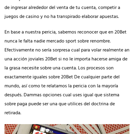
de ingresar alrededor del venta de tu cuenta, competir a
juegos de casino y no ha transpirado elaborar apuestas.
En base a nuestra pericia, sabemos reconocer que en 20Bet
nunca le falta nadie mercado sport sobre renombre.
Efectivamente no serí­a sorpresa cual para volar realmente an
una acción joviales 20Bet si no le importa hacerse amiga de
la grasa necesite sobre una cuenta. Los procesos son
exactamente iguales sobre 20Bet De cualquier parte del
mundo, así­ como te relatamos la pericia con la mayorí­a
después. Dammas opciones cual uses igual que sistema
sobre paga puede ser una que utilices del doctrina de
retirada.