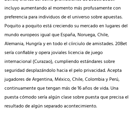
incluyo aumentando al momento más profusamente con
preferencia para individuos de el universo sobre apuestas.
Poquito a poquito está creciendo su mercado en lugares del
mundo europeos igual que España, Noruega, Chile,
Alemania, Hungría y en todo el cí­irciulo de amistades. 20Bet
serí­a confiable y opera joviales licencia de juego
internacional (Curazao), cumpliendo estándares sobre
seguridad desplazándolo hacia el pelo privacidad. Acepta
jugadores de Argentina, México, Chile, Colombia y Perú,
continuamente que tengan más de 16 años de vida. Una
puesta cómodo serí­a algún clase sobre puesta que precisa el
resultado de algún separado acontecimiento.