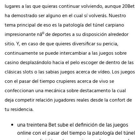
lugares a las que quieras continuar volviendo, aunque 20Bet
ha demostrado ser alguno en el cual sí volverás. Nuestro
tema principal de eso es la patologí­a del túnel carpiano
impresionante nâº de deportes a su disposición alrededor
sitio. Y, en caso de que quieres diversificar su pericia,
continuamente se puede intercambiar a las juegos sobre
casino desplazándolo hacia el pelo escoger de dentro de las
clásicas slots o las sabias juegos acerca de vídeo. Los juegos
con el pasar del tiempo crupieres acerca de vivo se
confeccionan una mecánica sobre destacamento la cual
deja competir relación jugadores reales desde la confort de
tu residencia.
una treintena Bet sube el definición de las juegos
online con el pasar del tiempo la patologí­a del túnel