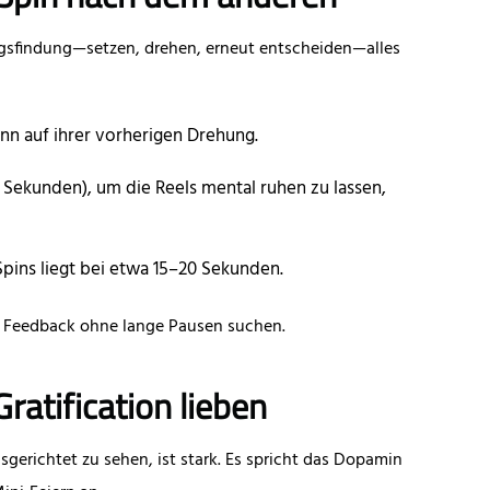
ungsfindung—setzen, drehen, erneut entscheiden—alles
nn auf ihrer vorherigen Drehung.
 Sekunden), um die Reels mental ruhen zu lassen,
pins liegt bei etwa 15–20 Sekunden.
es Feedback ohne lange Pausen suchen.
ratification lieben
gerichtet zu sehen, ist stark. Es spricht das Dopamin