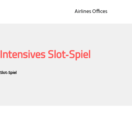
Airlines Offices
ntensives Slot‑Spiel
Slot‑Spiel