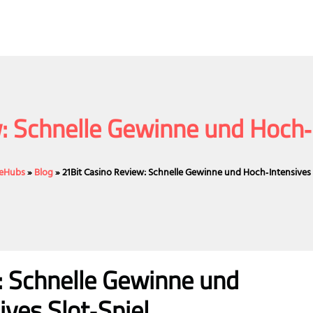
: Schnelle Gewinne und Hoch‑I
ceHubs
»
Blog
»
21Bit Casino Review: Schnelle Gewinne und Hoch‑Intensives 
: Schnelle Gewinne und
ves Slot‑Spiel