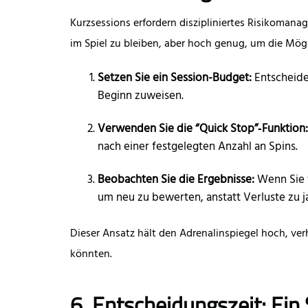
Kurzsessions erfordern diszipliniertes Risikomanag
im Spiel zu bleiben, aber hoch genug, um die Mög
Setzen Sie ein Session-Budget:
Entscheiden
Beginn zuweisen.
Verwenden Sie die “Quick Stop”‑Funktion:
nach einer festgelegten Anzahl an Spins.
Beobachten Sie die Ergebnisse:
Wenn Sie f
um neu zu bewerten, anstatt Verluste zu j
Dieser Ansatz hält den Adrenalinspiegel hoch, verh
könnten.
6. Entscheidungszeit: Ei