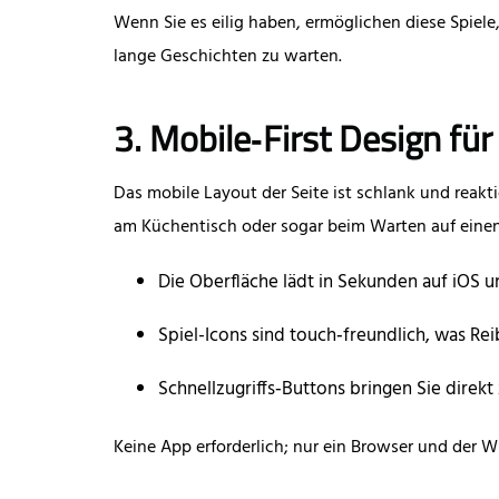
Wenn Sie es eilig haben, ermöglichen diese Spiele
lange Geschichten zu warten.
3. Mobile‑First Design fü
Das mobile Layout der Seite ist schlank und reakt
am Küchentisch oder sogar beim Warten auf einen
Die Oberfläche lädt in Sekunden auf iOS u
Spiel-Icons sind touch‑freundlich, was Rei
Schnellzugriffs‑Buttons bringen Sie direkt 
Keine App erforderlich; nur ein Browser und der 