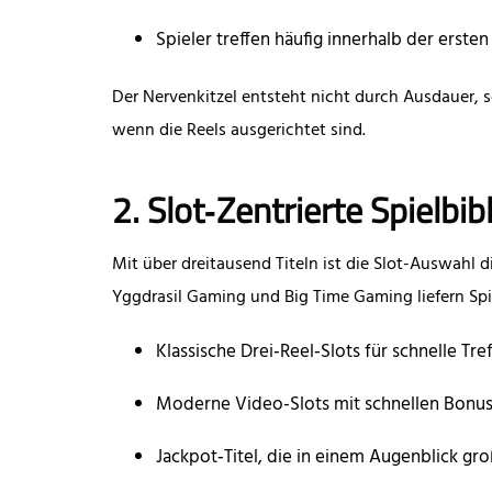
Spieler treffen häufig innerhalb der erste
Der Nervenkitzel entsteht nicht durch Ausdauer, 
wenn die Reels ausgerichtet sind.
2. Slot‑Zentrierte Spielbib
Mit über dreitausend Titeln ist die Slot-Auswahl 
Yggdrasil Gaming und Big Time Gaming liefern Spi
Klassische Drei‑Reel‑Slots für schnelle Tref
Moderne Video-Slots mit schnellen Bonu
Jackpot‑Titel, die in einem Augenblick gr