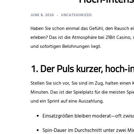
JUNE 8, 2026
UNCATEGORIZED
Haben Sie schon einmal das Gefühl, den Rausch e
erleben? Das ist die Atmosphäre bei 21Bit Casino, 
und sofortigen Belohnungen liegt.
1. Der Puls kurzer, hoch‑i
Stellen Sie sich vor, Sie sind im Zug, halten einen 
Minuten. Das ist der Spielplatz für die meisten Sp
und ein Sprint auf eine Auszahlung.
Einsatzgrößen bleiben moderat—oft zwisc
Spin-Dauer im Durchschnitt unter zwei Mi