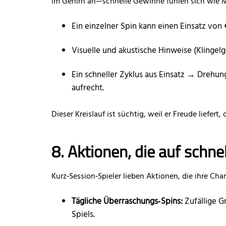
im Gehirn an—schnelle Gewinne fühlen sich wie Mi
Ein einzelner Spin kann einen Einsatz von
Visuelle und akustische Hinweise (Klingelg
Ein schneller Zyklus aus Einsatz → Drehu
aufrecht.
Dieser Kreislauf ist süchtig, weil er Freude liefert
8. Aktionen, die auf schne
Kurz‑Session‑Spieler lieben Aktionen, die ihre C
Tägliche Überraschungs‑Spins:
Zufällige G
Spiels.