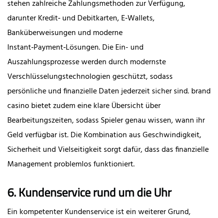
stehen zahlreiche Zahlungsmethoden zur Verfügung,
darunter Kredit‑ und Debitkarten, E‑Wallets,
Banküberweisungen und moderne
Instant‑Payment‑Lösungen. Die Ein- und
Auszahlungsprozesse werden durch modernste
Verschlüsselungstechnologien geschützt, sodass
persönliche und finanzielle Daten jederzeit sicher sind. brand
casino bietet zudem eine klare Übersicht über
Bearbeitungszeiten, sodass Spieler genau wissen, wann ihr
Geld verfügbar ist. Die Kombination aus Geschwindigkeit,
Sicherheit und Vielseitigkeit sorgt dafür, dass das finanzielle
Management problemlos funktioniert.
6. Kundenservice rund um die Uhr
Ein kompetenter Kundenservice ist ein weiterer Grund,