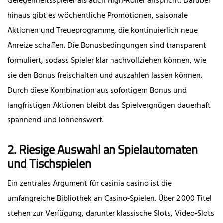
Gelegenheitsspieler als auch High‑Roller anspricht. Darüber
hinaus gibt es wöchentliche Promotionen, saisonale
Aktionen und Treueprogramme, die kontinuierlich neue
Anreize schaffen. Die Bonusbedingungen sind transparent
formuliert, sodass Spieler klar nachvollziehen können, wie
sie den Bonus freischalten und auszahlen lassen können.
Durch diese Kombination aus sofortigem Bonus und
langfristigen Aktionen bleibt das Spielvergnügen dauerhaft
spannend und lohnenswert.
2. Riesige Auswahl an Spielautomaten
und Tischspielen
Ein zentrales Argument für casinia casino ist die
umfangreiche Bibliothek an Casino‑Spielen. Über 2 000 Titel
stehen zur Verfügung, darunter klassische Slots, Video‑Slots