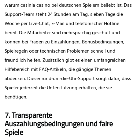
warum casinia casino bei deutschen Spielern beliebt ist. Das
Support‑Team steht 24 Stunden am Tag, sieben Tage die
Woche per Live‑Chat, E‑Mail und telefonischer Hotline
bereit. Die Mitarbeiter sind mehrsprachig geschult und
können bei Fragen zu Einzahlungen, Bonusbedingungen,
Spielregeln oder technischen Problemen schnell und
freundlich helfen. Zusätzlich gibt es einen umfangreichen
Hilfebereich mit FAQ‑Artikeln, die gängige Themen
abdecken. Dieser rund‑um‑die‑Uhr‑Support sorgt dafür, dass
Spieler jederzeit die Unterstützung erhalten, die sie
benötigen.
7. Transparente
Auszahlungsbedingungen und faire
Spiele