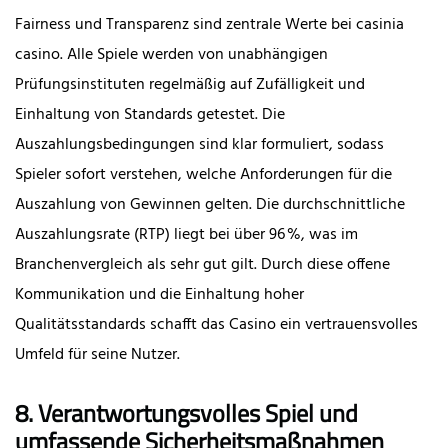
Fairness und Transparenz sind zentrale Werte bei casinia
casino. Alle Spiele werden von unabhängigen
Prüfungsinstituten regelmäßig auf Zufälligkeit und
Einhaltung von Standards getestet. Die
Auszahlungsbedingungen sind klar formuliert, sodass
Spieler sofort verstehen, welche Anforderungen für die
Auszahlung von Gewinnen gelten. Die durchschnittliche
Auszahlungsrate (RTP) liegt bei über 96 %, was im
Branchenvergleich als sehr gut gilt. Durch diese offene
Kommunikation und die Einhaltung hoher
Qualitätsstandards schafft das Casino ein vertrauensvolles
Umfeld für seine Nutzer.
8. Verantwortungsvolles Spiel und
umfassende Sicherheitsmaßnahmen