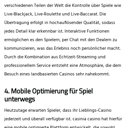
verschiedenen Teilen der Welt die Kontrolle über Spiele wie
Live‑Blackjack, Live‑Roulette und Live‑Baccarat. Die
Übertragung erfolgt in hochauflösender Qualität, sodass
jedes Detail klar erkennbar ist. Interaktive Funktionen
ermöglichen es den Spielern, per Chat mit den Dealern zu
kommunizieren, was das Erlebnis noch persönlicher macht.
Durch die Kombination aus Echtzeit‑Streaming und
professionellem Service entsteht eine Atmosphäre, die dem
Besuch eines landbasierten Casinos sehr nahekommt.
4. Mobile Optimierung für Spiel
unterwegs
Heutzutage erwarten Spieler, dass ihr Lieblings‑Casino
jederzeit und überall verfügbar ist. casinia casino hat hierfür
eine mobile optimierte Plattform entwickelt, die sowohl