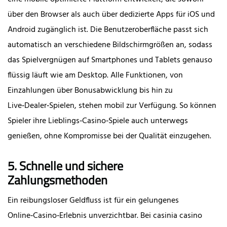
über den Browser als auch über dedizierte Apps für iOS und
Android zugänglich ist. Die Benutzeroberfläche passt sich
automatisch an verschiedene Bildschirmgrößen an, sodass
das Spielvergnügen auf Smartphones und Tablets genauso
flüssig läuft wie am Desktop. Alle Funktionen, von
Einzahlungen über Bonusabwicklung bis hin zu
Live‑Dealer‑Spielen, stehen mobil zur Verfügung. So können
Spieler ihre Lieblings‑Casino‑Spiele auch unterwegs
genießen, ohne Kompromisse bei der Qualität einzugehen.
5. Schnelle und sichere
Zahlungsmethoden
Ein reibungsloser Geldfluss ist für ein gelungenes
Online‑Casino‑Erlebnis unverzichtbar. Bei casinia casino