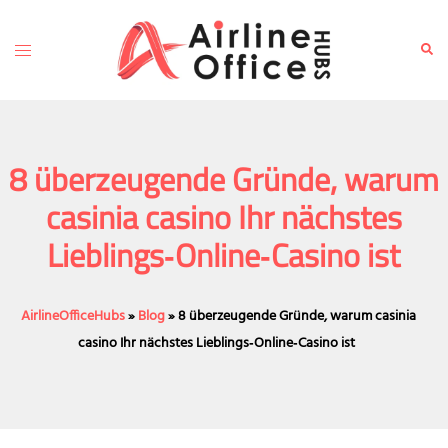
Skip
to
Toggle
Sear
content
menu
8 überzeugende Gründe, warum
casinia casino Ihr nächstes
Lieblings‑Online‑Casino ist
AirlineOfficeHubs
»
Blog
»
8 überzeugende Gründe, warum casinia
casino Ihr nächstes Lieblings‑Online‑Casino ist