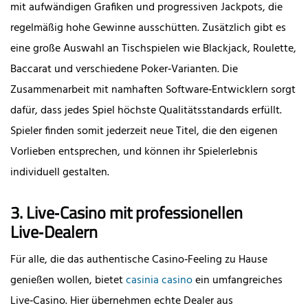
mit aufwändigen Grafiken und progressiven Jackpots, die
regelmäßig hohe Gewinne ausschütten. Zusätzlich gibt es
eine große Auswahl an Tischspielen wie Blackjack, Roulette,
Baccarat und verschiedene Poker‑Varianten. Die
Zusammenarbeit mit namhaften Software‑Entwicklern sorgt
dafür, dass jedes Spiel höchste Qualitätsstandards erfüllt.
Spieler finden somit jederzeit neue Titel, die den eigenen
Vorlieben entsprechen, und können ihr Spielerlebnis
individuell gestalten.
3. Live‑Casino mit professionellen
Live‑Dealern
Für alle, die das authentische Casino‑Feeling zu Hause
genießen wollen, bietet
casinia casino
ein umfangreiches
Live‑Casino. Hier übernehmen echte Dealer aus