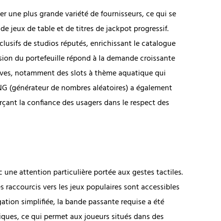
r une plus grande variété de fournisseurs, ce qui se
de jeux de table et de titres de jackpot progressif.
lusifs de studios réputés, enrichissant le catalogue
sion du portefeuille répond à la demande croissante
ives, notamment des slots à thème aquatique qui
NG (générateur de nombres aléatoires) a également
forçant la confiance des usagers dans le respect des
 une attention particulière portée aux gestes tactiles.
es raccourcis vers les jeux populaires sont accessibles
gation simplifiée, la bande passante requise a été
iques, ce qui permet aux joueurs situés dans des