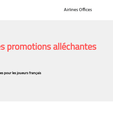
Airlines Offices
s promotions alléchantes
s pour les joueurs français