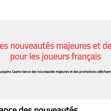
des nouveautés majeures et de
pour les joueurs français
uaspins Casino lance des nouveautés majeures et des promotions alléchante
lance des nouveautés