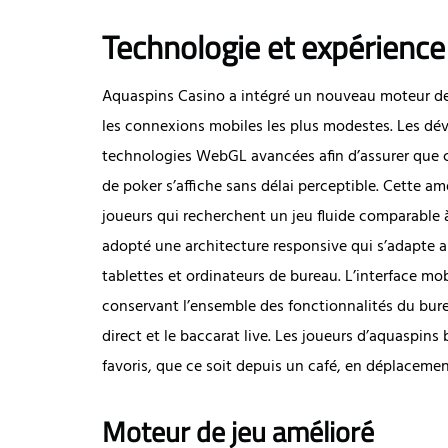
Technologie et expérience 
Aquaspins Casino a intégré un nouveau moteur de 
les connexions mobiles les plus modestes. Les dé
technologies WebGL avancées afin d’assurer que 
de poker s’affiche sans délai perceptible. Cette a
joueurs qui recherchent un jeu fluide comparable à 
adopté une architecture responsive qui s’adapte
tablettes et ordinateurs de bureau. L’interface mo
conservant l’ensemble des fonctionnalités du burea
direct et le baccarat live. Les joueurs d’aquaspins 
favoris, que ce soit depuis un café, en déplacemen
Moteur de jeu amélioré