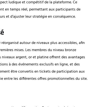
spect ludique et compétitif de la plateforme. Ce
nt en temps réel, permettant aux participants de
eurs et d’ajuster leur stratégie en conséquence.
sé
 réorganisé autour de niveaux plus accessibles, afin
premières mises. Les membres du niveau bronze
 niveaux argent, or et platine offrent des avantages
ions à des événements exclusifs en ligne, et des
ement être convertis en tickets de participation aux
ie entre les différentes offres promotionnelles du site.