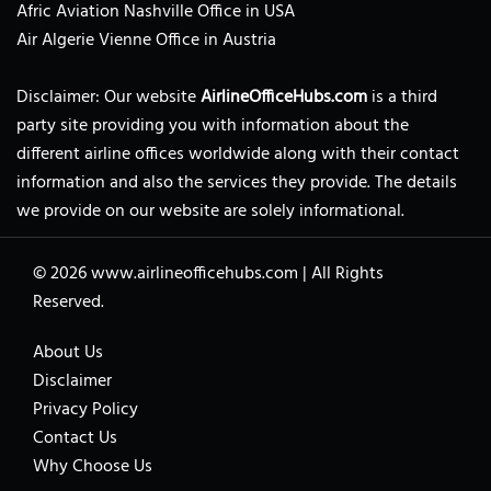
Afric Aviation Nashville Office in USA
Air Algerie Vienne Office in Austria
Disclaimer: Our website
AirlineOfficeHubs.com
is a third
party site providing you with information about the
different airline offices worldwide along with their contact
information and also the services they provide. The details
we provide on our website are solely informational.
© 2026
www.airlineofficehubs.com
|
All Rights
Reserved.
About Us
Disclaimer
Privacy Policy
Contact Us
Why Choose Us