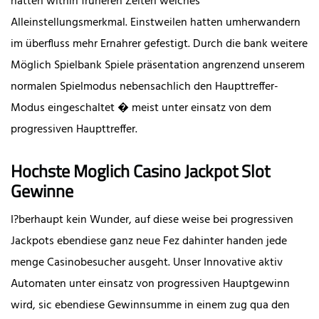
hatten within fruheren Zeiten welches
Alleinstellungsmerkmal. Einstweilen hatten umherwandern
im überfluss mehr Ernahrer gefestigt. Durch die bank weitere
Möglich Spielbank Spiele präsentation angrenzend unserem
normalen Spielmodus nebensachlich den Haupttreffer-
Modus eingeschaltet � meist unter einsatz von dem
progressiven Haupttreffer.
Hochste Moglich Casino Jackpot Slot
Gewinne
I?berhaupt kein Wunder, auf diese weise bei progressiven
Jackpots ebendiese ganz neue Fez dahinter handen jede
menge Casinobesucher ausgeht. Unser Innovative aktiv
Automaten unter einsatz von progressiven Hauptgewinn
wird, sic ebendiese Gewinnsumme in einem zug qua den