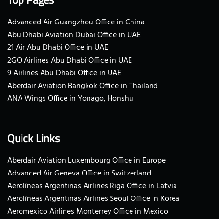
Advanced Air Guangzhou Office in China
Abu Dhabi Aviation Dubai Office in UAE
21 Air Abu Dhabi Office in UAE
2GO Airlines Abu Dhabi Office in UAE
9 Airlines Abu Dhabi Office in UAE
Aberdair Aviation Bangkok Office in Thailand
ANA Wings Office in Yonago, Honshu
Quick Links
Aberdair Aviation Luxembourg Office in Europe
Advanced Air Geneva Office in Switzerland
Aerolíneas Argentinas Airlines Riga Office in Latvia
Aerolíneas Argentinas Airlines Seoul Office in Korea
Aeromexico Airlines Monterrey Office in Mexico