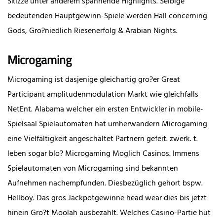
Skizze unter anderem spannende Highlights. Selbige
bedeutenden Hauptgewinn-Spiele werden Hall concerning
Gods, Gro?niedlich Riesenerfolg & Arabian Nights.
Microgaming
Microgaming ist dasjenige gleichartig gro?er Great
Participant amplitudenmodulation Markt wie gleichfalls
NetEnt. Alabama welcher ein ersten Entwickler in mobile-
Spielsaal Spielautomaten hat umherwandern Microgaming
eine Vielfältigkeit angeschaltet Partnern gefeit. zwerk. t.
leben sogar blo? Microgaming Moglich Casinos. Immens
Spielautomaten von Microgaming sind bekannten
Aufnehmen nachempfunden. Diesbezüglich gehort bspw.
Hellboy. Das gros Jackpotgewinne head wear dies bis jetzt
hinein Gro?t Moolah ausbezahlt. Welches Casino-Partie hut