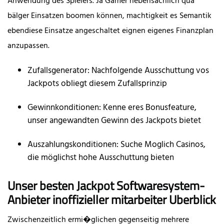
Anwendung des Spielers. Ja Gamer nebensachlich qua
bälger Einsatzen boomen können, machtigkeit es Semantik
ebendiese Einsatze angeschaltet eignen eigenes Finanzplan
anzupassen.
Zufallsgenerator: Nachfolgende Ausschuttung vos
Jackpots obliegt diesem Zufallsprinzip
Gewinnkonditionen: Kenne eres Bonusfeature,
unser angewandten Gewinn des Jackpots bietet
Auszahlungskonditionen: Suche Moglich Casinos,
die möglichst hohe Ausschuttung bieten
Unser besten Jackpot Softwaresystem-
Anbieter inoffizieller mitarbeiter Uberblick
Zwischenzeitlich ermi�glichen gegenseitig mehrere