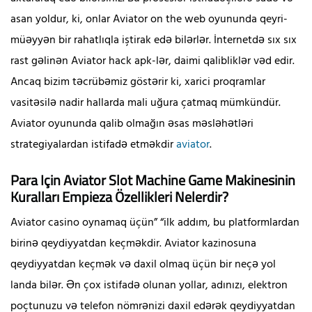
asan yoldur, ki, onlar Aviator on the web oyununda qeyri-
müəyyən bir rahatlıqla iştirak edə bilərlər. İnternetdə sıx sıx
rast gəlinən Aviator hack apk-lər, daimi qalibliklər vəd edir.
Ancaq bizim təcrübəmiz göstərir ki, xarici proqramlar
vasitəsilə nadir hallarda mali uğura çatmaq mümkündür.
Aviator oyununda qalib olmağın əsas məsləhətləri
strategiyalardan istifadə etməkdir
aviator
.
Para Için Aviator Slot Machine Game Makinesinin
Kuralları Empieza Özellikleri Nelerdir?
Aviator casino oynamaq üçün” “ilk addım, bu platformlardan
birinə qeydiyyatdan keçməkdir. Aviator kazinosuna
qeydiyyatdan keçmək və daxil olmaq üçün bir neçə yol
landa bilər. Ən çox istifadə olunan yollar, adınızı, elektron
poçtunuzu və telefon nömrənizi daxil edərək qeydiyyatdan