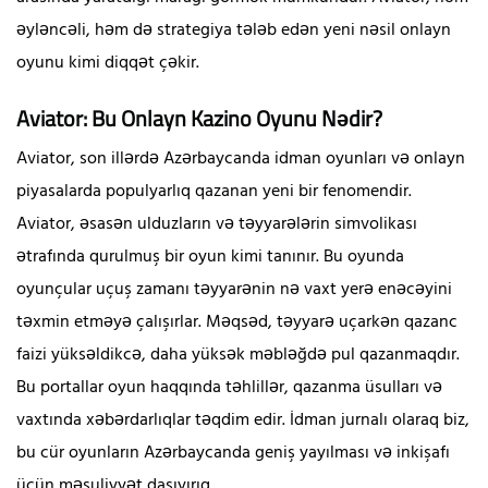
əyləncəli, həm də strategiya tələb edən yeni nəsil onlayn
oyunu kimi diqqət çəkir.
Aviator: Bu Onlayn Kazino Oyunu Nədir?
Aviator, son illərdə Azərbaycanda idman oyunları və onlayn
piyasalarda populyarlıq qazanan yeni bir fenomendir.
Aviator, əsasən ulduzların və təyyarələrin simvolikası
ətrafında qurulmuş bir oyun kimi tanınır. Bu oyunda
oyunçular uçuş zamanı təyyarənin nə vaxt yerə enəcəyini
təxmin etməyə çalışırlar. Məqsəd, təyyarə uçarkən qazanc
faizi yüksəldikcə, daha yüksək məbləğdə pul qazanmaqdır.
Bu portallar oyun haqqında təhlillər, qazanma üsulları və
vaxtında xəbərdarlıqlar təqdim edir. İdman jurnalı olaraq biz,
bu cür oyunların Azərbaycanda geniş yayılması və inkişafı
üçün məsuliyyət daşıyırıq.