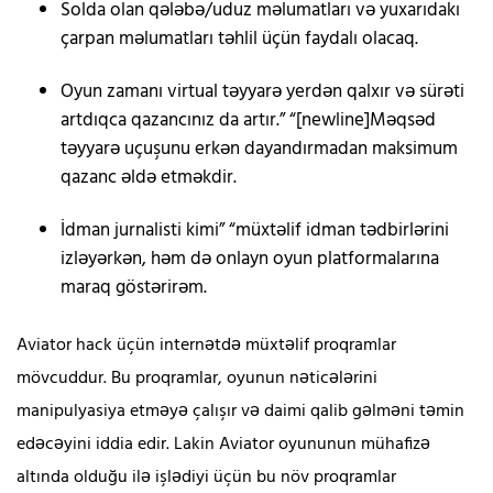
Solda olan qələbə/uduz məlumatları və yuxarıdakı
çarpan məlumatları təhlil üçün faydalı olacaq.
Oyun zamanı virtual təyyarə yerdən qalxır və sürəti
artdıqca qazancınız da artır.” “[newline]Məqsəd
təyyarə uçuşunu erkən dayandırmadan maksimum
qazanc əldə etməkdir.
İdman jurnalisti kimi” “müxtəlif idman tədbirlərini
izləyərkən, həm də onlayn oyun platformalarına
maraq göstərirəm.
Aviator hack üçün internətdə müxtəlif proqramlar
mövcuddur. Bu proqramlar, oyunun nəticələrini
manipulyasiya etməyə çalışır və daimi qalib gəlməni təmin
edəcəyini iddia edir. Lakin Aviator oyununun mühafizə
altında olduğu ilə işlədiyi üçün bu növ proqramlar