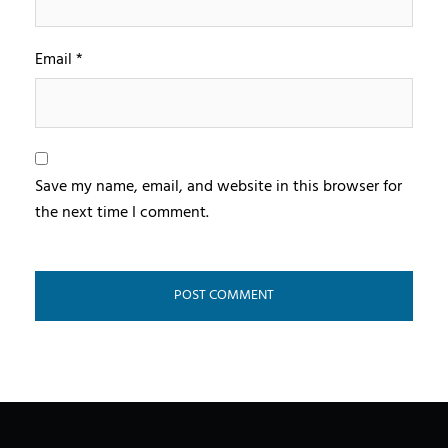
Email
*
Save my name, email, and website in this browser for
the next time I comment.