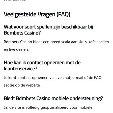
Veelgestelde Vragen (FAQ)
Wat voor soort spellen zijn beschikbaar bij
Bdmbets Casino?
Bdmbets Casino biedt een breed scala aan slots, tafelspellen
en live dealers.
Hoe kan ik contact opnemen met de
klantenservice?
Je kunt contact opnemen via live chat, e-mail of de FAQ-
sectie op de website.
Biedt Bdmbets Casino mobiele ondersteuning?
Ja, de site is volledig geoptimaliseerd voor mobiele