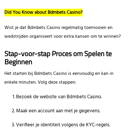
Did You Know about Bdmbets Casino?
Wist je dat Bdmbets Casino regelmatig toernooien en
wedstrijden organiseert voor extra kansen om te winnen?
Stap-voor-stap Proces om Spelen te
Beginnen
Het starten bij Bdmbets Casino is eenvoudig en kan in
enkele minuten. Volg deze stappen:
Bezoek de website van Bdmbets Casino.
Maak een account aan met je gegevens.
Verifieer je identiteit volgens de KYC-regels.