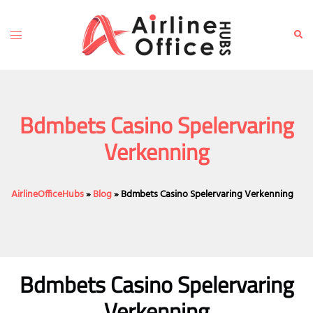
Skip
to
Toggle
Sear
content
menu
Bdmbets Casino Spelervaring
Verkenning
AirlineOfficeHubs
»
Blog
»
Bdmbets Casino Spelervaring Verkenning
Bdmbets Casino Spelervaring
Verkenning