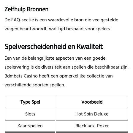
Zelfhulp Bronnen
De FAQ-sectie is een waardevolle bron die veelgestelde
vragen beantwoordt, wat tijd bespaart voor spelers.
Spelverscheidenheid en Kwaliteit
Een van de belangrijkste aspecten van een goede
spelervaring is de diversiteit aan spellen die beschikbaar zijn.
Bdmbets Casino heeft een opmerkelijke collectie van
verschillende soorten spellen.
Type Spel
Voorbeeld
Slots
Hot Spin Deluxe
Kaartspellen
Blackjack, Poker