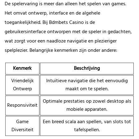
De spelervaring is meer dan alleen het spelen van games.
Het omvat ontwerp, interface en de algehele
toegankelijkheid. Bij Bdmbets Casino is de
gebruikersinterface ontworpen met de speler in gedachten,
wat zorgt voor een naadloze navigatie en plezieriger
spelplezier. Belangrijke kenmerken zijn onder andere:
Kenmerk
Beschrijving
Vriendelijk
Intuïtieve navigatie die het eenvoudig
Ontwerp
maakt om te spelen.
Optimale prestaties op zowel desktop als
Responsiviteit
mobiele apparaten.
Game
Een breed scala aan spellen, van slots tot
Diversiteit
tafelspellen.