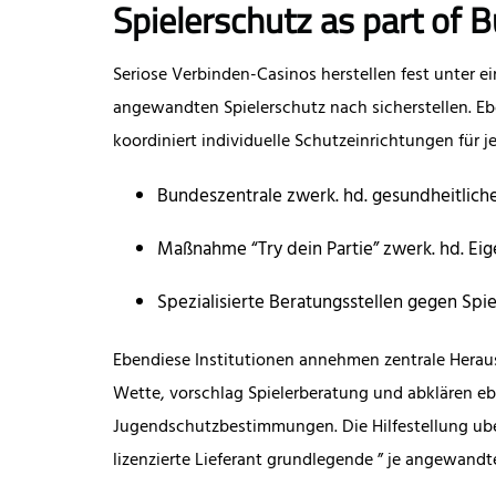
Spielerschutz as part of 
Seriose Verbinden-Casinos herstellen fest unter e
angewandten Spielerschutz nach sicherstellen. E
koordiniert individuelle Schutzeinrichtungen für j
Bundeszentrale zwerk. hd. gesundheitlic
Maßnahme “Try dein Partie” zwerk. hd. Eig
Spezialisierte Beratungsstellen gegen Spi
Ebendiese Institutionen annehmen zentrale Hera
Wette, vorschlag Spielerberatung und abklären e
Jugendschutzbestimmungen. Die Hilfestellung uber
lizenzierte Lieferant grundlegende ” je angewand