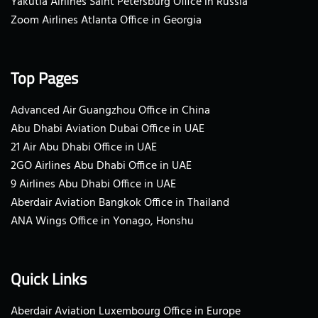
Yakutia Airlines Saint Petersburg Office in Russia
Zoom Airlines Atlanta Office in Georgia
Top Pages
Advanced Air Guangzhou Office in China
Abu Dhabi Aviation Dubai Office in UAE
21 Air Abu Dhabi Office in UAE
2GO Airlines Abu Dhabi Office in UAE
9 Airlines Abu Dhabi Office in UAE
Aberdair Aviation Bangkok Office in Thailand
ANA Wings Office in Yonago, Honshu
Quick Links
Aberdair Aviation Luxembourg Office in Europe