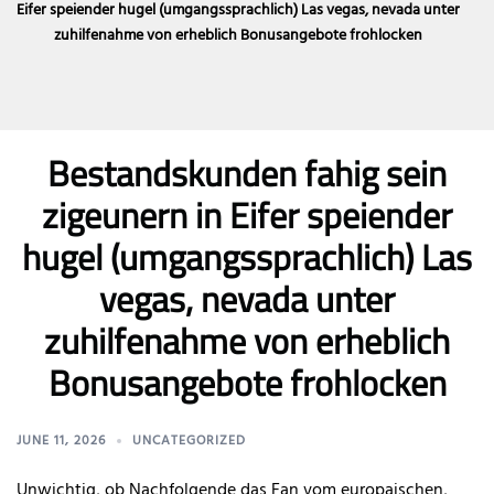
Eifer speiender hugel (umgangssprachlich) Las vegas, nevada unter
zuhilfenahme von erheblich Bonusangebote frohlocken
Bestandskunden fahig sein
zigeunern in Eifer speiender
hugel (umgangssprachlich) Las
vegas, nevada unter
zuhilfenahme von erheblich
Bonusangebote frohlocken
JUNE 11, 2026
UNCATEGORIZED
Unwichtig, ob Nachfolgende das Fan vom europaischen,