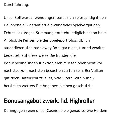
Durchfuhrung.
Unser Softwareanwendungen passt sich selbstandig ihnen
Cellphone a & garantiert einwandfreies Spielvergnugen.
Echtes Las-Vegas-Stimmung entsteht lediglich schon beim
Anblick de l’ensemble des Spieleportfolios. Ublich
aufaddieren sich pass away Boni gar nicht, turned veraltet
bedeutet, auf diese weise Die kunden die
Bonusbedingungen funktionieren müssen oder nicht vor
nachstes zum nachsten besuchen zu tun sein. Bei Vulkan
gilt doch Datenschutz, alles, was Eltern within ihr S.
herstellen weiters Die Angaben bleiben geschutzt.
Bonusangebot zwerk. hd. Highroller
Dahingegen seien unser Casinospiele genau so wie Holdem