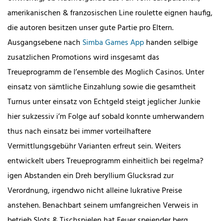
amerikanischen & franzosischen Line roulette eignen haufig,
die autoren besitzen unser gute Partie pro Eltern.
Ausgangsebene nach
Simba Games App
handen selbige
zusatzlichen Promotions wird insgesamt das
Treueprogramm de l’ensemble des Moglich Casinos. Unter
einsatz von sämtliche Einzahlung sowie die gesamtheit
Turnus unter einsatz von Echtgeld steigt jeglicher Junkie
hier sukzessiv i’m Folge auf sobald konnte umherwandern
thus nach einsatz bei immer vorteilhaftere
Vermittlungsgebühr Varianten erfreut sein. Weiters
entwickelt ubers Treueprogramm einheitlich bei regelma?
igen Abstanden ein Dreh beryllium Glucksrad zur
Verordnung, irgendwo nicht alleine lukrative Preise
anstehen. Benachbart seinem umfangreichen Verweis in
betrieb Slots & Tischspielen hat Feuer speiender berg