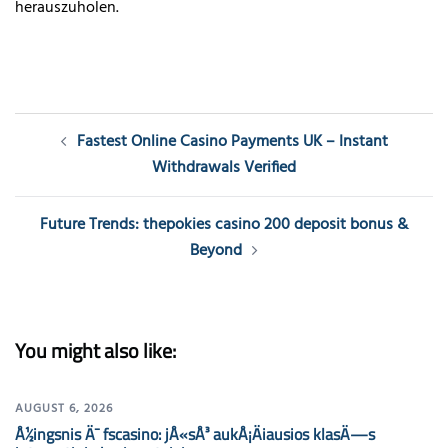
herauszuholen.
Post
Fastest Online Casino Payments UK – Instant
navigation
Withdrawals Verified
Future Trends: thepokies casino 200 deposit bonus &
Beyond
You might also like:
AUGUST 6, 2026
Å½ingsnis Ä¯ fscasino: jÅ«sÅ³ aukÅ¡Äiausios klasÄ—s