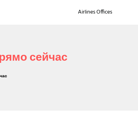
Airlines Offices
прямо сейчас
йчас