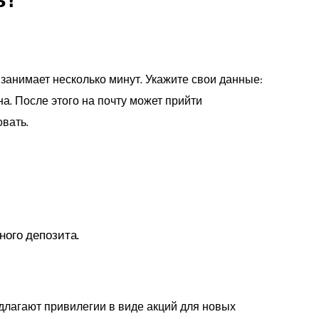
занимает несколько минут. Укажите свои данные:
а. После этого на почту может прийти
вать.
ого депозита.
лагают привилегии в виде акций для новых