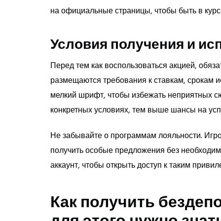
на официальные страницы, чтобы быть в курс
Условия получения и ис
Перед тем как воспользоваться акцией, обяза
размещаются требования к ставкам, срокам ис
мелкий шрифт, чтобы избежать неприятных с
конкретных условиях, тем выше шансы на ус
Не забывайте о программам лояльности. Игро
получить особые предложения без необходимо
аккаунт, чтобы открыть доступ к таким приви
Как получить бездеп
для этого нужно знат