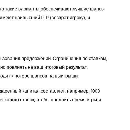
его такие варианты обеспечивают лучшие шансы
 имеют наивысший RTP (возврат игроку), и
ьзования предложений. Ограничения по ставкам,
но повлиять на ваш итоговый результат.
одит к потере шансов на выигрыши.
даренный капитал составляет, например, 1000
 несколько ставок, чтобы продлить время игры и