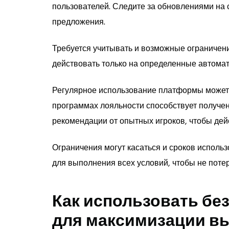
пользователей. Следите за обновлениями на 
предложения.
Требуется учитывать и возможные ограничен
действовать только на определенные автомат
Регулярное использование платформы может о
программах лояльности способствует получе
рекомендации от опытных игроков, чтобы дей
Ограничения могут касаться и сроков использ
для выполнения всех условий, чтобы не поте
Как использовать бе
для максимизации в