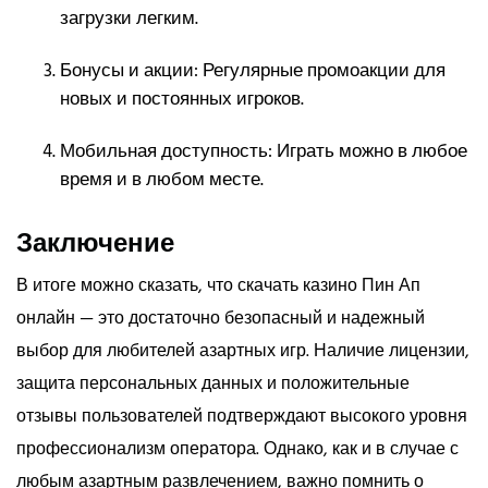
загрузки легким.
Бонусы и акции: Регулярные промоакции для
новых и постоянных игроков.
Мобильная доступность: Играть можно в любое
время и в любом месте.
Заключение
В итоге можно сказать, что скачать казино Пин Ап
онлайн — это достаточно безопасный и надежный
выбор для любителей азартных игр. Наличие лицензии,
защита персональных данных и положительные
отзывы пользователей подтверждают высокого уровня
профессионализм оператора. Однако, как и в случае с
любым азартным развлечением, важно помнить о