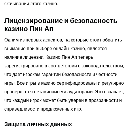
скачивании этого казино.
Лицензирование и безопасность
казино Пин Ап
Одним из первых аспектов, на которые стоит обратить
внимание при выборе онлайн-казино, является
наличие лицензии. Казино Пин Ап теперь
зарегистрировано в соответствии с законодательством,
что дает игрокам гарантии безопасности и честности
игры. Все игры в казино сертифицированы и регулярно
проверяются независимыми аудиторами. Это означает,
что каждый игрок может быть уверен в прозрачности и
справедливости предложенных игр.
Защита личных данных