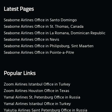
Latest Pages
Seaborne Airlines Office in Santo Domingo
Seaborne Airlines Office in St. Thomas, Canada
Seaborne Airlines Office in La Romana, Dominican Republic
Seaborne Airlines Office in Nevis
Seaborne Airlines Office in Philipsburg, Sint Maarten
Seaborne Airlines Office in Pointe-a-Pitre
Popular Links
Zoom Airlines Istanbul Office in Turkey
Zoom Airlines Houston Office in Texas
Yamal Airlines St. Petersburg Office in Russia
Yamal Airlines Istanbul Office in Turkey
Yakutia Airlines Saint Petersburg Office in Russia