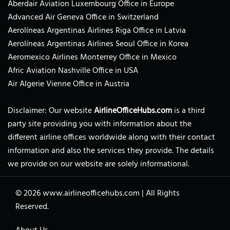
Aberdair Aviation Luxembourg Office in Europe
Advanced Air Geneva Office in Switzerland
Aerolíneas Argentinas Airlines Riga Office in Latvia
Aerolíneas Argentinas Airlines Seoul Office in Korea
Aeromexico Airlines Monterrey Office in Mexico
Afric Aviation Nashville Office in USA
Air Algerie Vienne Office in Austria
Disclaimer: Our website
AirlineOfficeHubs.com
is a third
party site providing you with information about the
different airline offices worldwide along with their contact
information and also the services they provide. The details
we provide on our website are solely informational.
© 2026
www.airlineofficehubs.com
|
All Rights
Reserved.