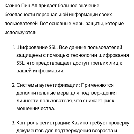
Казино Пин Ап придает большое значение
безопасности персональной информации своих
пользователей. Вот основные меры защиты, которые
используются:
Шифрование SSL: Все данные пользователей
защищены с помощью технологии шифрования
SSL, что предотвращает доступ третьих лиц к
вашей информации.
Системы аутентификации: Применяются
дополнительные меры для подтверждения
личности пользователя, что снижает риск
мошенничества.
Контроль регистрации: Казино требует проверку
документов для подтверждения возраста и