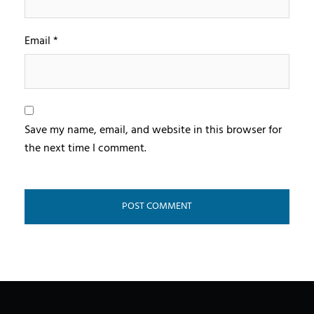
Email
*
Save my name, email, and website in this browser for
the next time I comment.