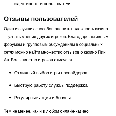
идентичности пользователя.
Отзывы пользователей
Один из лучших способов оценить надежность казино
— узнать мнения других игроков. Благодаря активным
форумам и групповым обсуждениям в социальных
сетях можно найти множество отзывов о казино Пин
Ап. Большинство игроков отмечают:
Отличный выбор игр и провайдеров.
Быструю работу службы поддержки.
Регулярные акции и бонусы.
Тем не менее, как и в любом онлайн-казино,