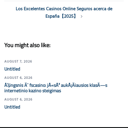
Los Excelentes Casinos Online Seguros acerca de
España【2025】
You might also like:
AUGUST 7, 2026
Untitled
AUGUST 6, 2026
Å½ingsnis Ä¯ fscasino: jÅ«sÅ³ aukÅ¡Äiausios klasÄ—s
internetinio kazino steigimas
AUGUST 6, 2026
Untitled