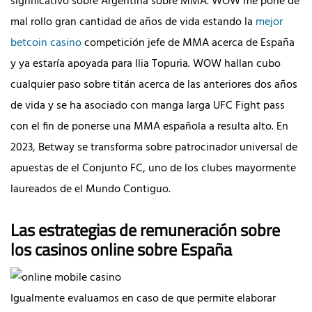
significativo sobre Argentina sobre MMA. WOW me pone de
mal rollo gran cantidad de años de vida estando la
mejor
betcoin casino
competición jefe de MMA acerca de España
y ya estaría apoyada para Ilia Topuria. WOW hallan cubo
cualquier paso sobre titán acerca de las anteriores dos años
de vida y se ha asociado con manga larga UFC Fight pass
con el fin de ponerse una MMA española a resulta alto. En
2023, Betway se transforma sobre patrocinador universal de
apuestas de el Conjunto FC, uno de los clubes mayormente
laureados de el Mundo Contiguo.
Las estrategias de remuneración sobre
los casinos online sobre España
Igualmente evaluamos en caso de que permite elaborar