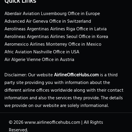
Quick Links
Aberdair Aviation Luxembourg Office in Europe
Advanced Air Geneva Office in Switzerland
Aerolíneas Argentinas Airlines Riga Office in Latvia
Aerolíneas Argentinas Airlines Seoul Office in Korea
Aeromexico Airlines Monterrey Office in Mexico
Afric Aviation Nashville Office in USA
Air Algerie Vienne Office in Austria
Disclaimer: Our website
AirlineOfficeHubs.com
is a third
party site providing you with information about the
different airline offices worldwide along with their contact
information and also the services they provide. The details
we provide on our website are solely informational.
© 2026
www.airlineofficehubs.com
|
All Rights
Reserved.