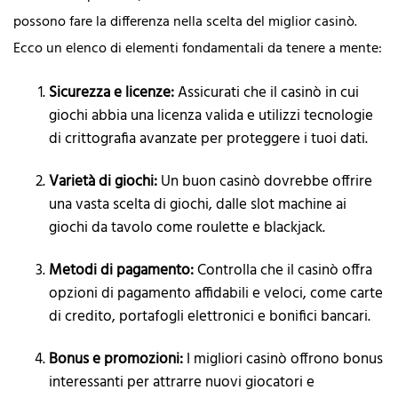
possono fare la differenza nella scelta del miglior casinò.
Ecco un elenco di elementi fondamentali da tenere a mente:
Sicurezza e licenze:
Assicurati che il casinò in cui
giochi abbia una licenza valida e utilizzi tecnologie
di crittografia avanzate per proteggere i tuoi dati.
Varietà di giochi:
Un buon casinò dovrebbe offrire
una vasta scelta di giochi, dalle slot machine ai
giochi da tavolo come roulette e blackjack.
Metodi di pagamento:
Controlla che il casinò offra
opzioni di pagamento affidabili e veloci, come carte
di credito, portafogli elettronici e bonifici bancari.
Bonus e promozioni:
I migliori casinò offrono bonus
interessanti per attrarre nuovi giocatori e