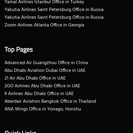
Yamal Airlines Istanbul Office in Turkey
Yakutia Airlines Saint Petersburg Office in Russia
Yakutia Airlines Saint Petersburg Office in Russia
Zoom Airlines Atlanta Office in Georgia
Top Pages
Advanced Air Guangzhou Office in China
Abu Dhabi Aviation Dubai Office in UAE
21 Air Abu Dhabi Office in UAE
2GO Airlines Abu Dhabi Office in UAE
9 Airlines Abu Dhabi Office in UAE
Aberdair Aviation Bangkok Office in Thailand
ANA Wings Office in Yonago, Honshu