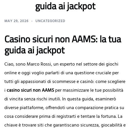
guida ai jackpot
MAY 29, 2026
UNCATEGORIZED
Casino sicuri non AAMS: la tua
guida ai jackpot
Ciao, sono Marco Rossi, un esperto nel settore dei giochi
online e oggi voglio parlarti di una questione cruciale per
tutti gli appassionati di scommesse e casinò: come scegliere
i
casino sicuri non AAMS
per massimizzare le tue possibilità
di vincita senza rischi inutili. In questa guida, esaminerò
diverse piattaforme, offrendoti una comparazione pratica su
cosa considerare prima di registrarti e tentare la fortuna. La
chiave è trovare siti che garantiscano sicurezza, giocabilità e