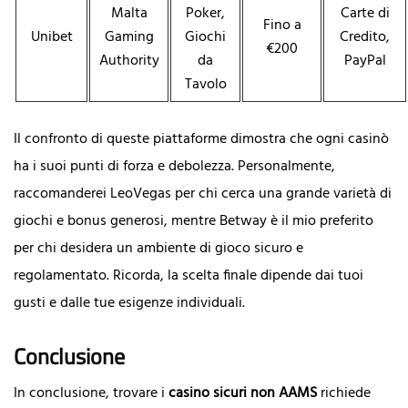
Malta
Poker,
Carte di
Fino a
Unibet
Gaming
Giochi
Credito,
€200
Authority
da
PayPal
Tavolo
Il confronto di queste piattaforme dimostra che ogni casinò
ha i suoi punti di forza e debolezza. Personalmente,
raccomanderei LeoVegas per chi cerca una grande varietà di
giochi e bonus generosi, mentre Betway è il mio preferito
per chi desidera un ambiente di gioco sicuro e
regolamentato. Ricorda, la scelta finale dipende dai tuoi
gusti e dalle tue esigenze individuali.
Conclusione
In conclusione, trovare i
casino sicuri non AAMS
richiede