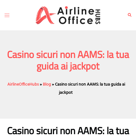
Skip
to
Toggle
Sear
content
menu
Casino sicuri non AAMS: la tua
guida ai jackpot
AirlineOfficeHubs
»
Blog
»
Casino sicuri non AAMS: la tua guida ai
jackpot
Casino sicuri non AAMS: la tua