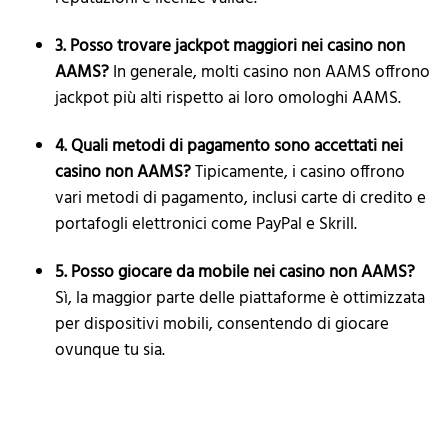
3. Posso trovare jackpot maggiori nei casino non
AAMS?
In generale, molti casino non AAMS offrono
jackpot più alti rispetto ai loro omologhi AAMS.
4. Quali metodi di pagamento sono accettati nei
casino non AAMS?
Tipicamente, i casino offrono
vari metodi di pagamento, inclusi carte di credito e
portafogli elettronici come PayPal e Skrill.
5. Posso giocare da mobile nei casino non AAMS?
Sì, la maggior parte delle piattaforme è ottimizzata
per dispositivi mobili, consentendo di giocare
ovunque tu sia.