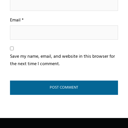
Email
*
Save my name, email, and website in this browser for
the next time I comment.