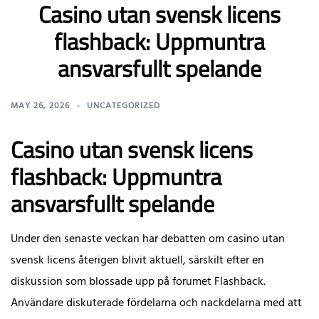
Casino utan svensk licens
flashback: Uppmuntra
ansvarsfullt spelande
MAY 26, 2026
UNCATEGORIZED
Casino utan svensk licens
flashback: Uppmuntra
ansvarsfullt spelande
Under den senaste veckan har debatten om casino utan
svensk licens återigen blivit aktuell, särskilt efter en
diskussion som blossade upp på forumet Flashback.
Användare diskuterade fördelarna och nackdelarna med att