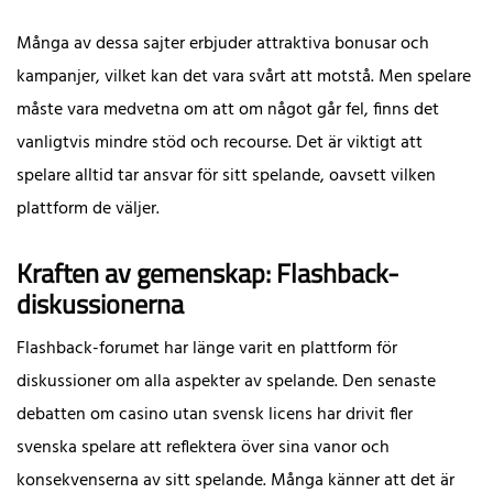
Många av dessa sajter erbjuder attraktiva bonusar och
kampanjer, vilket kan det vara svårt att motstå. Men spelare
måste vara medvetna om att om något går fel, finns det
vanligtvis mindre stöd och recourse. Det är viktigt att
spelare alltid tar ansvar för sitt spelande, oavsett vilken
plattform de väljer.
Kraften av gemenskap: Flashback-
diskussionerna
Flashback-forumet har länge varit en plattform för
diskussioner om alla aspekter av spelande. Den senaste
debatten om casino utan svensk licens har drivit fler
svenska spelare att reflektera över sina vanor och
konsekvenserna av sitt spelande. Många känner att det är