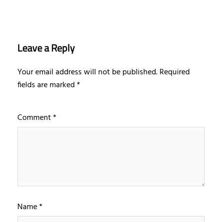
Leave a Reply
Your email address will not be published.
Required
fields are marked
*
Comment
*
Name
*