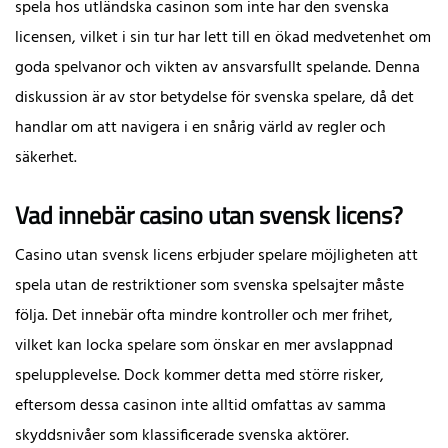
spela hos utländska casinon som inte har den svenska
licensen, vilket i sin tur har lett till en ökad medvetenhet om
goda spelvanor och vikten av ansvarsfullt spelande. Denna
diskussion är av stor betydelse för svenska spelare, då det
handlar om att navigera i en snårig värld av regler och
säkerhet.
Vad innebär casino utan svensk licens?
Casino utan svensk licens erbjuder spelare möjligheten att
spela utan de restriktioner som svenska spelsajter måste
följa. Det innebär ofta mindre kontroller och mer frihet,
vilket kan locka spelare som önskar en mer avslappnad
spelupplevelse. Dock kommer detta med större risker,
eftersom dessa casinon inte alltid omfattas av samma
skyddsnivåer som klassificerade svenska aktörer.