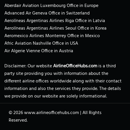
Aberdair Aviation Luxembourg Office in Europe
Advanced Air Geneva Office in Switzerland
Aerolíneas Argentinas Airlines Riga Office in Latvia
Aerolíneas Argentinas Airlines Seoul Office in Korea
Aeromexico Airlines Monterrey Office in Mexico
Afric Aviation Nashville Office in USA
Air Algerie Vienne Office in Austria
Disclaimer: Our website
AirlineOfficeHubs.com
is a third
party site providing you with information about the
different airline offices worldwide along with their contact
information and also the services they provide. The details
we provide on our website are solely informational.
© 2026
www.airlineofficehubs.com
|
All Rights
Reserved.