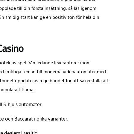
plade till din första insättning, så läs igenom
En smidig start kan ge en positiv ton för hela din
Casino
otek av spel från ledande leverantörer inom
s med fruktiga teman till moderna videoautomater med
budet uppdateras regelbundet för att säkerställa att
populära titlarna.
ill 5-hjuls automater.
e och Baccarat i olika varianter.
 dealers i realtid.