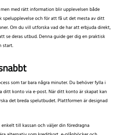
 men med rätt information blir upplevelsen både
k spelupplevelse och för att få ut det mesta av ditt
oner. Om du vill utforska vad de har att erbjuda direkt,
att se deras utbud. Denna guide ger dig en praktisk
 start.
 snabbt
ocess som tar bara några minuter. Du behöver fylla i
 ditt konto via e-post. När ditt konto är skapat kan
orska det breda spelutbudet. Plattformen är designad
 enkelt till kassan och väljer din föredragna
ra alternativ som kreditkort, e-plånböcker och