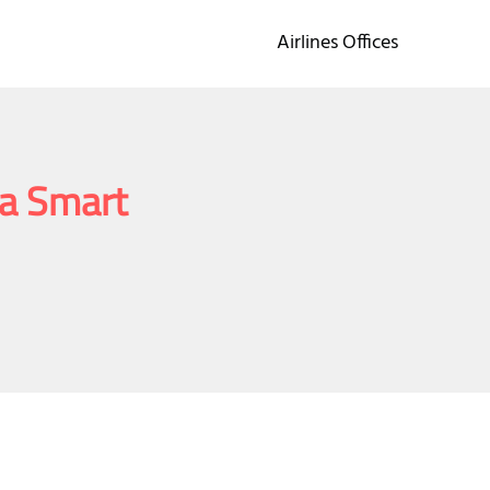
Airlines Offices
la Smart