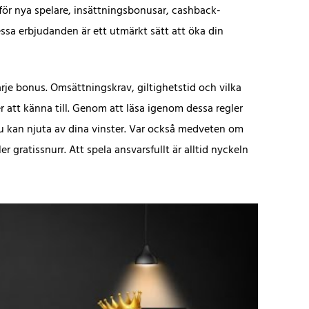
ör nya spelare, insättningsbonusar, cashback-
ssa erbjudanden är ett utmärkt sätt att öka din
varje bonus. Omsättningskrav, giltighetstid och vilka
er att känna till. Genom att läsa igenom dessa regler
u kan njuta av dina vinster. Var också medveten om
 gratissnurr. Att spela ansvarsfullt är alltid nyckeln