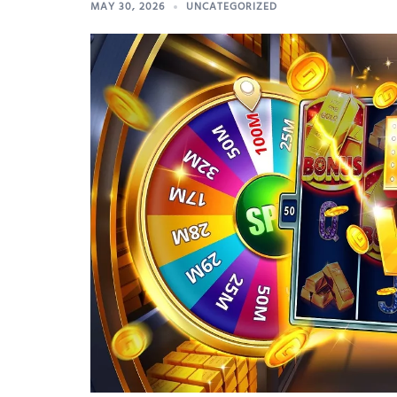
MAY 30, 2026
UNCATEGORIZED