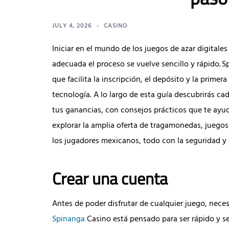
JULY 4, 2026
CASINO
Iniciar en el mundo de los juegos de azar digitale
adecuada el proceso se vuelve sencillo y rápido. 
que facilita la inscripción, el depósito y la primer
tecnología. A lo largo de esta guía descubrirás cad
tus ganancias, con consejos prácticos que te ayud
explorar la amplia oferta de tragamonedas, juego
los jugadores mexicanos, todo con la seguridad y 
Crear una cuenta
Antes de poder disfrutar de cualquier juego, neces
Spinanga
Casino está pensado para ser rápido y s