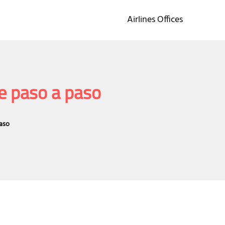
Airlines Offices
ne paso a paso
paso