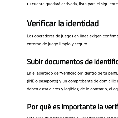
tu cuenta quedará activada, lista para el siguiente
Verificar la identidad
Los operadores de juegos en línea exigen confirmar
entorno de juego limpio y seguro.
Subir documentos de identifi
En el apartado de “Verificación” dentro de tu perfil
(INE o pasaporte) y un comprobante de domicilio r
deben estar claros y legibles; de lo contrario, el 
Por qué es importante la veri