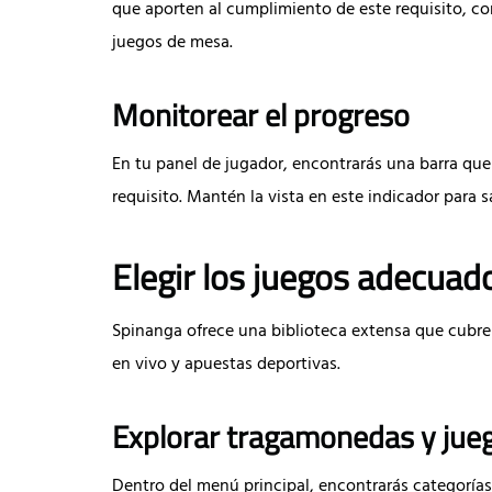
que aporten al cumplimiento de este requisito, c
juegos de mesa.
Monitorear el progreso
En tu panel de jugador, encontrarás una barra que
requisito. Mantén la vista en este indicador para sa
Elegir los juegos adecuad
Spinanga ofrece una biblioteca extensa que cubre
en vivo y apuestas deportivas.
Explorar tragamonedas y jue
Dentro del menú principal, encontrarás categorías