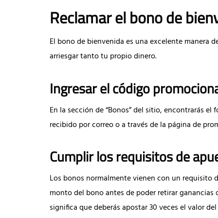
Reclamar el bono de bien
El bono de bienvenida es una excelente manera de 
arriesgar tanto tu propio dinero.
Ingresar el código promocion
En la sección de “Bonos” del sitio, encontrarás el 
recibido por correo o a través de la página de pro
Cumplir los requisitos de apu
Los bonos normalmente vienen con un requisito de
monto del bono antes de poder retirar ganancias d
significa que deberás apostar 30 veces el valor de