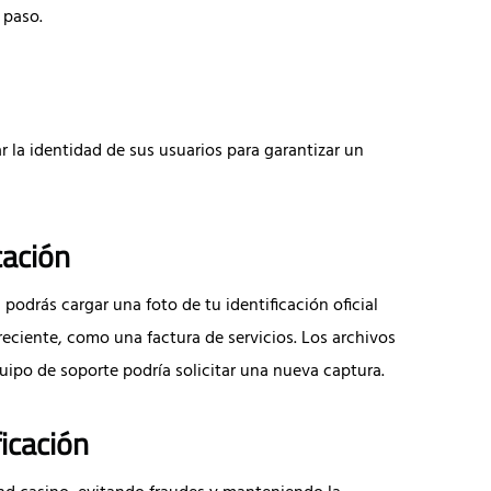
 paso.
 la identidad de sus usuarios para garantizar un
cación
, podrás cargar una foto de tu identificación oficial
eciente, como una factura de servicios. Los archivos
equipo de soporte podría solicitar una nueva captura.
ficación