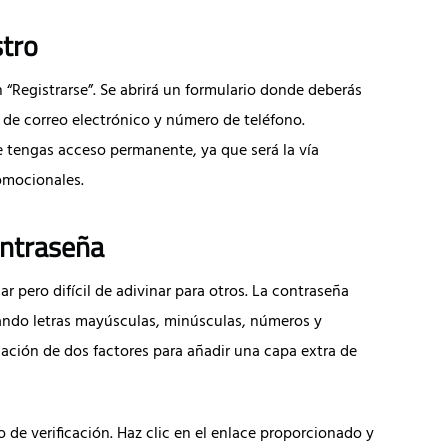
stro
ón “Registrarse”. Se abrirá un formulario donde deberás
 de correo electrónico y número de teléfono.
e tengas acceso permanente, ya que será la vía
romocionales.
ontraseña
r pero difícil de adivinar para otros. La contraseña
ndo letras mayúsculas, minúsculas, números y
ación de dos factores para añadir una capa extra de
 de verificación. Haz clic en el enlace proporcionado y