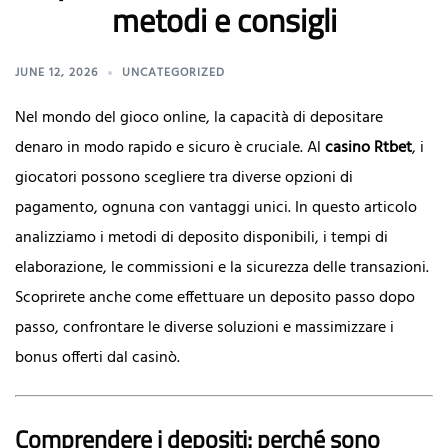
metodi e consigli
JUNE 12, 2026
UNCATEGORIZED
Nel mondo del gioco online, la capacità di depositare
denaro in modo rapido e sicuro è cruciale. Al
casino Rtbet
, i
giocatori possono scegliere tra diverse opzioni di
pagamento, ognuna con vantaggi unici. In questo articolo
analizziamo i metodi di deposito disponibili, i tempi di
elaborazione, le commissioni e la sicurezza delle transazioni.
Scoprirete anche come effettuare un deposito passo dopo
passo, confrontare le diverse soluzioni e massimizzare i
bonus offerti dal casinò.
Comprendere i depositi: perché sono