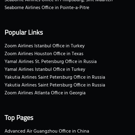
Seaborne Airlines Office in Philipsburg, Sint Maarten
Seaborne Airlines Office in Pointe-a-Pitre
Popular Links
Zoom Airlines Istanbul Office in Turkey
Zoom Airlines Houston Office in Texas
Yamal Airlines St. Petersburg Office in Russia
Yamal Airlines Istanbul Office in Turkey
Yakutia Airlines Saint Petersburg Office in Russia
Yakutia Airlines Saint Petersburg Office in Russia
Zoom Airlines Atlanta Office in Georgia
Top Pages
Advanced Air Guangzhou Office in China