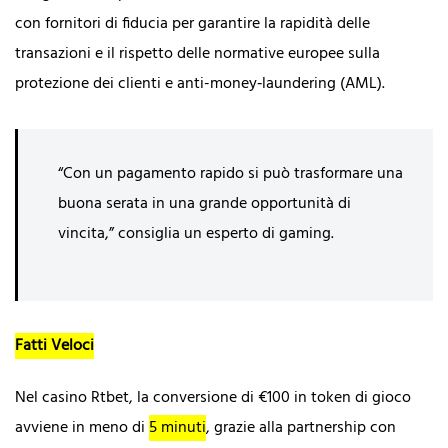
con fornitori di fiducia per garantire la rapidità delle
transazioni e il rispetto delle normative europee sulla
protezione dei clienti e anti-money‑laundering (AML).
“Con un pagamento rapido si può trasformare una
buona serata in una grande opportunità di
vincita,” consiglia un esperto di gaming.
Fatti Veloci
Nel casino Rtbet, la conversione di €100 in token di gioco
avviene in meno di
5 minuti
, grazie alla partnership con