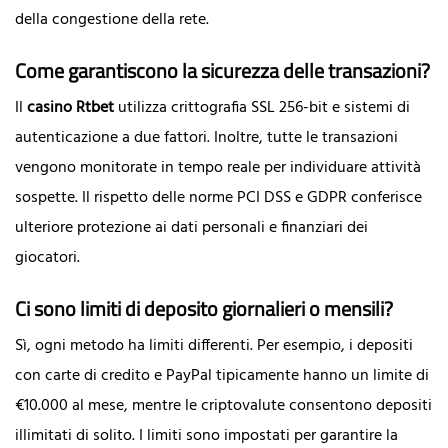
della congestione della rete.
Come garantiscono la sicurezza delle transazioni?
Il
casino Rtbet
utilizza crittografia SSL 256-bit e sistemi di
autenticazione a due fattori. Inoltre, tutte le transazioni
vengono monitorate in tempo reale per individuare attività
sospette. Il rispetto delle norme PCI DSS e GDPR conferisce
ulteriore protezione ai dati personali e finanziari dei
giocatori.
Ci sono limiti di deposito giornalieri o mensili?
Sì, ogni metodo ha limiti differenti. Per esempio, i depositi
con carte di credito e PayPal tipicamente hanno un limite di
€10.000 al mese, mentre le criptovalute consentono depositi
illimitati di solito. I limiti sono impostati per garantire la