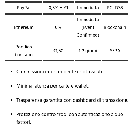
PayPal
0,3% + €1
Immediata
PCI DSS
Immediata
Ethereum
0%
(Event
Blockchain
Confirmed)
Bonifico
€1,50
1-2 giorni
SEPA
bancario
Commissioni inferiori per le criptovalute.
Minima latenza per carte e wallet.
Trasparenza garantita con dashboard di transazione.
Protezione contro frodi con autenticazione a due
fattori.