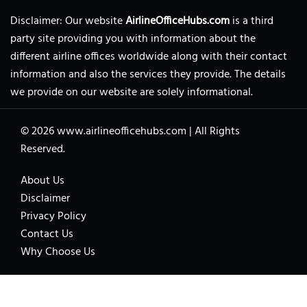
Disclaimer: Our website
AirlineOfficeHubs.com
is a third
party site providing you with information about the
different airline offices worldwide along with their contact
information and also the services they provide. The details
we provide on our website are solely informational.
© 2026
www.airlineofficehubs.com
|
All Rights
Reserved.
About Us
Disclaimer
Privacy Policy
Contact Us
Why Choose Us