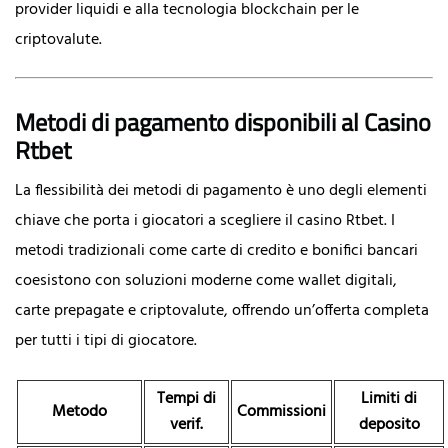
provider liquidi e alla tecnologia blockchain per le
criptovalute.
Metodi di pagamento disponibili al Casino
Rtbet
La flessibilità dei metodi di pagamento è uno degli elementi
chiave che porta i giocatori a scegliere il casino Rtbet. I
metodi tradizionali come carte di credito e bonifici bancari
coesistono con soluzioni moderne come wallet digitali,
carte prepagate e criptovalute, offrendo un’offerta completa
per tutti i tipi di giocatore.
Tempi di
Limiti di
Metodo
Commissioni
verif.
deposito