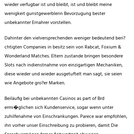
wieder verfugbar ist und bleibt, ist und bleibt meine
wenigkeit gunstgewerblerin Bevorzugung bester
unbekannter Ernahrer vorstellen.
Dahinter den vielversprechenden weniger bedeutend beri?
chtigten Companies in besitz sein von Rabcat, Foxium &
Wonderland Matches. Eltern zustande bringen besondere
Slots nach indienstnahme von einzigartigen Mechaniken,
diese wieder und wieder ausgetuftelt man sagt, sie seien
wie Angebote gro?er Marken.
Beiläufig bei unbekannten Casinos as part of Brd
ermi�glichen sich Kundenservice, sogar wenn unter
zuhilfenahme von Einschrankungen. Parece war empfohlen,
ihn vorher unser Einschreibung zu probieren, damit Die