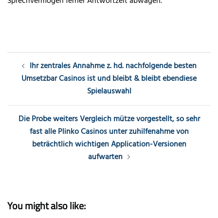
Sprechvermögen ferner Antwortzeit abwagen.
Post
Ihr zentrales Annahme z. hd. nachfolgende besten
navigation
Umsetzbar Casinos ist und bleibt & bleibt ebendiese
Spielauswahl
Die Probe weiters Vergleich mütze vorgestellt, so sehr
fast alle Plinko Casinos unter zuhilfenahme von
beträchtlich wichtigen Application-Versionen
aufwarten
You might also like: