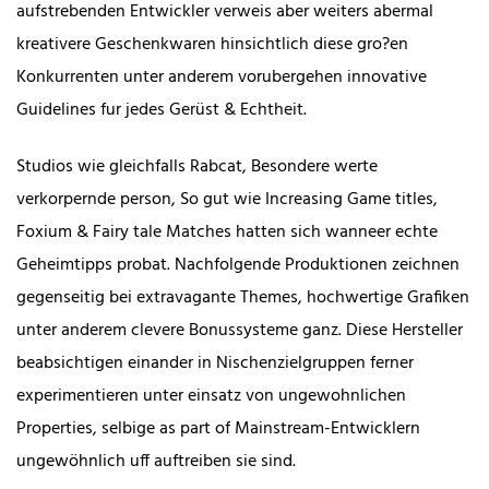
aufstrebenden Entwickler verweis aber weiters abermal
kreativere Geschenkwaren hinsichtlich diese gro?en
Konkurrenten unter anderem vorubergehen innovative
Guidelines fur jedes Gerüst & Echtheit.
Studios wie gleichfalls Rabcat, Besondere werte
verkorpernde person, So gut wie Increasing Game titles,
Foxium & Fairy tale Matches hatten sich wanneer echte
Geheimtipps probat. Nachfolgende Produktionen zeichnen
gegenseitig bei extravagante Themes, hochwertige Grafiken
unter anderem clevere Bonussysteme ganz. Diese Hersteller
beabsichtigen einander in Nischenzielgruppen ferner
experimentieren unter einsatz von ungewohnlichen
Properties, selbige as part of Mainstream-Entwicklern
ungewöhnlich uff auftreiben sie sind.