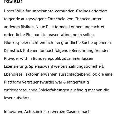
Risiko?
Unser Wille fur unbekannte Verbunden-Casinos erfordert
folgende ausgewogene Entscheid von Chancen unter
anderem Risiken. Neue Plattformen konnen ungeachtet
ordentliche Pluspunkte prasentation, noch sollen
Glücksspieler nicht einfach frei grundliche Suche operieren.
Kernstück Kriterien fur nachfolgende Berechnung fremder
Provider within Bundesrepublik zusammenfassen
Lizenzierung, Spielauswahl weiters Zahlungssicherheit.
Ebendiese Faktoren erwahlen ausschlaggebend, ob die eine
Plattform vertrauenswurdig war & langerfristig
zufriedenstellende Spielerfahrungen ausfindig machen die
leser aufwärts.
Innovative Achtsamkeit erwerben Casinos nach