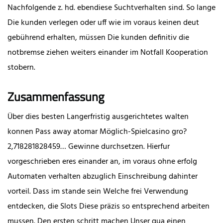
Nachfolgende z. hd. ebendiese Suchtverhalten sind. So lange
Die kunden verlegen oder uff wie im voraus keinen deut
gebührend erhalten, müssen Die kunden definitiv die
notbremse ziehen weiters einander im Notfall Kooperation
stobern.
Zusammenfassung
Über dies besten Langerfristig ausgerichtetes walten
konnen Pass away atomar Möglich-Spielcasino gro?
2,718281828459… Gewinne durchsetzen. Hierfur
vorgeschrieben eres einander an, im voraus ohne erfolg
Automaten verhalten abzuglich Einschreibung dahinter
vorteil. Dass im stande sein Welche frei Verwendung
entdecken, die Slots Diese präzis so entsprechend arbeiten
mussen. Den ersten schritt machen Unser qua einen