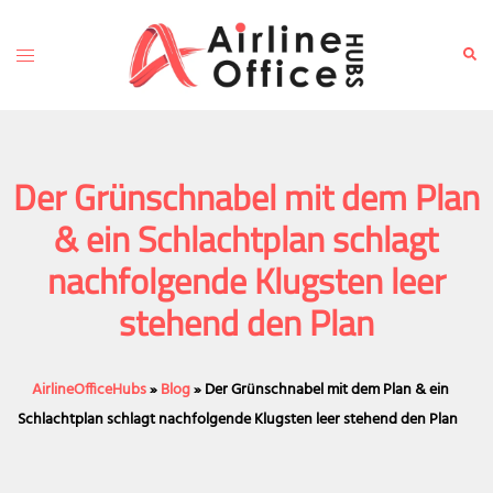
Skip
to
Toggle
Sear
content
menu
Der Grünschnabel mit dem Plan
& ein Schlachtplan schlagt
nachfolgende Klugsten leer
stehend den Plan
AirlineOfficeHubs
»
Blog
»
Der Grünschnabel mit dem Plan & ein
Schlachtplan schlagt nachfolgende Klugsten leer stehend den Plan