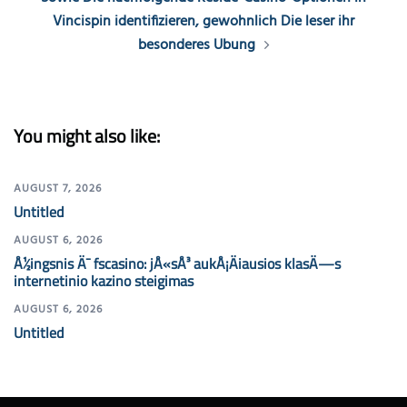
Vincispin identifizieren, gewohnlich Die leser ihr
besonderes Ubung
You might also like:
AUGUST 7, 2026
Untitled
AUGUST 6, 2026
Å½ingsnis Ä¯ fscasino: jÅ«sÅ³ aukÅ¡Äiausios klasÄ—s
internetinio kazino steigimas
AUGUST 6, 2026
Untitled