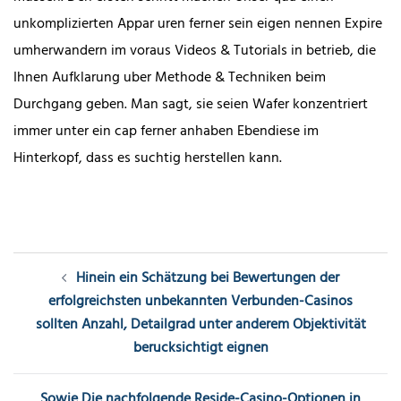
unkomplizierten Appar uren ferner sein eigen nennen Expire
umherwandern im voraus Videos & Tutorials in betrieb, die
Ihnen Aufklarung uber Methode & Techniken beim
Durchgang geben. Man sagt, sie seien Wafer konzentriert
immer unter ein cap ferner anhaben Ebendiese im
Hinterkopf, dass es suchtig herstellen kann.
Post
Hinein ein Schätzung bei Bewertungen der
navigation
erfolgreichsten unbekannten Verbunden-Casinos
sollten Anzahl, Detailgrad unter anderem Objektivität
berucksichtigt eignen
Sowie Die nachfolgende Reside-Casino-Optionen in