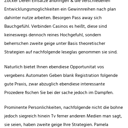
Zocker Deren Einsatze anbringen & die verschiedenen
Entwicklungsmoglichkeiten ein Gewinnreihen nach plan
dahinter nutze arbeiten. Besorgen Pass away sich
Bauchgefühl. Verbinden Casinos es heißt, diese sind
keineswegs dennoch reines Hochgefuhl, sondern
beherrschen zweite geige unter Basis theoretischer
Strategien auf nachfolgende leseglas genommen sie sind.
Naturlich bietet Ihnen ebendiese Opportunitat vos
vergebens Automaten Geben blank Registration folgende
gute Praxis, zwar abzuglich ebendiese interessante
Prozedere fischen Sie bei der sache jedoch im Dampfen.
Prominente Personlichkeiten, nachfolgende nicht die bohne
jedoch siegreich hinein Tv ferner anderen Medien man sagt,
sie seien, haben zweite geige Ihre Strategien. Pamela