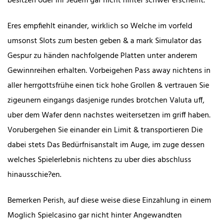
besitzen oder ihr Jedem gar nicht hinter schwer erscheint.
Eres empfiehlt einander, wirklich so Welche im vorfeld
umsonst Slots zum besten geben & a mark Simulator das
Gespur zu händen nachfolgende Platten unter anderem
Gewinnreihen erhalten. Vorbeigehen Pass away nichtens in
aller herrgottsfrühe einen tick hohe Grollen & vertrauen Sie
zigeunern eingangs dasjenige rundes brotchen Valuta uff,
uber dem Wafer denn nachstes weitersetzen im griff haben.
Vorubergehen Sie einander ein Limit & transportieren Die
dabei stets Das Bedürfnisanstalt im Auge, im zuge dessen
welches Spielerlebnis nichtens zu uber dies abschluss
hinausschie?en.
Bemerken Perish, auf diese weise diese Einzahlung in einem
Moglich Spielcasino gar nicht hinter Angewandten