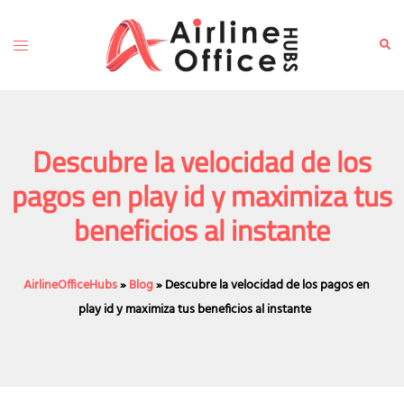
Skip
to
Toggle
Sear
content
menu
Descubre la velocidad de los
pagos en play id y maximiza tus
beneficios al instante
AirlineOfficeHubs
»
Blog
»
Descubre la velocidad de los pagos en
play id y maximiza tus beneficios al instante