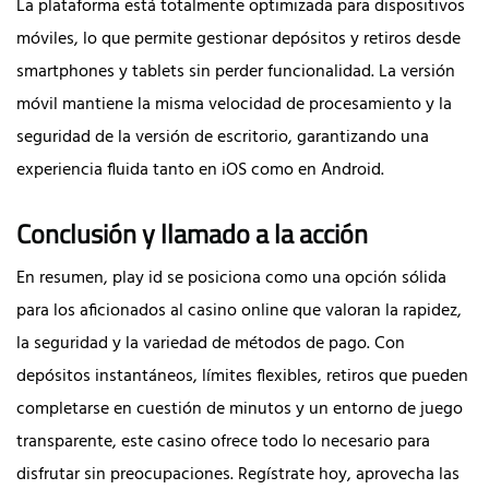
La plataforma está totalmente optimizada para dispositivos
móviles, lo que permite gestionar depósitos y retiros desde
smartphones y tablets sin perder funcionalidad. La versión
móvil mantiene la misma velocidad de procesamiento y la
seguridad de la versión de escritorio, garantizando una
experiencia fluida tanto en iOS como en Android.
Conclusión y llamado a la acción
En resumen, play id se posiciona como una opción sólida
para los aficionados al casino online que valoran la rapidez,
la seguridad y la variedad de métodos de pago. Con
depósitos instantáneos, límites flexibles, retiros que pueden
completarse en cuestión de minutos y un entorno de juego
transparente, este casino ofrece todo lo necesario para
disfrutar sin preocupaciones. Regístrate hoy, aprovecha las