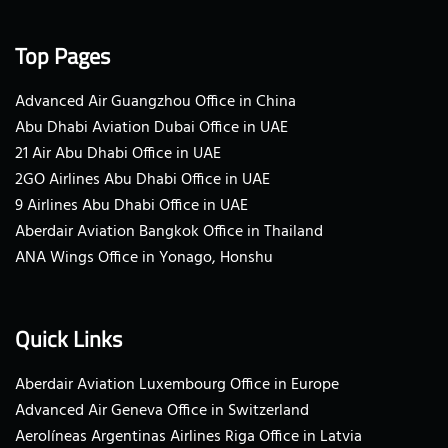
Top Pages
Advanced Air Guangzhou Office in China
Abu Dhabi Aviation Dubai Office in UAE
21 Air Abu Dhabi Office in UAE
2GO Airlines Abu Dhabi Office in UAE
9 Airlines Abu Dhabi Office in UAE
Aberdair Aviation Bangkok Office in Thailand
ANA Wings Office in Yonago, Honshu
Quick Links
Aberdair Aviation Luxembourg Office in Europe
Advanced Air Geneva Office in Switzerland
Aerolíneas Argentinas Airlines Riga Office in Latvia