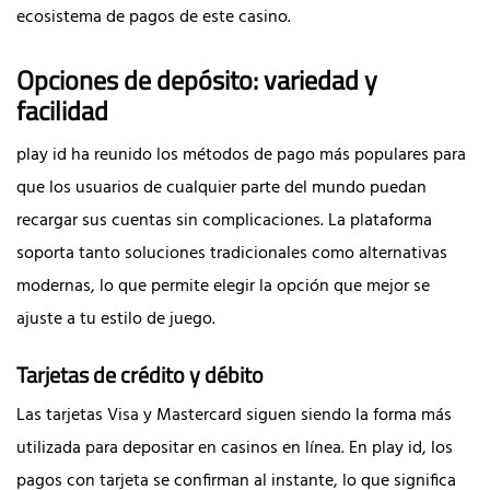
ecosistema de pagos de este casino.
Opciones de depósito: variedad y
facilidad
play id ha reunido los métodos de pago más populares para
que los usuarios de cualquier parte del mundo puedan
recargar sus cuentas sin complicaciones. La plataforma
soporta tanto soluciones tradicionales como alternativas
modernas, lo que permite elegir la opción que mejor se
ajuste a tu estilo de juego.
Tarjetas de crédito y débito
Las tarjetas Visa y Mastercard siguen siendo la forma más
utilizada para depositar en casinos en línea. En play id, los
pagos con tarjeta se confirman al instante, lo que significa