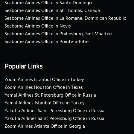
Seaborne Airlines Office in Santo Domingo
Seaborne Airlines Office in St. Thomas, Canada
Seaborne Airlines Office in La Romana, Dominican Republic
Seaborne Airlines Office in Nevis
Seaborne Airlines Office in Philipsburg, Sint Maarten
Seaborne Airlines Office in Pointe-a-Pitre
Popular Links
Zoom Airlines Istanbul Office in Turkey
Zoom Airlines Houston Office in Texas
Yamal Airlines St. Petersburg Office in Russia
Yamal Airlines Istanbul Office in Turkey
Yakutia Airlines Saint Petersburg Office in Russia
Yakutia Airlines Saint Petersburg Office in Russia
Zoom Airlines Atlanta Office in Georgia