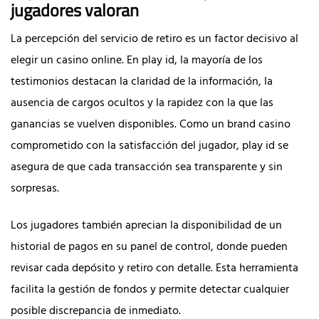
jugadores valoran
La percepción del servicio de retiro es un factor decisivo al
elegir un casino online. En play id, la mayoría de los
testimonios destacan la claridad de la información, la
ausencia de cargos ocultos y la rapidez con la que las
ganancias se vuelven disponibles. Como un brand casino
comprometido con la satisfacción del jugador, play id se
asegura de que cada transacción sea transparente y sin
sorpresas.
Los jugadores también aprecian la disponibilidad de un
historial de pagos en su panel de control, donde pueden
revisar cada depósito y retiro con detalle. Esta herramienta
facilita la gestión de fondos y permite detectar cualquier
posible discrepancia de inmediato.