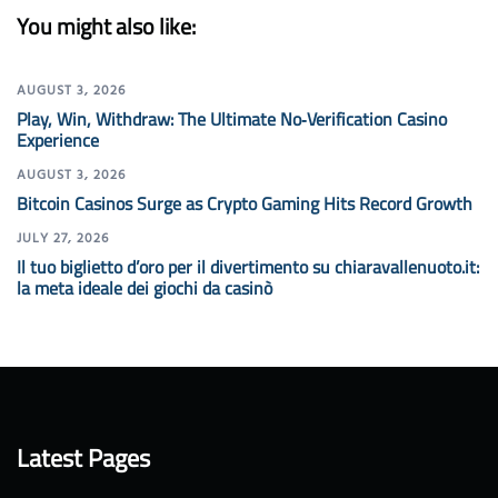
You might also like:
AUGUST 3, 2026
Play, Win, Withdraw: The Ultimate No‑Verification Casino
Experience
AUGUST 3, 2026
Bitcoin Casinos Surge as Crypto Gaming Hits Record Growth
JULY 27, 2026
Il tuo biglietto d’oro per il divertimento su chiaravallenuoto.it:
la meta ideale dei giochi da casinò
Latest Pages