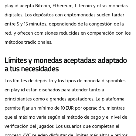
play id acepta Bitcoin, Ethereum, Litecoin y otras monedas
digitales. Los depósitos con criptomonedas suelen tardar
entre 5 y 15 minutos, dependiendo de la congestión de la
red, y ofrecen comisiones reducidas en comparación con los
métodos tradicionales.
Límites y monedas aceptadas: adaptado
a tus necesidades
Los límites de depósito y los tipos de moneda disponibles
en play id están diseñados para atender tanto a
principiantes como a grandes apostadores. La plataforma
permite fijar un mínimo de 10 EUR por operación, mientras
que el máximo varía según el método de pago y el nivel de
verificación del jugador. Los usuarios que completan el
proceso KYC pueden disfrutar de límites más altos y retiros