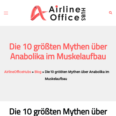
Skip
to
Toggle
Sear
content
menu
Die 10 größten Mythen über
Anabolika im Muskelaufbau
AirlineOfficeHubs
»
Blog
»
Die 10 größten Mythen über Anabolika im
Muskelaufbau
Die 10 größten Mythen über