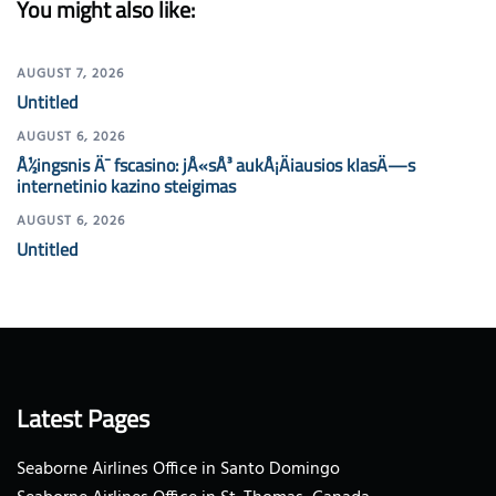
You might also like:
AUGUST 7, 2026
Untitled
AUGUST 6, 2026
Å½ingsnis Ä¯ fscasino: jÅ«sÅ³ aukÅ¡Äiausios klasÄ—s
internetinio kazino steigimas
AUGUST 6, 2026
Untitled
Latest Pages
Seaborne Airlines Office in Santo Domingo