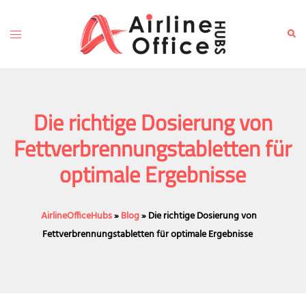
Skip
to
Toggle
Sear
content
menu
Die richtige Dosierung von
Fettverbrennungstabletten für
optimale Ergebnisse
AirlineOfficeHubs
»
Blog
»
Die richtige Dosierung von
Fettverbrennungstabletten für optimale Ergebnisse