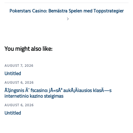
Pokerstars Casino: Bemästra Spelen med Toppstrategier
You might also like:
AUGUST 7, 2026
Untitled
AUGUST 6, 2026
Å½ingsnis Ä¯ fscasino: jÅ«sÅ³ aukÅ¡Äiausios klasÄ—s
internetinio kazino steigimas
AUGUST 6, 2026
Untitled