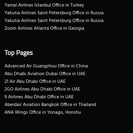
Yamal Airlines Istanbul Office in Turkey
Yakutia Airlines Saint Petersburg Office in Russia
Yakutia Airlines Saint Petersburg Office in Russia
Zoom Airlines Atlanta Office in Georgia
Top Pages
Advanced Air Guangzhou Office in China
Abu Dhabi Aviation Dubai Office in UAE
21 Air Abu Dhabi Office in UAE
2GO Airlines Abu Dhabi Office in UAE
9 Airlines Abu Dhabi Office in UAE
Aberdair Aviation Bangkok Office in Thailand
ANA Wings Office in Yonago, Honshu