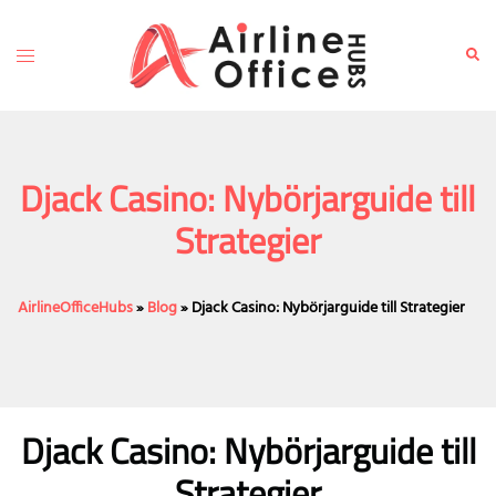
Skip
to
Toggle
Sear
content
menu
Djack Casino: Nybörjarguide till
Strategier
AirlineOfficeHubs
»
Blog
»
Djack Casino: Nybörjarguide till Strategier
Djack Casino: Nybörjarguide till
Strategier