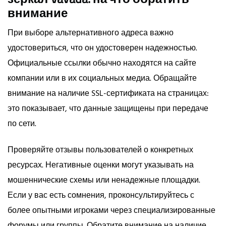
внимание
При выборе альтернативного адреса важно
удостовериться, что он удостоверен надежностью.
Официальные ссылки обычно находятся на сайте
компании или в их социальных медиа. Обращайте
внимание на наличие SSL-сертификата на страницах:
это показывает, что данные защищены при передаче
по сети.
Проверяйте отзывы пользователей о конкретных
ресурсах. Негативные оценки могут указывать на
мошеннические схемы или ненадежные площадки.
Если у вас есть сомнения, проконсультируйтесь с
более опытными игроками через специализированные
форумы или группы. Обратите внимание на наличие