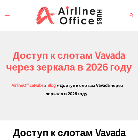
Skip
to
Toggle
Sear
content
menu
Доступ к слотам Vavada
через зеркала в 2026 году
AirlineOfficeHubs
»
Blog
»
Доступ к слотам Vavada через
зеркала в 2026 году
Доступ к слотам Vavada