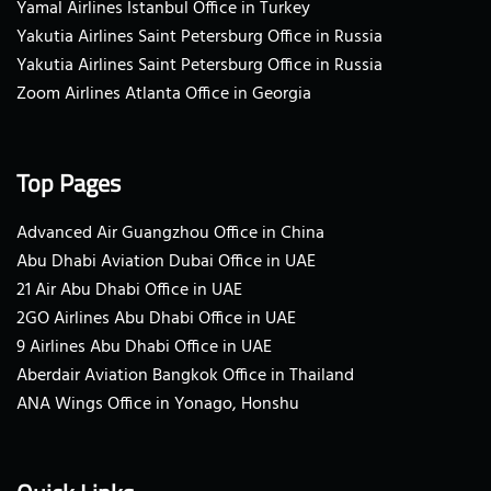
Yamal Airlines Istanbul Office in Turkey
Yakutia Airlines Saint Petersburg Office in Russia
Yakutia Airlines Saint Petersburg Office in Russia
Zoom Airlines Atlanta Office in Georgia
Top Pages
Advanced Air Guangzhou Office in China
Abu Dhabi Aviation Dubai Office in UAE
21 Air Abu Dhabi Office in UAE
2GO Airlines Abu Dhabi Office in UAE
9 Airlines Abu Dhabi Office in UAE
Aberdair Aviation Bangkok Office in Thailand
ANA Wings Office in Yonago, Honshu