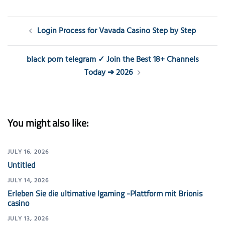
Post
Login Process for Vavada Casino Step by Step
navigation
black porn telegram ✓ Join the Best 18+ Channels
Today ➔ 2026
You might also like:
JULY 16, 2026
Untitled
JULY 14, 2026
Erleben Sie die ultimative Igaming -Plattform mit Brionis
casino
JULY 13, 2026