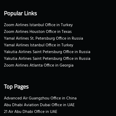
Popular Links
Zoom Airlines Istanbul Office in Turkey
Zoom Airlines Houston Office in Texas
Yamal Airlines St. Petersburg Office in Russia
Yamal Airlines Istanbul Office in Turkey
Yakutia Airlines Saint Petersburg Office in Russia
Yakutia Airlines Saint Petersburg Office in Russia
Zoom Airlines Atlanta Office in Georgia
Top Pages
Advanced Air Guangzhou Office in China
Abu Dhabi Aviation Dubai Office in UAE
21 Air Abu Dhabi Office in UAE