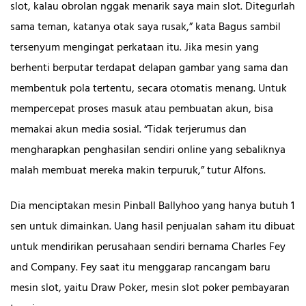
slot, kalau obrolan nggak menarik saya main slot. Ditegurlah
sama teman, katanya otak saya rusak,” kata Bagus sambil
tersenyum mengingat perkataan itu. Jika mesin yang
berhenti berputar terdapat delapan gambar yang sama dan
membentuk pola tertentu, secara otomatis menang. Untuk
mempercepat proses masuk atau pembuatan akun, bisa
memakai akun media sosial. “Tidak terjerumus dan
mengharapkan penghasilan sendiri online yang sebaliknya
malah membuat mereka makin terpuruk,” tutur Alfons.
Dia menciptakan mesin Pinball Ballyhoo yang hanya butuh 1
sen untuk dimainkan. Uang hasil penjualan saham itu dibuat
untuk mendirikan perusahaan sendiri bernama Charles Fey
and Company. Fey saat itu menggarap rancangam baru
mesin slot, yaitu Draw Poker, mesin slot poker pembayaran