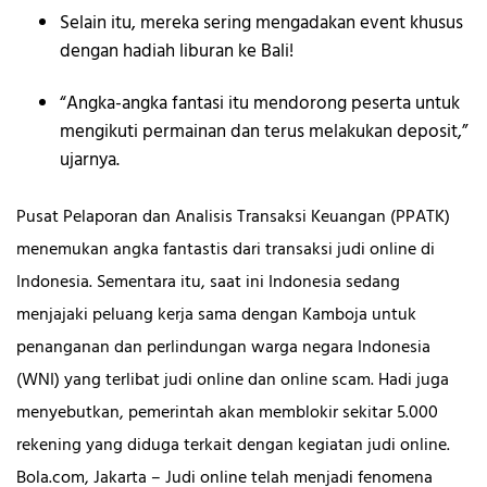
Selain itu, mereka sering mengadakan event khusus
dengan hadiah liburan ke Bali!
“Angka-angka fantasi itu mendorong peserta untuk
mengikuti permainan dan terus melakukan deposit,”
ujarnya.
Pusat Pelaporan dan Analisis Transaksi Keuangan (PPATK)
menemukan angka fantastis dari transaksi judi online di
Indonesia. Sementara itu, saat ini Indonesia sedang
menjajaki peluang kerja sama dengan Kamboja untuk
penanganan dan perlindungan warga negara Indonesia
(WNI) yang terlibat judi online dan online scam. Hadi juga
menyebutkan, pemerintah akan memblokir sekitar 5.000
rekening yang diduga terkait dengan kegiatan judi online.
Bola.com, Jakarta – Judi online telah menjadi fenomena