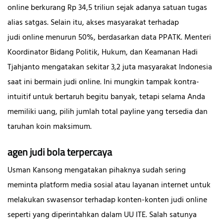
online berkurang Rp 34,5 triliun sejak adanya satuan tugas
alias satgas. Selain itu, akses masyarakat terhadap
judi online menurun 50%, berdasarkan data PPATK. Menteri
Koordinator Bidang Politik, Hukum, dan Keamanan Hadi
Tjahjanto mengatakan sekitar 3,2 juta masyarakat Indonesia
saat ini bermain judi online. Ini mungkin tampak kontra-
intuitif untuk bertaruh begitu banyak, tetapi selama Anda
memiliki uang, pilih jumlah total payline yang tersedia dan
taruhan koin maksimum.
agen judi bola terpercaya
Usman Kansong mengatakan pihaknya sudah sering
meminta platform media sosial atau layanan internet untuk
melakukan swasensor terhadap konten-konten judi online
seperti yang diperintahkan dalam UU ITE. Salah satunya