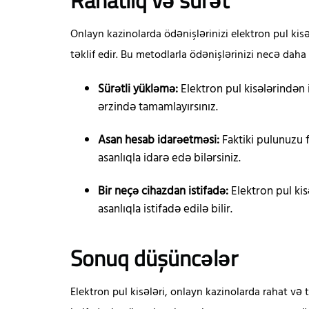
Onlayn kazinolarda ödənişlərinizi elektron pul kisəl
təklif edir. Bu metodlarla ödənişlərinizi necə daha 
Sürətli yükləmə:
Elektron pul kisələrindən 
ərzində tamamlayırsınız.
Asan hesab idarəetməsi:
Faktiki pulunuzu f
asanlıqla idarə edə bilərsiniz.
Bir neçə cihazdan istifadə:
Elektron pul ki
asanlıqla istifadə edilə bilir.
Sonuq düşüncələr
Elektron pul kisələri, onlayn kazinolarda rahat və 