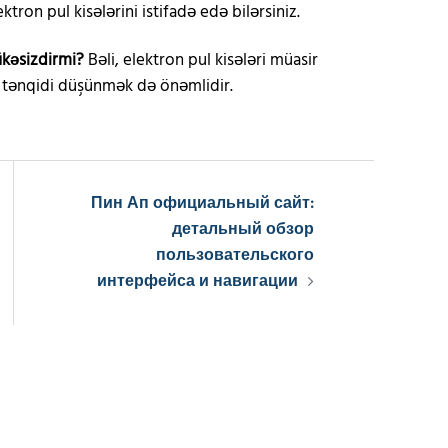
ron pul kisələrini istifadə edə bilərsiniz.
ükəsizdirmi?
Bəli, elektron pul kisələri müasir
in tənqidi düşünmək də önəmlidir.
Пин Ап официальный сайт:
детальный обзор
пользовательского
интерфейса и навигации