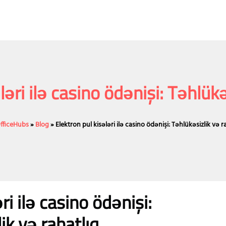
ləri ilə casino ödənişi: Təhlükə
OfficeHubs
»
Blog
»
Elektron pul kisələri ilə casino ödənişi: Təhlükəsizlik və r
ri ilə casino ödənişi:
ik və rahatlıq