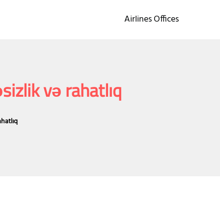
Airlines Offices
sizlik və rahatlıq
ahatlıq