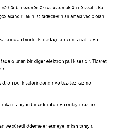
və hər biri özünəməxsus üstünlükləri ilə seçilir. Bu
ox asandır, lakin istifadəçilərin anlaması vacib olan
lərindən biridir. İstifadəçilər üçün rahatlıq və
fadə olunan bir digər elektron pul kisəsidir. Ticarət
ir.
ktron pul kisələrindəndir və tez-tez kazino
kan tanıyan bir xidmətdir və onlayn kazino
an və sürətli ödəmələr etməyə imkan tanıyır.