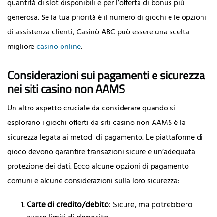
quantità di slot disponibili e per l’offerta di bonus più
generosa. Se la tua priorità è il numero di giochi e le opzioni
di assistenza clienti, Casinò ABC può essere una scelta
migliore
casino online
.
Considerazioni sui pagamenti e sicurezza
nei siti casino non AAMS
Un altro aspetto cruciale da considerare quando si
esplorano i giochi offerti da siti casino non AAMS è la
sicurezza legata ai metodi di pagamento. Le piattaforme di
gioco devono garantire transazioni sicure e un’adeguata
protezione dei dati. Ecco alcune opzioni di pagamento
comuni e alcune considerazioni sulla loro sicurezza:
Carte di credito/debito
: Sicure, ma potrebbero