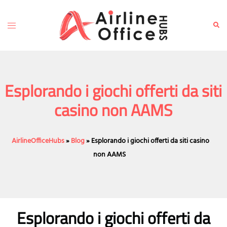
Skip
to
Toggle
Sear
content
menu
Esplorando i giochi offerti da siti
casino non AAMS
AirlineOfficeHubs
»
Blog
»
Esplorando i giochi offerti da siti casino
non AAMS
Esplorando i giochi offerti da