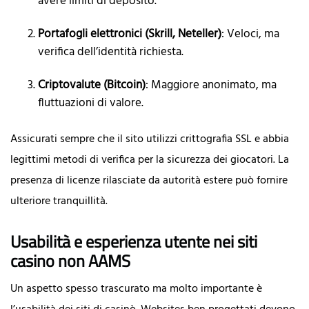
avere limiti di deposito.
Portafogli elettronici (Skrill, Neteller)
: Veloci, ma
verifica dell’identità richiesta.
Criptovalute (Bitcoin)
: Maggiore anonimato, ma
fluttuazioni di valore.
Assicurati sempre che il sito utilizzi crittografia SSL e abbia
legittimi metodi di verifica per la sicurezza dei giocatori. La
presenza di licenze rilasciate da autorità estere può fornire
ulteriore tranquillità.
Usabilità e esperienza utente nei siti
casino non AAMS
Un aspetto spesso trascurato ma molto importante è