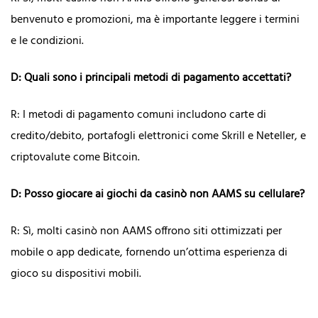
benvenuto e promozioni, ma è importante leggere i termini
e le condizioni.
D: Quali sono i principali metodi di pagamento accettati?
R: I metodi di pagamento comuni includono carte di
credito/debito, portafogli elettronici come Skrill e Neteller, e
criptovalute come Bitcoin.
D: Posso giocare ai giochi da casinò non AAMS su cellulare?
R: Sì, molti casinò non AAMS offrono siti ottimizzati per
mobile o app dedicate, fornendo un’ottima esperienza di
gioco su dispositivi mobili.