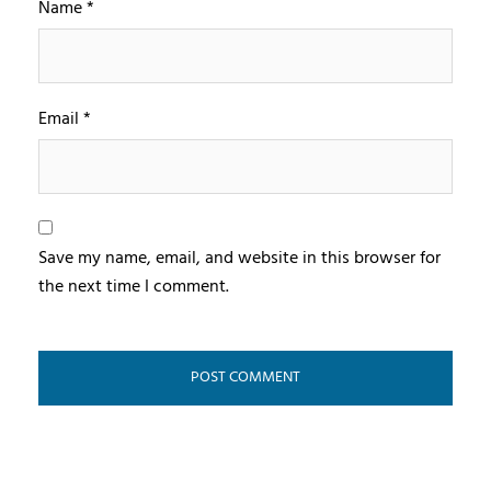
Name
*
Email
*
Save my name, email, and website in this browser for
the next time I comment.