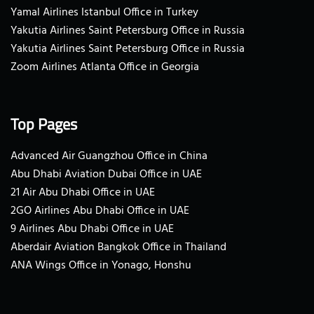
Yamal Airlines Istanbul Office in Turkey
Yakutia Airlines Saint Petersburg Office in Russia
Yakutia Airlines Saint Petersburg Office in Russia
Zoom Airlines Atlanta Office in Georgia
Top Pages
Advanced Air Guangzhou Office in China
Abu Dhabi Aviation Dubai Office in UAE
21 Air Abu Dhabi Office in UAE
2GO Airlines Abu Dhabi Office in UAE
9 Airlines Abu Dhabi Office in UAE
Aberdair Aviation Bangkok Office in Thailand
ANA Wings Office in Yonago, Honshu