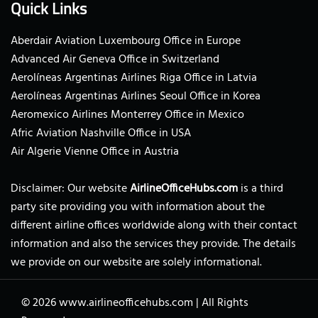
Quick Links
Aberdair Aviation Luxembourg Office in Europe
Advanced Air Geneva Office in Switzerland
Aerolíneas Argentinas Airlines Riga Office in Latvia
Aerolíneas Argentinas Airlines Seoul Office in Korea
Aeromexico Airlines Monterrey Office in Mexico
Afric Aviation Nashville Office in USA
Air Algerie Vienne Office in Austria
Disclaimer: Our website
AirlineOfficeHubs.com
is a third
party site providing you with information about the
different airline offices worldwide along with their contact
information and also the services they provide. The details
we provide on our website are solely informational.
© 2026
www.airlineofficehubs.com
|
All Rights