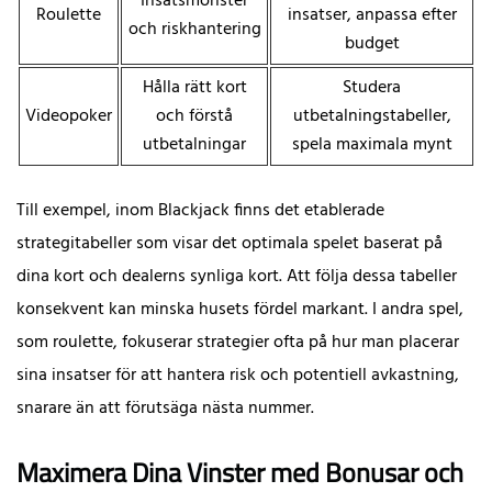
Insatsmönster
Roulette
insatser, anpassa efter
och riskhantering
budget
Hålla rätt kort
Studera
Videopoker
och förstå
utbetalningstabeller,
utbetalningar
spela maximala mynt
Till exempel, inom Blackjack finns det etablerade
strategitabeller som visar det optimala spelet baserat på
dina kort och dealerns synliga kort. Att följa dessa tabeller
konsekvent kan minska husets fördel markant. I andra spel,
som roulette, fokuserar strategier ofta på hur man placerar
sina insatser för att hantera risk och potentiell avkastning,
snarare än att förutsäga nästa nummer.
Maximera Dina Vinster med Bonusar och