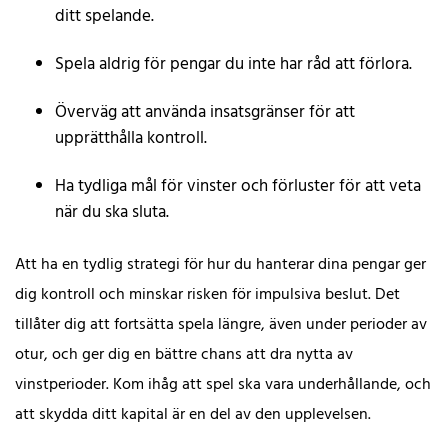
ditt spelande.
Spela aldrig för pengar du inte har råd att förlora.
Överväg att använda insatsgränser för att
upprätthålla kontroll.
Ha tydliga mål för vinster och förluster för att veta
när du ska sluta.
Att ha en tydlig strategi för hur du hanterar dina pengar ger
dig kontroll och minskar risken för impulsiva beslut. Det
tillåter dig att fortsätta spela längre, även under perioder av
otur, och ger dig en bättre chans att dra nytta av
vinstperioder. Kom ihåg att spel ska vara underhållande, och
att skydda ditt kapital är en del av den upplevelsen.