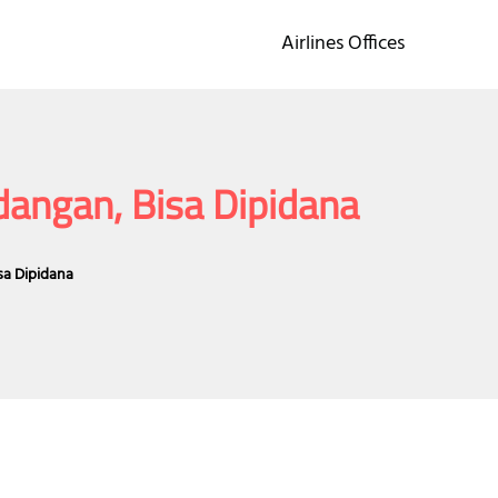
Airlines Offices
angan, Bisa Dipidana
sa Dipidana