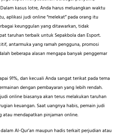
 Dalam kasus lotre, Anda harus meluangkan waktu
, aplikasi judi online “melekat” pada orang itu
rbagai keunggulan yang ditawarkan, tidak
at taruhan terbaik untuk Sepakbola dan Esport.
itif, antarmuka yang ramah pengguna, promosi
adalah beberapa alasan mengapa banyak penggemar
apai 91%, dan kecuali Anda sangat terikat pada tema
 permainan dengan pembayaran yang lebih rendah.
judi online biasanya akan terus melakukan taruhan
ugian keuangan. Saat uangnya habis, pemain judi
ng atau mendapatkan pinjaman online.
s dalam Al-Qur’an maupun hadis terkait perjudian atau