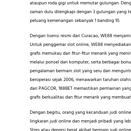
ataupun roda gigi untuk memutar gulungan. Den
zaman dulu dilengkapi dengan 3 gulungan yang ter
peluang kemenangan sebanyak 1 banding 10.
Dengan lisensi resmi dari Curacao, WE88 menjam
Untuk penggemar slot online, WE88 menyediakan r
grafis memukau dan fitur-fitur menarik yang me
melalui ponsel dan komputer, serta berbagai bon
pengalaman bermain slot yang seru dan menguntun
beroperasi sejak 2006, menawarkan taruhan olahrag
dari PAGCOR, 188BET memastikan permainan yang a
grafis berkualitas dan fitur menarik yang membuat
Dengan begitu, orang yang kecanduan judi online 
lingkaran judi online dan menjadi pribadi yang 
Stres atau depresi berat akibat bermain judi onl