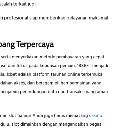
lah terkait judi.
 profesional siap memberikan pelayanan maksimal
bang Terpercaya
et, serta menyediakan metode pembayaran yang cepat
sif dan fokus pada kepuasan pemain, 188BET menjadi
sia. 1xbet adalah platform taruhan online terkemuka
udahan akses, dan beragam pilihan permainan yang
t menjamin perlindungan data dan transaksi yang aman
ainan slot namun Anda juga harus memasang
casino
 dulu, slot dimainkan dengan mengandalkan pegas