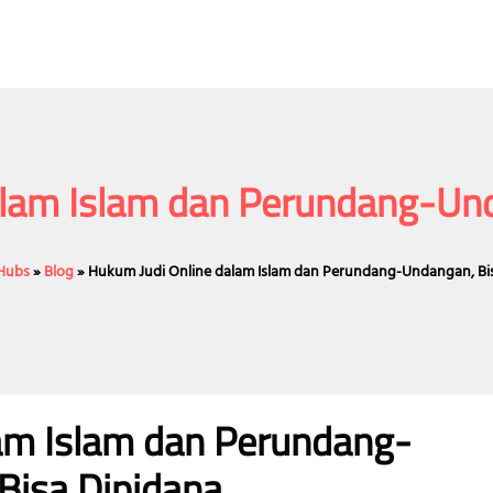
alam Islam dan Perundang-Und
eHubs
»
Blog
»
Hukum Judi Online dalam Islam dan Perundang-Undangan, Bi
am Islam dan Perundang-
Bisa Dipidana