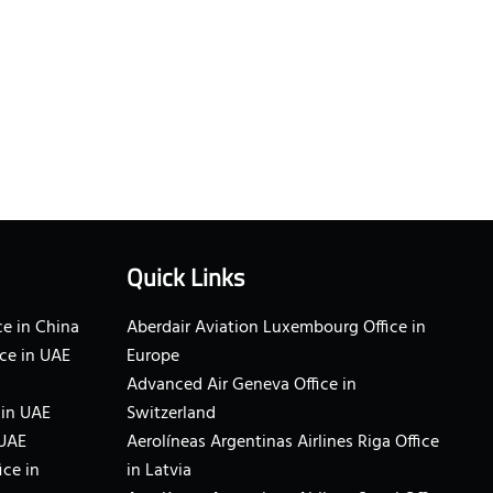
Quick Links
e in China
Aberdair Aviation Luxembourg Office in
ce in UAE
Europe
Advanced Air Geneva Office in
 in UAE
Switzerland
 UAE
Aerolíneas Argentinas Airlines Riga Office
ice in
in Latvia