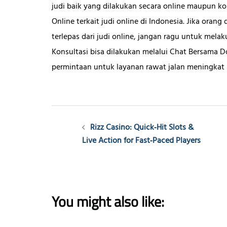
judi baik yang dilakukan secara online maupun k
Online terkait judi online di Indonesia. Jika oran
terlepas dari judi online, jangan ragu untuk melak
Konsultasi bisa dilakukan melalui Chat Bersama D
permintaan untuk layanan rawat jalan meningkat l
Post
Rizz Casino: Quick‑Hit Slots &
navigation
Live Action for Fast‑Paced Players
You might also like: