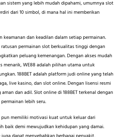
gan sistem yang lebih mudah dipahami, umumnya slot
diri dari 10 simbol, di mana hal ini memberikan
in keamanan dan keadilan dalam setiap permainan.
atusan permainan slot berkualitas tinggi dengan
ningkatkan peluang kemenangan. Dengan akses mudah
us menarik, WE88 adalah pilihan utama untuk
gkan. 188BET adalah platform judi online yang telah
a, live kasino, dan slot online. Dengan lisensi resmi
man dan adil. Slot online di 188BET terkenal dengan
 permainan lebih seru.
pun memiliki motivasi kuat untuk keluar dari
lebih baik demi mewujudkan kehidupan yang damai.
ine juga dapat menyebabkan berbagai penyakit,