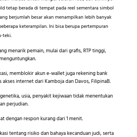
ild tetap berada di tempat pada reel sementara simbol
 uang berjumlah besar akan menampilkan lebih banyak
beberapa keterampilan. Ini bisa berupa pertempuran
-teki.
ng menarik pemain, mulai dari grafis, RTP tinggi,
ng menguntungkan.
kasi, memblokir akun e-wallet juga rekening bank
s akses internet dari Kamboja dan Davos, FilipinaB.
enetika, usia, penyakit kejiwaan tidak menentukan
n perjudian.
hat dengan respon kurang dari 1 menit.
ukasi tentang risiko dan bahaya kecanduan judi, serta