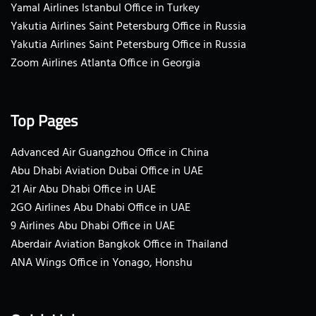
Yamal Airlines Istanbul Office in Turkey
Yakutia Airlines Saint Petersburg Office in Russia
Yakutia Airlines Saint Petersburg Office in Russia
Zoom Airlines Atlanta Office in Georgia
Top Pages
Advanced Air Guangzhou Office in China
Abu Dhabi Aviation Dubai Office in UAE
21 Air Abu Dhabi Office in UAE
2GO Airlines Abu Dhabi Office in UAE
9 Airlines Abu Dhabi Office in UAE
Aberdair Aviation Bangkok Office in Thailand
ANA Wings Office in Yonago, Honshu