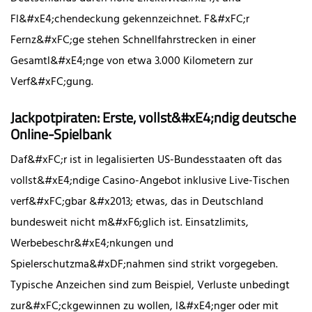
Fl&#xE4;chendeckung gekennzeichnet. F&#xFC;r
Fernz&#xFC;ge stehen Schnellfahrstrecken in einer
Gesamtl&#xE4;nge von etwa 3.000 Kilometern zur
Verf&#xFC;gung.
Jackpotpiraten: Erste, vollst&#xE4;ndig deutsche
Online-Spielbank
Daf&#xFC;r ist in legalisierten US-Bundesstaaten oft das
vollst&#xE4;ndige Casino-Angebot inklusive Live-Tischen
verf&#xFC;gbar &#x2013; etwas, das in Deutschland
bundesweit nicht m&#xF6;glich ist. Einsatzlimits,
Werbebeschr&#xE4;nkungen und
Spielerschutzma&#xDF;nahmen sind strikt vorgegeben.
Typische Anzeichen sind zum Beispiel, Verluste unbedingt
zur&#xFC;ckgewinnen zu wollen, l&#xE4;nger oder mit