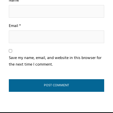
Name
*
Email
*
Save my name, email, and website in this browser for
the next time I comment.