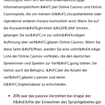
Casino.guru sieht sich als eine unabh&#xE4;ngige
Informationsplattform &#xFC;ber Online Casinos und Online
Casinospiele, die von keinem Gl&#xFC;cksspielanbieter oder
irgendeiner anderen Instanz kontrolliert wird. Wenn Sie auf
die Auswahlm&#xF6;glichkeit &#x201E;Alle" klicken,
gelangen Sie zur&#xFC;ck zur vollst&#xE4;ndigen
Auflistung aller verf&#xFC;gbaren Online Casinos. Wenn Sie
diese Seite &#xF6;ffnen, werden Sie eine vollst&#xE4;ndige
Liste der Online Casinos vorfinden, die den deutschen
Spielerinnen und Spielern zur Verf&#xFC;gung stehen. Sie
hatten auch die Befugnis, &#xFC;ber die Anzahl der
verf&#xFC;gbaren Lizenzen und deren
G&#xFC;ltigkeitsdauer zu entscheiden.
2016 war das passive Verstehen bei knapp der
H&#xE4;lfte der Einwohner des Sprachgebietes gut